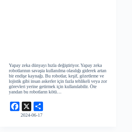
Yapay zeka dünyayı hızla değiştiriyor. Yapay zeka
robotlarının savaşta kullanılma olasılığı giderek artan
bir endişe kaynağı. Bu robotlar, keşif, gözetleme ve
lojistik gibi insan askerler için fazla tehlikeli veya zor
görevleri yerine getirmek için kullanılabilir. Öte
yandan bu robotların kötü…
Fa
X
S
ce
ha
2024-06-17
bo
re