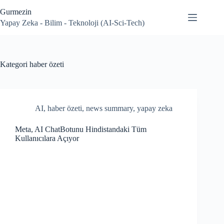
Skip
Gurmezin
to
content
Yapay Zeka - Bilim - Teknoloji (AI-Sci-Tech)
Kategori
haber özeti
AI
,
haber özeti
,
news summary
,
yapay zeka
Meta, AI ChatBotunu Hindistandaki Tüm
Kullanıcılara Açıyor