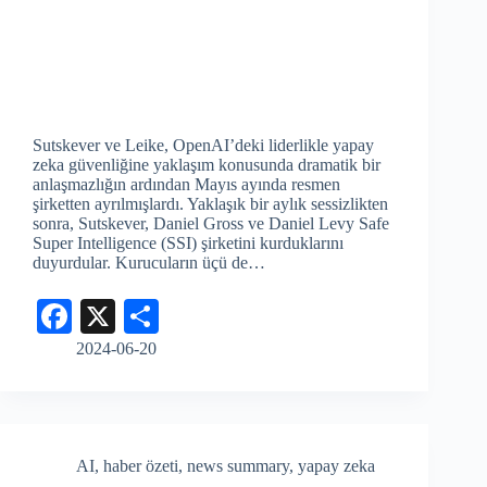
Sutskever ve Leike, OpenAI’deki liderlikle yapay
zeka güvenliğine yaklaşım konusunda dramatik bir
anlaşmazlığın ardından Mayıs ayında resmen
şirketten ayrılmışlardı. Yaklaşık bir aylık sessizlikten
sonra, Sutskever, Daniel Gross ve Daniel Levy Safe
Super Intelligence (SSI) şirketini kurduklarını
duyurdular. Kurucuların üçü de…
Fa
X
S
ce
ha
2024-06-20
bo
re
ok
AI
,
haber özeti
,
news summary
,
yapay zeka