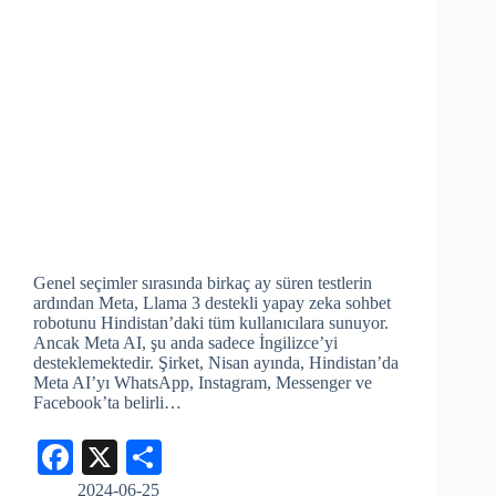
Genel seçimler sırasında birkaç ay süren testlerin
ardından Meta, Llama 3 destekli yapay zeka sohbet
robotunu Hindistan’daki tüm kullanıcılara sunuyor.
Ancak Meta AI, şu anda sadece İngilizce’yi
desteklemektedir. Şirket, Nisan ayında, Hindistan’da
Meta AI’yı WhatsApp, Instagram, Messenger ve
Facebook’ta belirli…
Fa
X
S
ce
ha
2024-06-25