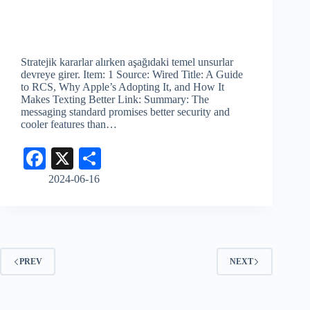
Stratejik kararlar alırken aşağıdaki temel unsurlar
devreye girer. Item: 1 Source: Wired Title: A Guide
to RCS, Why Apple’s Adopting It, and How It
Makes Texting Better Link: Summary: The
messaging standard promises better security and
cooler features than…
Fa
X
S
ce
ha
2024-06-16
bo
re
ok
PREV
NEXT