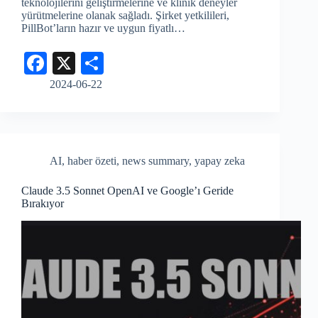
teknolojilerini geliştirmelerine ve klinik deneyler
yürütmelerine olanak sağladı. Şirket yetkilileri,
PillBot’ların hazır ve uygun fiyatlı…
Fa
X
S
ce
ha
2024-06-22
bo
re
ok
AI
,
haber özeti
,
news summary
,
yapay zeka
Claude 3.5 Sonnet OpenAI ve Google’ı Geride
Bırakıyor