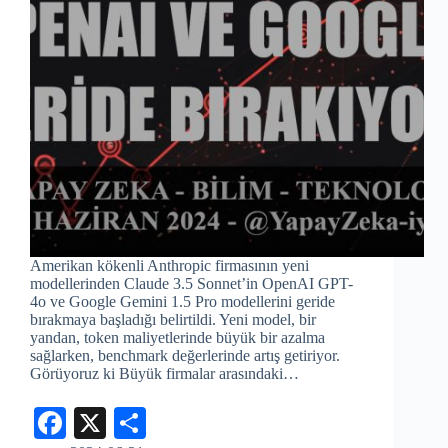
Amerikan kökenli Anthropic firmasının yeni
modellerinden Claude 3.5 Sonnet’in OpenAI GPT-
4o ve Google Gemini 1.5 Pro modellerini geride
bırakmaya başladığı belirtildi. Yeni model, bir
yandan, token maliyetlerinde büyük bir azalma
sağlarken, benchmark değerlerinde artış getiriyor.
Görüyoruz ki Büyük firmalar arasındaki…
Fa
X
S