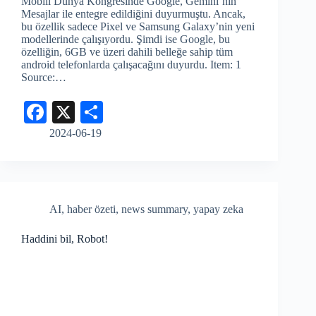
Mobill Dünya Kongresinde Google, Gemini’nin
Mesajlar ile entegre edildiğini duyurmuştu. Ancak,
bu özellik sadece Pixel ve Samsung Galaxy’nin yeni
modellerinde çalışıyordu. Şimdi ise Google, bu
özelliğin, 6GB ve üzeri dahili belleğe sahip tüm
android telefonlarda çalışacağını duyurdu. Item: 1
Source:…
Fa
X
S
ce
ha
2024-06-19
bo
re
ok
AI
,
haber özeti
,
news summary
,
yapay zeka
Haddini bil, Robot!