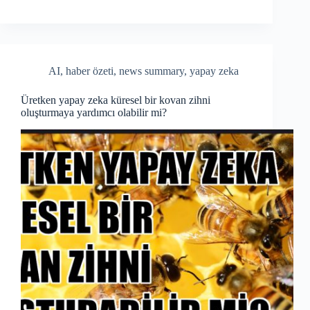
bo
re
ok
AI
,
haber özeti
,
news summary
,
yapay zeka
Üretken yapay zeka küresel bir kovan zihni
oluşturmaya yardımcı olabilir mi?