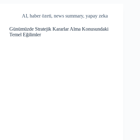
ok
AI
,
haber özeti
,
news summary
,
yapay zeka
Günümüzde Stratejik Kararlar Alma Konusundaki
Temel Eğilimler