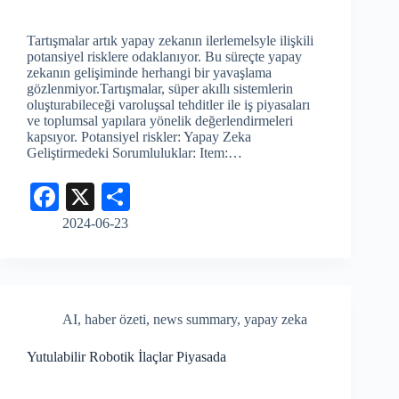
Tartışmalar artık yapay zekanın ilerlemelsyle ilişkili
potansiyel risklere odaklanıyor. Bu süreçte yapay
zekanın gelişiminde herhangi bir yavaşlama
gözlenmiyor.Tartışmalar, süper akıllı sistemlerin
oluşturabileceği varoluşsal tehditler ile iş piyasaları
ve toplumsal yapılara yönelik değerlendirmeleri
kapsıyor. Potansiyel riskler: Yapay Zeka
Geliştirmedeki Sorumluluklar: Item:…
Fa
X
S
ce
ha
2024-06-23
bo
re
ok
AI
,
haber özeti
,
news summary
,
yapay zeka
Yutulabilir Robotik İlaçlar Piyasada