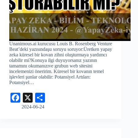
Unanimous.ai kurucusu Louis B. Rosenberg Venture
Beat’deki yazısındaşu soruyu soruyor:Üretken yapay
zeka küresel bir kovan zihni oluşturmaya yardımcı
olabilir mi?Konuya ilgi duyuyorsanız yazının
tamamını okumanızıve grubun web sitesini
incelemenizi öneririm. Küresel bir kovanın temel
işlevleri şunlar olabilir: Potansiyel Artıları:
Potansiyel…
Fa
X
S
ce
ha
2024-06-24
bo
re
ok