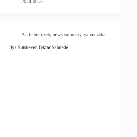
ce
ha
2024-06-21
bo
re
ok
AI
,
haber özeti
,
news summary
,
yapay zeka
Ilya Sutskever Tekrar Sahnede