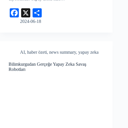
Fa
X
S
ce
ha
2024-06-18
bo
re
ok
AI
,
haber özeti
,
news summary
,
yapay zeka
Bilimkurgudan Gerçeğe Yapay Zeka Savaş
Robotları