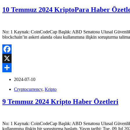
10 Temmuz 2024 KriptoPara Haber Özetle
No: 1 Kaynak: CoinCodeCap Başlık: ABD Senatosu Ulusal Güvenlik Tes
blockchain’in askeri alanda olası kullanımına ilişkin soruşturma talima
Facebook
X
Share
2024-07-10
Cryptocurrency
,
Kripto
9 Temmuz 2024 Kripto Haber Özetleri
No: 1 Kaynak: CoinCodeCap Başlık: ABD Senatosu Ulusal Güvenlik Te
kullanımına ilişkin bir soruşturma başlattı. Yayın tarihi: Tue, 09 Ju