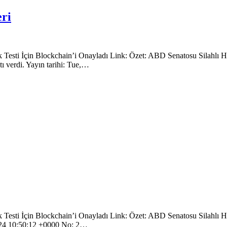
ri
ti İçin Blockchain’i Onayladı Link: Özet: ABD Senatosu Silahlı Hizm
tı verdi. Yayın tarihi: Tue,…
sti İçin Blockchain’i Onayladı Link: Özet: ABD Senatosu Silahlı Hizm
l 2024 10:50:12 +0000 No: 2…