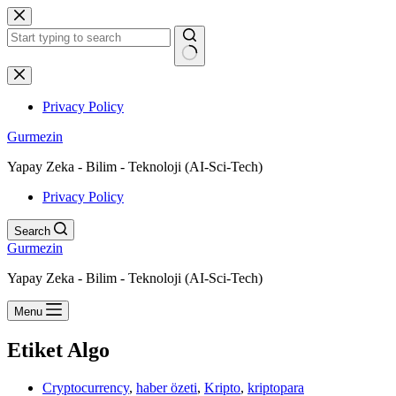
Skip
to
content
No
results
Privacy Policy
Gurmezin
Yapay Zeka - Bilim - Teknoloji (AI-Sci-Tech)
Privacy Policy
Search
Gurmezin
Yapay Zeka - Bilim - Teknoloji (AI-Sci-Tech)
Menu
Etiket
Algo
Cryptocurrency
,
haber özeti
,
Kripto
,
kriptopara