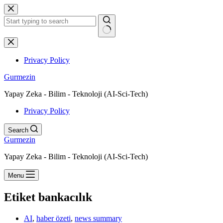
Skip
to
content
No
results
Privacy Policy
Gurmezin
Yapay Zeka - Bilim - Teknoloji (AI-Sci-Tech)
Privacy Policy
Search
Gurmezin
Yapay Zeka - Bilim - Teknoloji (AI-Sci-Tech)
Menu
Etiket
bankacılık
AI
,
haber özeti
,
news summary