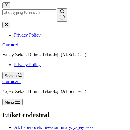
Skip
to
content
No
results
Privacy Policy
Gurmezin
Yapay Zeka - Bilim - Teknoloji (AI-Sci-Tech)
Privacy Policy
Search
Gurmezin
Yapay Zeka - Bilim - Teknoloji (AI-Sci-Tech)
Menu
Etiket
codestral
AI
,
haber özeti
,
news summary
,
yapay zeka