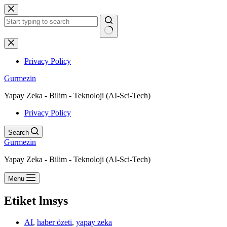
Skip
to
content
No
results
Privacy Policy
Gurmezin
Yapay Zeka - Bilim - Teknoloji (AI-Sci-Tech)
Privacy Policy
Search
Gurmezin
Yapay Zeka - Bilim - Teknoloji (AI-Sci-Tech)
Menu
Etiket
lmsys
AI
,
haber özeti
,
yapay zeka