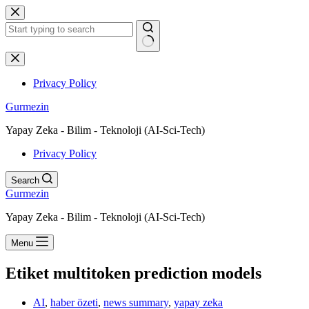
Skip
to
content
No
results
Privacy Policy
Gurmezin
Yapay Zeka - Bilim - Teknoloji (AI-Sci-Tech)
Privacy Policy
Search
Gurmezin
Yapay Zeka - Bilim - Teknoloji (AI-Sci-Tech)
Menu
Etiket
multitoken prediction models
AI
,
haber özeti
,
news summary
,
yapay zeka