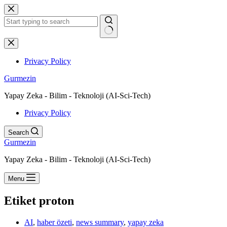
Skip
to
content
No
results
Privacy Policy
Gurmezin
Yapay Zeka - Bilim - Teknoloji (AI-Sci-Tech)
Privacy Policy
Search
Gurmezin
Yapay Zeka - Bilim - Teknoloji (AI-Sci-Tech)
Menu
Etiket
proton
AI
,
haber özeti
,
news summary
,
yapay zeka