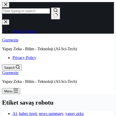
Skip
to
content
No
results
Privacy Policy
Gurmezin
Yapay Zeka - Bilim - Teknoloji (AI-Sci-Tech)
Privacy Policy
Search
Gurmezin
Yapay Zeka - Bilim - Teknoloji (AI-Sci-Tech)
Menu
Etiket
savaş robotu
AI
,
haber özeti
,
news summary
,
yapay zeka