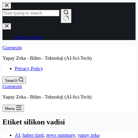
Skip
to
content
No
results
Privacy Policy
Gurmezin
Yapay Zeka - Bilim - Teknoloji (AI-Sci-Tech)
Privacy Policy
Search
Gurmezin
Yapay Zeka - Bilim - Teknoloji (AI-Sci-Tech)
Menu
Etiket
silikon vadisi
AI
,
haber özeti
,
news summary
,
yapay zeka