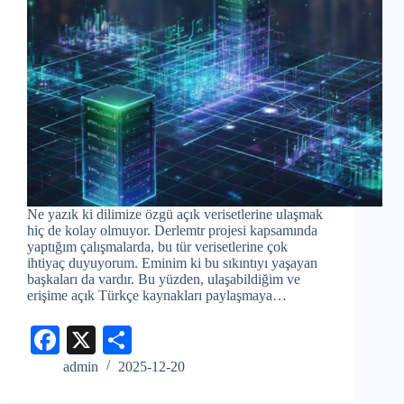
Ne yazık ki dilimize özgü açık verisetlerine ulaşmak
hiç de kolay olmuyor. Derlemtr projesi kapsamında
yaptığım çalışmalarda, bu tür verisetlerine çok
ihtiyaç duyuyorum. Eminim ki bu sıkıntıyı yaşayan
başkaları da vardır. Bu yüzden, ulaşabildiğim ve
erişime açık Türkçe kaynakları paylaşmaya…
Fa
X
S
ce
ha
admin
2025-12-20
bo
re