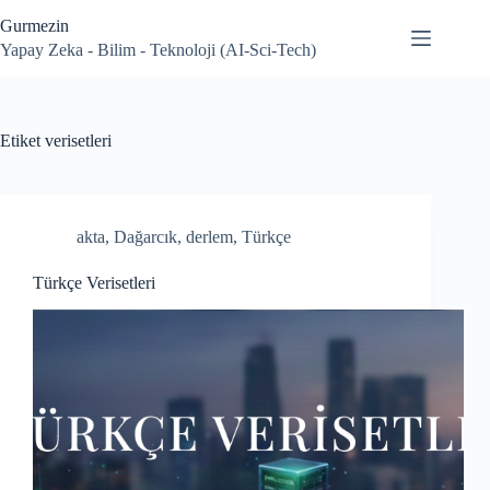
Skip
Gurmezin
to
content
Yapay Zeka - Bilim - Teknoloji (AI-Sci-Tech)
Etiket
verisetleri
akta
,
Dağarcık
,
derlem
,
Türkçe
Türkçe Verisetleri