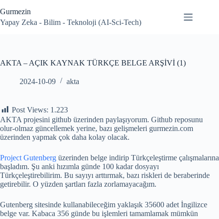
Skip
Gurmezin
to
content
Yapay Zeka - Bilim - Teknoloji (AI-Sci-Tech)
AKTA – AÇIK KAYNAK TÜRKÇE BELGE ARŞİVİ (1)
2024-10-09
akta
Post Views:
1.223
AKTA projesini github üzerinden paylaşıyorum. Github reposunu
olur-olmaz güncellemek yerine, bazı gelişmeleri gurmezin.com
üzerinden yapmak çok daha kolay olacak.
Project Gutenberg
üzerinden belge indirip Türkçeleştirme çalışmalarına
başladım. Şu anki hızımla günde 100 kadar dosyayı
Türkçeleştirebilirim. Bu sayıyı arttırmak, bazı riskleri de beraberinde
getirebilir. O yüzden şartları fazla zorlamayacağım.
Gutenberg sitesinde kullanabileceğim yaklaşık 35600 adet İngilizce
belge var. Kabaca 356 günde bu işlemleri tamamlamak mümkün