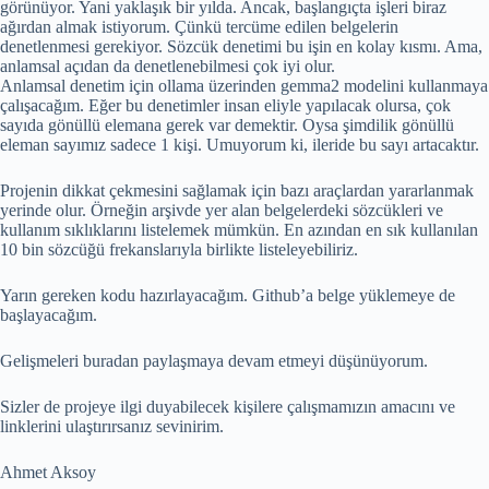
görünüyor. Yani yaklaşık bir yılda. Ancak, başlangıçta işleri biraz
ağırdan almak istiyorum. Çünkü tercüme edilen belgelerin
denetlenmesi gerekiyor. Sözcük denetimi bu işin en kolay kısmı. Ama,
anlamsal açıdan da denetlenebilmesi çok iyi olur.
Anlamsal denetim için ollama üzerinden gemma2 modelini kullanmaya
çalışacağım. Eğer bu denetimler insan eliyle yapılacak olursa, çok
sayıda gönüllü elemana gerek var demektir. Oysa şimdilik gönüllü
eleman sayımız sadece 1 kişi. Umuyorum ki, ileride bu sayı artacaktır.
Projenin dikkat çekmesini sağlamak için bazı araçlardan yararlanmak
yerinde olur. Örneğin arşivde yer alan belgelerdeki sözcükleri ve
kullanım sıklıklarını listelemek mümkün. En azından en sık kullanılan
10 bin sözcüğü frekanslarıyla birlikte listeleyebiliriz.
Yarın gereken kodu hazırlayacağım. Github’a belge yüklemeye de
başlayacağım.
Gelişmeleri buradan paylaşmaya devam etmeyi düşünüyorum.
Sizler de projeye ilgi duyabilecek kişilere çalışmamızın amacını ve
linklerini ulaştırırsanız sevinirim.
Ahmet Aksoy