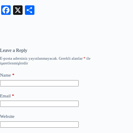
Fa
X
S
ce
ha
bo
re
ok
Leave a Reply
E-posta adresiniz yayınlanmayacak.
Gerekli alanlar
*
ile
işaretlenmişlerdir
Name
*
Email
*
Website