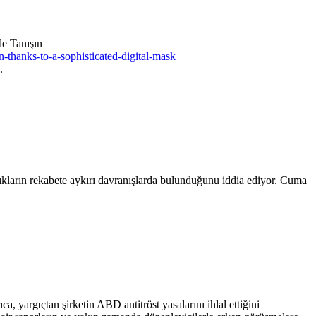
e Tanışın
n-thanks-to-a-sophisticated-digital-mask
.
ıkların rekabete aykırı davranışlarda bulunduğunu iddia ediyor. Cuma
 yargıçtan şirketin ABD antitröst yasalarını ihlal ettiğini