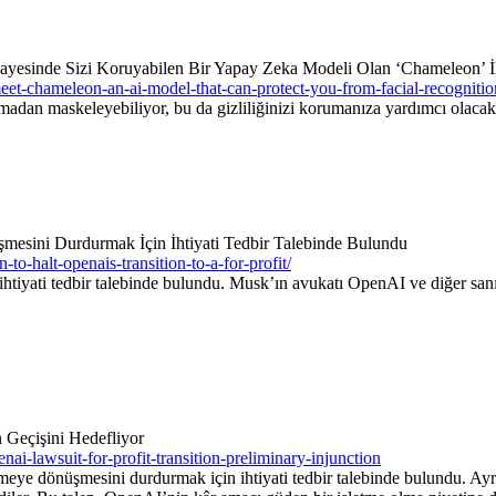
Sayesinde Sizi Koruyabilen Bir Yapay Zeka Modeli Olan ‘Chameleon’ İl
meet-chameleon-an-ai-model-that-can-protect-you-from-facial-recognitio
madan maskeleyebiliyor, bu da gizliliğinizi korumanıza yardımcı olacak
esini Durdurmak İçin İhtiyati Tedbir Talebinde Bulundu
to-halt-openais-transition-to-a-for-profit/
htiyati tedbir talebinde bulundu. Musk’ın avukatı OpenAI ve diğer san
Geçişini Hedefliyor
-lawsuit-for-profit-transition-preliminary-injunction
e dönüşmesini durdurmak için ihtiyati tedbir talebinde bulundu. Ayrıca,