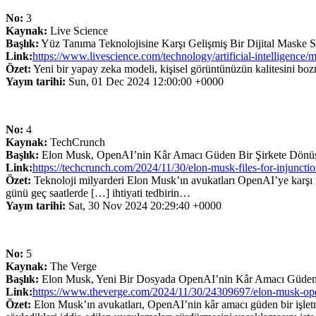
No:
3
Kaynak:
Live Science
Başlık:
Yüz Tanıma Teknolojisine Karşı Gelişmiş Bir Dijital Maske 
Link:
https://www.livescience.com/technology/artificial-intelligence/
Özet:
Yeni bir yapay zeka modeli, kişisel görüntünüzün kalitesini boz
Yayın tarihi:
Sun, 01 Dec 2024 12:00:00 +0000
No:
4
Kaynak:
TechCrunch
Başlık:
Elon Musk, OpenAI’nin Kâr Amacı Güden Bir Şirkete Dönüşm
Link:
https://techcrunch.com/2024/11/30/elon-musk-files-for-injunction-
Özet:
Teknoloji milyarderi Elon Musk’ın avukatları OpenAI’ye karşı i
günü geç saatlerde […] ihtiyati tedbirin…
Yayın tarihi:
Sat, 30 Nov 2024 20:29:40 +0000
No:
5
Kaynak:
The Verge
Başlık:
Elon Musk, Yeni Bir Dosyada OpenAI’nin Kâr Amacı Güden 
Link:
https://www.theverge.com/2024/11/30/24309697/elon-musk-openai
Özet:
Elon Musk’ın avukatları, OpenAI’nin kâr amacı güden bir işletmey