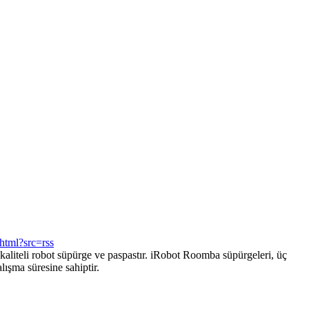
html?src=rss
kaliteli robot süpürge ve paspastır. iRobot Roomba süpürgeleri, üç
ışma süresine sahiptir.