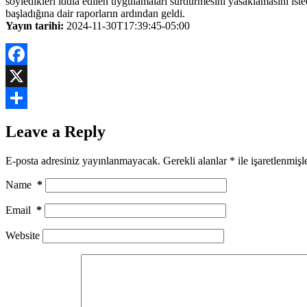
söyledikleri iddia edilen uygulamaları sürdürmesini yasaklamasını ist
başladığına dair raporların ardından geldi.
Yayın tarihi:
2024-11-30T17:39:45-05:00
Facebook
X
Share
Leave a Reply
E-posta adresiniz yayınlanmayacak.
Gerekli alanlar
*
ile işaretlenmişl
Name
*
Email
*
Website