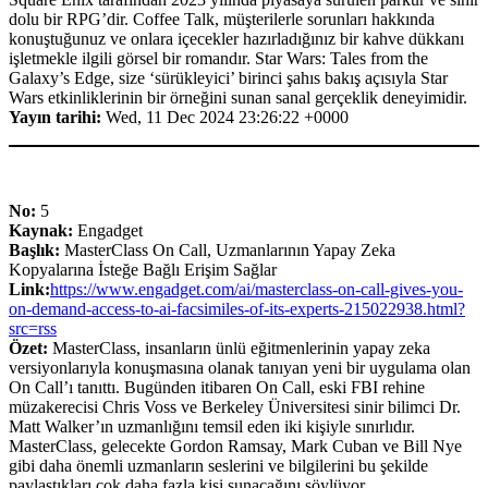
dolu bir RPG’dir. Coffee Talk, müşterilerle sorunları hakkında
konuştuğunuz ve onlara içecekler hazırladığınız bir kahve dükkanı
işletmekle ilgili görsel bir romandır. Star Wars: Tales from the
Galaxy’s Edge, size ‘sürükleyici’ birinci şahıs bakış açısıyla Star
Wars etkinliklerinin bir örneğini sunan sanal gerçeklik deneyimidir.
Yayın tarihi:
Wed, 11 Dec 2024 23:26:22 +0000
No:
5
Kaynak:
Engadget
Başlık:
MasterClass On Call, Uzmanlarının Yapay Zeka
Kopyalarına İsteğe Bağlı Erişim Sağlar
Link:
https://www.engadget.com/ai/masterclass-on-call-gives-you-
on-demand-access-to-ai-facsimiles-of-its-experts-215022938.html?
src=rss
Özet:
MasterClass, insanların ünlü eğitmenlerinin yapay zeka
versiyonlarıyla konuşmasına olanak tanıyan yeni bir uygulama olan
On Call’ı tanıttı. Bugünden itibaren On Call, eski FBI rehine
müzakerecisi Chris Voss ve Berkeley Üniversitesi sinir bilimci Dr.
Matt Walker’ın uzmanlığını temsil eden iki kişiyle sınırlıdır.
MasterClass, gelecekte Gordon Ramsay, Mark Cuban ve Bill Nye
gibi daha önemli uzmanların seslerini ve bilgilerini bu şekilde
paylaştıkları çok daha fazla kişi sunacağını söylüyor.