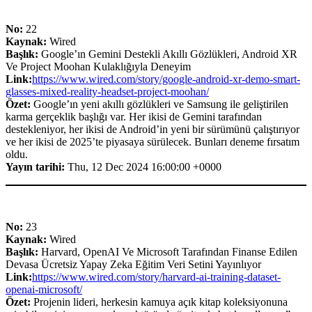
No:
22
Kaynak:
Wired
Başlık:
Google’ın Gemini Destekli Akıllı Gözlükleri, Android XR
Ve Project Moohan Kulaklığıyla Deneyim
Link:
https://www.wired.com/story/google-android-xr-demo-smart-
glasses-mixed-reality-headset-project-moohan/
Özet:
Google’ın yeni akıllı gözlükleri ve Samsung ile geliştirilen
karma gerçeklik başlığı var. Her ikisi de Gemini tarafından
destekleniyor, her ikisi de Android’in yeni bir sürümünü çalıştırıyor
ve her ikisi de 2025’te piyasaya sürülecek. Bunları deneme fırsatım
oldu.
Yayın tarihi:
Thu, 12 Dec 2024 16:00:00 +0000
No:
23
Kaynak:
Wired
Başlık:
Harvard, OpenAI Ve Microsoft Tarafından Finanse Edilen
Devasa Ücretsiz Yapay Zeka Eğitim Veri Setini Yayınlıyor
Link:
https://www.wired.com/story/harvard-ai-training-dataset-
openai-microsoft/
Özet:
Projenin lideri, herkesin kamuya açık kitap koleksiyonuna