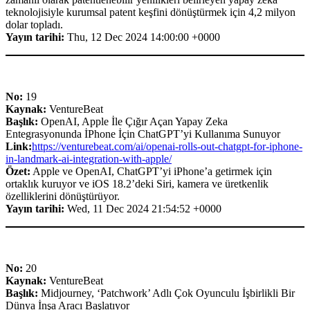
teknolojisiyle kurumsal patent keşfini dönüştürmek için 4,2 milyon
dolar topladı.
Yayın tarihi:
Thu, 12 Dec 2024 14:00:00 +0000
No:
19
Kaynak:
VentureBeat
Başlık:
OpenAI, Apple İle Çığır Açan Yapay Zeka
Entegrasyonunda İPhone İçin ChatGPT’yi Kullanıma Sunuyor
Link:
https://venturebeat.com/ai/openai-rolls-out-chatgpt-for-iphone-
in-landmark-ai-integration-with-apple/
Özet:
Apple ve OpenAI, ChatGPT’yi iPhone’a getirmek için
ortaklık kuruyor ve iOS 18.2’deki Siri, kamera ve üretkenlik
özelliklerini dönüştürüyor.
Yayın tarihi:
Wed, 11 Dec 2024 21:54:52 +0000
No:
20
Kaynak:
VentureBeat
Başlık:
Midjourney, ‘Patchwork’ Adlı Çok Oyunculu İşbirlikli Bir
Dünya İnşa Aracı Başlatıyor