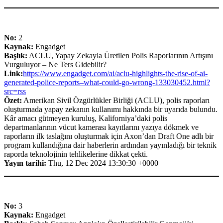
No:
2
Kaynak:
Engadget
Başlık:
ACLU, Yapay Zekayla Üretilen Polis Raporlarının Artışını
Vurguluyor – Ne Ters Gidebilir?
Link:
https://www.engadget.com/ai/aclu-highlights-the-rise-of-ai-
generated-police-reports–what-could-go-wrong-133030452.html?
src=rss
Özet:
Amerikan Sivil Özgürlükler Birliği (ACLU), polis raporları
oluşturmada yapay zekanın kullanımı hakkında bir uyarıda bulundu.
Kâr amacı gütmeyen kuruluş, Kaliforniya’daki polis
departmanlarının vücut kamerası kayıtlarını yazıya dökmek ve
raporların ilk taslağını oluşturmak için Axon’dan Draft One adlı bir
program kullandığına dair haberlerin ardından yayınladığı bir teknik
raporda teknolojinin tehlikelerine dikkat çekti.
Yayın tarihi:
Thu, 12 Dec 2024 13:30:30 +0000
No:
3
Kaynak:
Engadget