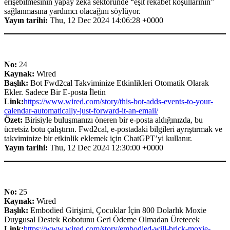
erişebilmesinin yapay zeka sektöründe “eşit rekabet koşullarının”
sağlanmasına yardımcı olacağını söylüyor.
Yayın tarihi:
Thu, 12 Dec 2024 14:06:28 +0000
No:
24
Kaynak:
Wired
Başlık:
Bot Fwd2cal Takviminize Etkinlikleri Otomatik Olarak
Ekler. Sadece Bir E-posta İletin
Link:
https://www.wired.com/story/this-bot-adds-events-to-your-
calendar-automatically-just-forward-it-an-email/
Özet:
Birisiyle buluşmanızı öneren bir e-posta aldığınızda, bu
ücretsiz botu çalıştırın. Fwd2cal, e-postadaki bilgileri ayrıştırmak ve
takviminize bir etkinlik eklemek için ChatGPT’yi kullanır.
Yayın tarihi:
Thu, 12 Dec 2024 12:30:00 +0000
No:
25
Kaynak:
Wired
Başlık:
Embodied Girişimi, Çocuklar İçin 800 Dolarlık Moxie
Duygusal Destek Robotunu Geri Ödeme Olmadan Üretecek
Link:
https://www.wired.com/story/embodied-will-brick-moxie-