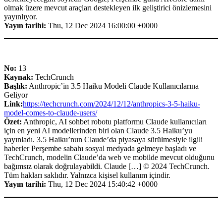
olmak üzere mevcut araçları destekleyen ilk geliştirici önizlemesini
yayınlıyor.
Yayın tarihi:
Thu, 12 Dec 2024 16:00:00 +0000
No:
13
Kaynak:
TechCrunch
Başlık:
Anthropic’in 3.5 Haiku Modeli Claude Kullanıcılarına
Geliyor
Link:
https://techcrunch.com/2024/12/12/anthropics-3-5-haiku-
model-comes-to-claude-users/
Özet:
Anthropic, AI sohbet robotu platformu Claude kullanıcıları
için en yeni AI modellerinden biri olan Claude 3.5 Haiku’yu
yayınladı. 3.5 Haiku’nun Claude’da piyasaya sürülmesiyle ilgili
haberler Perşembe sabahı sosyal medyada gelmeye başladı ve
TechCrunch, modelin Claude’da web ve mobilde mevcut olduğunu
bağımsız olarak doğrulayabildi. Claude […] © 2024 TechCrunch.
Tüm hakları saklıdır. Yalnızca kişisel kullanım içindir.
Yayın tarihi:
Thu, 12 Dec 2024 15:40:42 +0000