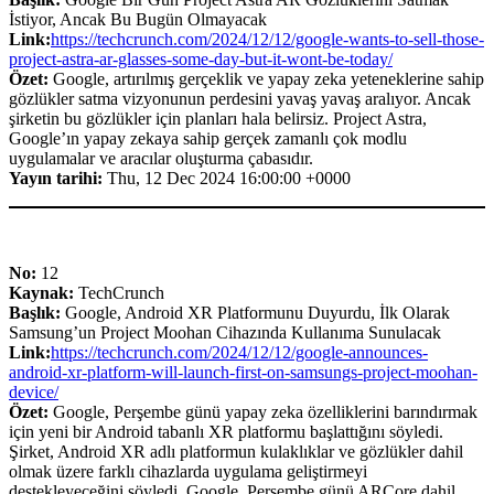
İstiyor, Ancak Bu Bugün Olmayacak
Link:
https://techcrunch.com/2024/12/12/google-wants-to-sell-those-
project-astra-ar-glasses-some-day-but-it-wont-be-today/
Özet:
Google, artırılmış gerçeklik ve yapay zeka yeteneklerine sahip
gözlükler satma vizyonunun perdesini yavaş yavaş aralıyor. Ancak
şirketin bu gözlükler için planları hala belirsiz. Project Astra,
Google’ın yapay zekaya sahip gerçek zamanlı çok modlu
uygulamalar ve aracılar oluşturma çabasıdır.
Yayın tarihi:
Thu, 12 Dec 2024 16:00:00 +0000
No:
12
Kaynak:
TechCrunch
Başlık:
Google, Android XR Platformunu Duyurdu, İlk Olarak
Samsung’un Project Moohan Cihazında Kullanıma Sunulacak
Link:
https://techcrunch.com/2024/12/12/google-announces-
android-xr-platform-will-launch-first-on-samsungs-project-moohan-
device/
Özet:
Google, Perşembe günü yapay zeka özelliklerini barındırmak
için yeni bir Android tabanlı XR platformu başlattığını söyledi.
Şirket, Android XR adlı platformun kulaklıklar ve gözlükler dahil
olmak üzere farklı cihazlarda uygulama geliştirmeyi
destekleyeceğini söyledi. Google, Perşembe günü ARCore dahil