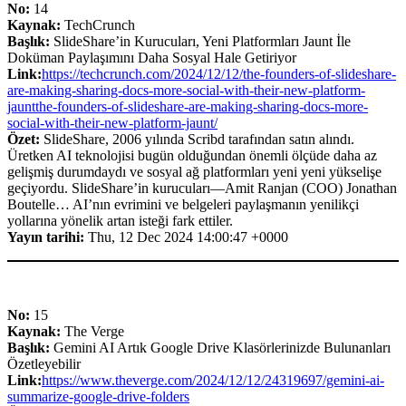
No:
14
Kaynak:
TechCrunch
Başlık:
SlideShare’in Kurucuları, Yeni Platformları Jaunt İle
Doküman Paylaşımını Daha Sosyal Hale Getiriyor
Link:
https://techcrunch.com/2024/12/12/the-founders-of-slideshare-
are-making-sharing-docs-more-social-with-their-new-platform-
jauntthe-founders-of-slideshare-are-making-sharing-docs-more-
social-with-their-new-platform-jaunt/
Özet:
SlideShare, 2006 yılında Scribd tarafından satın alındı.
Üretken AI teknolojisi bugün olduğundan önemli ölçüde daha az
gelişmiş durumdaydı ve sosyal ağ platformları yeni yeni yükselişe
geçiyordu. SlideShare’in kurucuları—Amit Ranjan (COO) Jonathan
Boutelle… AI’nın evrimini ve belgeleri paylaşmanın yenilikçi
yollarına yönelik artan isteği fark ettiler.
Yayın tarihi:
Thu, 12 Dec 2024 14:00:47 +0000
No:
15
Kaynak:
The Verge
Başlık:
Gemini AI Artık Google Drive Klasörlerinizde Bulunanları
Özetleyebilir
Link:
https://www.theverge.com/2024/12/12/24319697/gemini-ai-
summarize-google-drive-folders