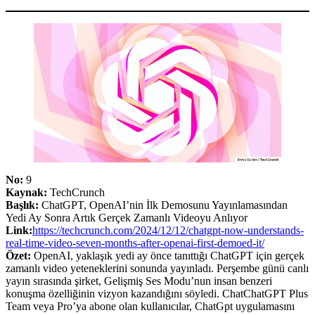
No:
9
Kaynak:
TechCrunch
Başlık:
ChatGPT, OpenAI’nin İlk Demosunu Yayınlamasından
Yedi Ay Sonra Artık Gerçek Zamanlı Videoyu Anlıyor
Link:
https://techcrunch.com/2024/12/12/chatgpt-now-understands-
real-time-video-seven-months-after-openai-first-demoed-it/
Özet:
OpenAI, yaklaşık yedi ay önce tanıttığı ChatGPT için gerçek
zamanlı video yeteneklerini sonunda yayınladı. Perşembe günü canlı
yayın sırasında şirket, Gelişmiş Ses Modu’nun insan benzeri
konuşma özelliğinin vizyon kazandığını söyledi. ChatChatGPT Plus
Team veya Pro’ya abone olan kullanıcılar, ChatGpt uygulamasını