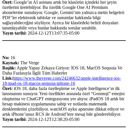
Özet:
Google’ın AI asistanı artık bir klasörün içindeki her şeyin
özetlerini üretebiliyor. Bu özellik Google One AI Premium
abonelerine sunuluyor. Google, Gemini’nin yalnızca metin belgeleri
PDF’ler elektronik tablolar ve sunumlar hakkında bilgi
sağlayabileceğini söylüyor. Ayrıca bir klasördeki belirli dosyaları
tanımlayabilir veya bunlar hakkında sorular sorabilir.
Yayın tarihi:
2024-12-12T13:07:35-05:00
No:
16
Kaynak:
The Verge
Başlık:
Apple Yapay Zekaya Giriyor: İOS 18, MacOS Sequoia Ve
Daha Fazlasıyla İlgili Tüm Haberler
Link:
https://www.theverge.com/24246632/apple-intelligence-ios-
18-ipad-os-18-macos-sequoia-iphone-16
Özet:
iOS 18, daha fazla özelleştirme ve Apple Intelligence’ın ilk
lansmanını sunuyor. Yeni özellikler arasında özel “Genmoji” emojisi
oluşturma ve ChatGPT entegrasyonu yer alıyor. iPadOS 18 artık bir
hesap makinesi uygulamasına sahip ve notlarda matematik
denklemlerini çözebiliyor. watchOS uyku apnesine dikkat ediyor ve
artık iPhone’unuz RCS ile Android’lere mesaj bile gönderebiliyor.
Yayın tarihi:
2024-12-12T12:38:20-05:00