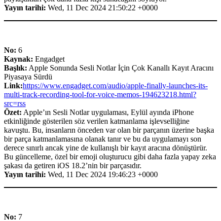
Yayın tarihi:
Wed, 11 Dec 2024 21:50:22 +0000
No:
6
Kaynak:
Engadget
Başlık:
Apple Sonunda Sesli Notlar İçin Çok Kanallı Kayıt Aracını
Piyasaya Sürdü
Link:
https://www.engadget.com/audio/apple-finally-launches-its-
multi-track-recording-tool-for-voice-memos-194623218.html?
src=rss
Özet:
Apple’ın Sesli Notlar uygulaması, Eylül ayında iPhone
etkinliğinde gösterilen söz verilen katmanlama işlevselliğine
kavuştu. Bu, insanların önceden var olan bir parçanın üzerine başka
bir parça katmanlamasına olanak tanır ve bu da uygulamayı son
derece sınırlı ancak yine de kullanışlı bir kayıt aracına dönüştürür.
Bu güncelleme, özel bir emoji oluşturucu gibi daha fazla yapay zeka
şakası da getiren iOS 18.2’nin bir parçasıdır.
Yayın tarihi:
Wed, 11 Dec 2024 19:46:23 +0000
No:
7