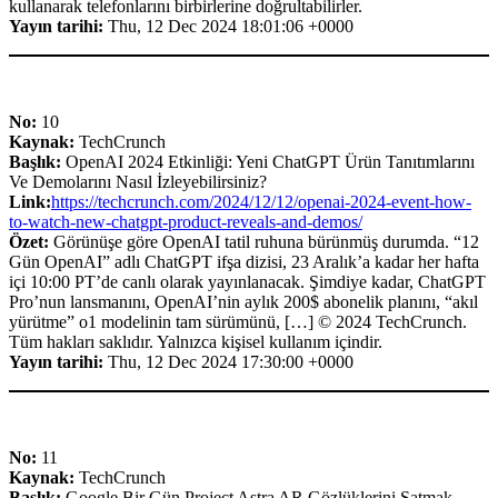
kullanarak telefonlarını birbirlerine doğrultabilirler.
Yayın tarihi:
Thu, 12 Dec 2024 18:01:06 +0000
No:
10
Kaynak:
TechCrunch
Başlık:
OpenAI 2024 Etkinliği: Yeni ChatGPT Ürün Tanıtımlarını
Ve Demolarını Nasıl İzleyebilirsiniz?
Link:
https://techcrunch.com/2024/12/12/openai-2024-event-how-
to-watch-new-chatgpt-product-reveals-and-demos/
Özet:
Görünüşe göre OpenAI tatil ruhuna bürünmüş durumda. “12
Gün OpenAI” adlı ChatGPT ifşa dizisi, 23 Aralık’a kadar her hafta
içi 10:00 PT’de canlı olarak yayınlanacak. Şimdiye kadar, ChatGPT
Pro’nun lansmanını, OpenAI’nin aylık 200$ abonelik planını, “akıl
yürütme” o1 modelinin tam sürümünü, […] © 2024 TechCrunch.
Tüm hakları saklıdır. Yalnızca kişisel kullanım içindir.
Yayın tarihi:
Thu, 12 Dec 2024 17:30:00 +0000
No:
11
Kaynak:
TechCrunch
Başlık:
Google Bir Gün Project Astra AR Gözlüklerini Satmak