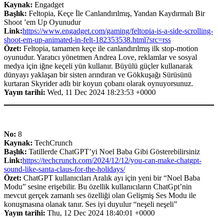
Kaynak:
Engadget
Başlık:
Feltopia, Keçe İle Canlandırılmış, Yandan Kaydırmalı Bir
Shoot ’em Up Oyunudur
Link:
https://www.engadget.com/gaming/feltopia-is-a-side-scrolling-
shoot-em-up-animated-in-felt-182353538.html?src=rss
Özet:
Feltopia, tamamen keçe ile canlandırılmış ilk stop-motion
oyunudur. Yaratıcı yönetmen Andrea Love, reklamlar ve sosyal
medya için iğne keçeli yün kullanır. Büyülü güçler kullanarak
dünyayı yaklaşan bir sisten arındıran ve Gökkuşağı Sürüsünü
kurtaran Skyrider adlı bir koyun çobanı olarak oynuyorsunuz.
Yayın tarihi:
Wed, 11 Dec 2024 18:23:53 +0000
No:
8
Kaynak:
TechCrunch
Başlık:
Tatillerde ChatGPT’yi Noel Baba Gibi Gösterebilirsiniz
Link:
https://techcrunch.com/2024/12/12/you-can-make-chatgpt-
sound-like-santa-claus-for-the-holidays/
Özet:
ChatGPT kullanıcıları Aralık ayı için yeni bir “Noel Baba
Modu” sesine erişebilir. Bu özellik kullanıcıların ChatGpt’nin
mevcut gerçek zamanlı ses özelliği olan Gelişmiş Ses Modu ile
konuşmasına olanak tanır. Ses iyi duyulur “neşeli neşeli”
Yayın tarihi:
Thu, 12 Dec 2024 18:40:01 +0000