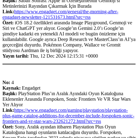
Başlık:
Sabah Sonrası: Apple’ın Özelleştirilebilir Genmoji’si
Metinlerinizi Rayından Çıkarmak İçin Burada
Link:
https://www.engadget.com/general/the-morning-after-
engadget-newsletter-121531673.html?src=rss
Özet:
iOS 18.2 özellikleri arasında Image Playground, Genmoji ve
Siri ve ChatGPT yer alıyor. Google’ın Gemini 2.0’ı Google’ın
şimdiye kadarki en yetenekli AI modeli ve bugün önizleme için
kullanılabilir. Google ayrıca Deep Research ve MasterClass’ın AI’ya
geçeceğini duyurdu. Pokémon Company, Wallace ve Gromit
stüdyosu Aardman ile iş birliği yapıyor.
Yayın tarihi:
Thu, 12 Dec 2024 12:15:31 +0000
No:
4
Kaynak:
Engadget
Başlık:
PlayStation Plus’ın Aralık Ayındaki Oyun Kataloğuna
Eklenenler Arasında Forspoken, Sonic Frontiers Ve VR Star Wars
Yer Alıyor
Link:
https://www.engadget.com/gaming/playstation/playstation-
plus-game-catalog-additions-for-december-include-forspoken-sonic-
frontiers-and-vr-star-wars-232621272.html?src=rss
Özet:
Sony, Aralık ayından itibaren Playstation Plus Oyun
Kataloğuna hangi oyunların katılacağını duyurdu. Forspoken,
Square Enix tarafından 2023 yılında piyasaya sürülen parkur ve sihir