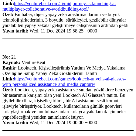
Link:
https://venturebeat.com/ai/midjourney-is-launching-a-
multiplayer-collaborative-worldbuilding-tool/
Özet:
Bu haber, diğer yapay zeka araştırmacılarının ve büyük
teknoloji şirketlerinin, 3 boyutlu, sürükleyici, gezilebilir dünyalar
yaratabilen yapay zekalar geliştirmeye çalışmasının ardından geldi.
Yayın tarihi:
Wed, 11 Dec 2024 19:58:25 +0000
No:
21
Kaynak:
VentureBeat
Başlık:
Looktech, Kişiselleştirilmiş Yardım Ve Medya Yakalama
Özelliğine Sahip Yapay Zeka Gözlüklerini Tanıttı
Link:
https://venturebeat.com/games/looktech-unveils-ai-glasses-
with-personalized-assistance-and-media-capture/
Özet:
Looktech, yapay zeka asistanı ve sıradan gözlüklere benzeyen
bir tasarımın karışımı olan yeni Looktech AI Glasses’ı tanıttı. Bu
giyilebilir cihaz, kişiselleştirilmiş bir AI asistanını sesli komut
işleviyle birleştiriyor. Looktech, kullanıcıların günlük görevleri
kolaylaştırmak ve unutulmaz anları kolayca yakalamak için neler
yapabileceğini yeniden tanımlamak istiyor.
Yayın tarihi:
Wed, 11 Dec 2024 19:00:00 +0000