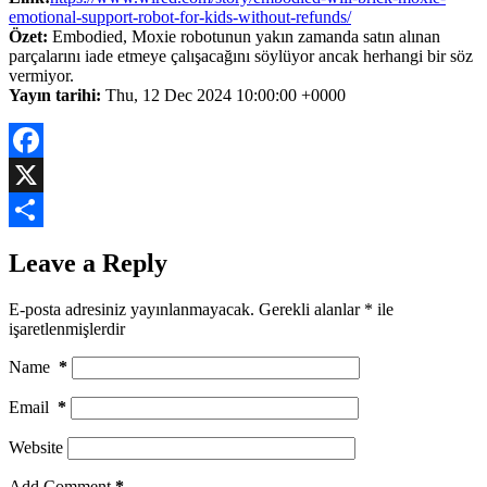
emotional-support-robot-for-kids-without-refunds/
Özet:
Embodied, Moxie robotunun yakın zamanda satın alınan
parçalarını iade etmeye çalışacağını söylüyor ancak herhangi bir söz
vermiyor.
Yayın tarihi:
Thu, 12 Dec 2024 10:00:00 +0000
Facebook
X
Share
Leave a Reply
E-posta adresiniz yayınlanmayacak.
Gerekli alanlar
*
ile
işaretlenmişlerdir
Name
*
Email
*
Website
Add Comment
*