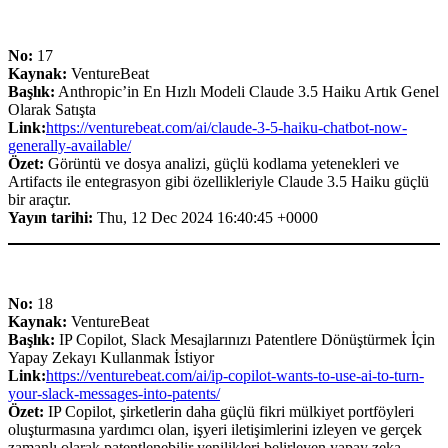
No:
17
Kaynak:
VentureBeat
Başlık:
Anthropic’in En Hızlı Modeli Claude 3.5 Haiku Artık Genel
Olarak Satışta
Link:
https://venturebeat.com/ai/claude-3-5-haiku-chatbot-now-
generally-available/
Özet:
Görüntü ve dosya analizi, güçlü kodlama yetenekleri ve
Artifacts ile entegrasyon gibi özellikleriyle Claude 3.5 Haiku güçlü
bir araçtır.
Yayın tarihi:
Thu, 12 Dec 2024 16:40:45 +0000
No:
18
Kaynak:
VentureBeat
Başlık:
IP Copilot, Slack Mesajlarınızı Patentlere Dönüştürmek İçin
Yapay Zekayı Kullanmak İstiyor
Link:
https://venturebeat.com/ai/ip-copilot-wants-to-use-ai-to-turn-
your-slack-messages-into-patents/
Özet:
IP Copilot, şirketlerin daha güçlü fikri mülkiyet portföyleri
oluşturmasına yardımcı olan, işyeri iletişimlerini izleyen ve gerçek
zamanlı olarak patentlenebilir yenilikleri belirleyen yapay zeka