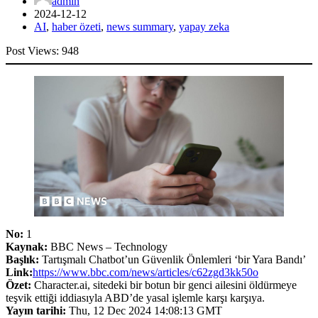
admin
2024-12-12
AI
,
haber özeti
,
news summary
,
yapay zeka
Post Views:
948
No:
1
Kaynak:
BBC News – Technology
Başlık:
Tartışmalı Chatbot’un Güvenlik Önlemleri ‘bir Yara Bandı’
Link:
https://www.bbc.com/news/articles/c62zgd3kk50o
Özet:
Character.ai, sitedeki bir botun bir genci ailesini öldürmeye
teşvik ettiği iddiasıyla ABD’de yasal işlemle karşı karşıya.
Yayın tarihi:
Thu, 12 Dec 2024 14:08:13 GMT