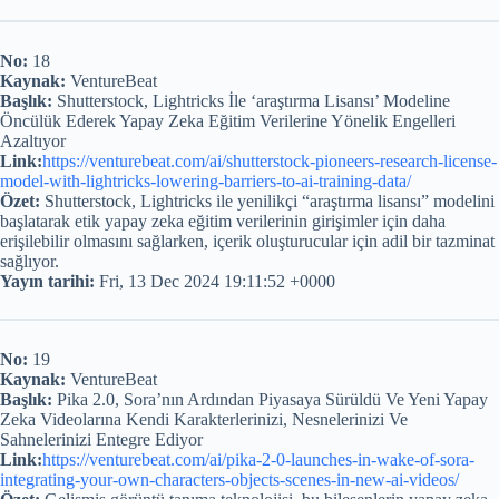
No:
18
Kaynak:
VentureBeat
Başlık:
Shutterstock, Lightricks İle ‘araştırma Lisansı’ Modeline
Öncülük Ederek Yapay Zeka Eğitim Verilerine Yönelik Engelleri
Azaltıyor
Link:
https://venturebeat.com/ai/shutterstock-pioneers-research-license-
model-with-lightricks-lowering-barriers-to-ai-training-data/
Özet:
Shutterstock, Lightricks ile yenilikçi “araştırma lisansı” modelini
başlatarak etik yapay zeka eğitim verilerinin girişimler için daha
erişilebilir olmasını sağlarken, içerik oluşturucular için adil bir tazminat
sağlıyor.
Yayın tarihi:
Fri, 13 Dec 2024 19:11:52 +0000
No:
19
Kaynak:
VentureBeat
Başlık:
Pika 2.0, Sora’nın Ardından Piyasaya Sürüldü Ve Yeni Yapay
Zeka Videolarına Kendi Karakterlerinizi, Nesnelerinizi Ve
Sahnelerinizi Entegre Ediyor
Link:
https://venturebeat.com/ai/pika-2-0-launches-in-wake-of-sora-
integrating-your-own-characters-objects-scenes-in-new-ai-videos/