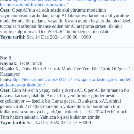
become-a-trend-for-better-or-worse/
Özet:
OpenAI’nin o1 adlı sözde akıl yürütme modelinin
yayınlanmasının ardından, rakip AI laboratuvarlarından akıl yürütme
modellerinde bir patlama yaşandı. Kasım ayının başlarında, niceliksel
tüccarlar tarafından finanse edilen bir AI araştırma şirketi, ilk akıl
yürütme algoritması DeepSeek-R1’in önizlemesini başlattı.
Yayın tarihi:
Sat, 14 Dec 2024 14:00:00 +0000
No:
8
Kaynak:
TechCrunch
Başlık:
X, Daha Hızlı Bir Grok Modeli Ve Yeni Bir ‘Grok Düğmesi’
Kazanıyor
Link:
https://techcrunch.com/2024/12/13/x-gains-a-faster-grok-model-
and-a-new-grok-button/
Özet:
Elon Musk’ın yapay zeka şirketi xAI, OpenAI ile tırmanan bir
davaya karışmış olabilir. Ancak bu, yeni ürünler göndermesini
engellemiyor — üstelik bir Cuma gecesi. Bu akşam, xAI, amiral
gemisi Grok 2 chatbot modelinin yükseltilmiş bir sürümünü tüm
kullanıcılara sunmaya başladığını açıkladı […] © 2024 TechCrunch.
Tüm hakları saklıdır. Yalnızca kişisel kullanım içindir.
Yayın tarihi:
Sat, 14 Dec 2024 03:12:12 +0000