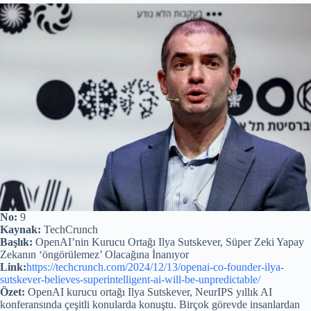
No:
9
Kaynak:
TechCrunch
Başlık:
OpenAI’nin Kurucu Ortağı Ilya Sutskever, Süper Zeki Yapay
Zekanın ‘öngörülemez’ Olacağına İnanıyor
Link:
https://techcrunch.com/2024/12/13/openai-co-founder-ilya-
sutskever-believes-superintelligent-ai-will-be-unpredictable/
Özet:
OpenAI kurucu ortağı Ilya Sutskever, NeurIPS yıllık AI
konferansında çeşitli konularda konuştu. Birçok görevde insanlardan