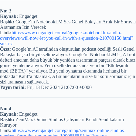
No:
3
Kaynak:
Engadget
Başlık:
Google’ın NotebookLM Ses Genel Bakışları Artık Bir Soruyla
Aramanıza İzin Verecek
Link:
https://www.engadget.com/ai/googles-notebooklm-audio-
overviews-will-now-let-you-call-in-with-a-question-210700150.html?
src=rss
Özet:
Google’ın AI tarafından oluşturulan podcast özelliği Sesli Genel
Bakışlar başka bir yükseltme alıyor. Google’ın NotebookLM’si, AI not
defteri aracının daha büyük bir yeniden tasarımının parçası olarak biraz
görsel yenileme alıyor. Yeni özellikler arasında yeni bir “Etkileşimli
mod (BETA)” yer alıyor. Bu yeni oynatma ekranında herhangi bir
noktada “Katıl”a tıklamak, AI sunucularının size bir soru sormanız için
sizi aramasını sağlayacak.
Yayın tarihi:
Fri, 13 Dec 2024 21:07:00 +0000
No:
4
Kaynak:
Engadget
Başlık:
ZeniMax Online Studios Çalışanları Kendi Sendikalarını
Kuruyor
Link:
https://www.engadget.com/gaming/zenimax-online-studios-
workers-form-their-own-union-190055555.html?src=rss