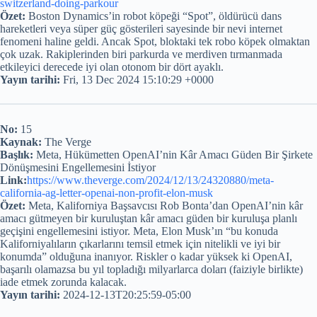
switzerland-doing-parkour
Özet:
Boston Dynamics’in robot köpeği “Spot”, öldürücü dans
hareketleri veya süper güç gösterileri sayesinde bir nevi internet
fenomeni haline geldi. Ancak Spot, bloktaki tek robo köpek olmaktan
çok uzak. Rakiplerinden biri parkurda ve merdiven tırmanmada
etkileyici derecede iyi olan otonom bir dört ayaklı.
Yayın tarihi:
Fri, 13 Dec 2024 15:10:29 +0000
No:
15
Kaynak:
The Verge
Başlık:
Meta, Hükümetten OpenAI’nin Kâr Amacı Güden Bir Şirkete
Dönüşmesini Engellemesini İstiyor
Link:
https://www.theverge.com/2024/12/13/24320880/meta-
california-ag-letter-openai-non-profit-elon-musk
Özet:
Meta, Kaliforniya Başsavcısı Rob Bonta’dan OpenAI’nin kâr
amacı gütmeyen bir kuruluştan kâr amacı güden bir kuruluşa planlı
geçişini engellemesini istiyor. Meta, Elon Musk’ın “bu konuda
Kaliforniyalıların çıkarlarını temsil etmek için nitelikli ve iyi bir
konumda” olduğuna inanıyor. Riskler o kadar yüksek ki OpenAI,
başarılı olamazsa bu yıl topladığı milyarlarca doları (faiziyle birlikte)
iade etmek zorunda kalacak.
Yayın tarihi:
2024-12-13T20:25:59-05:00