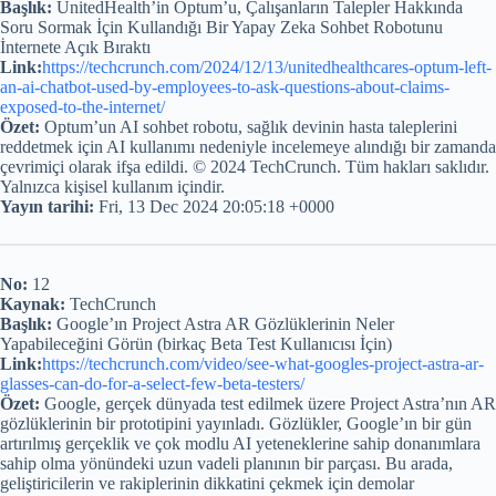
Başlık:
UnitedHealth’in Optum’u, Çalışanların Talepler Hakkında
Soru Sormak İçin Kullandığı Bir Yapay Zeka Sohbet Robotunu
İnternete Açık Bıraktı
Link:
https://techcrunch.com/2024/12/13/unitedhealthcares-optum-left-
an-ai-chatbot-used-by-employees-to-ask-questions-about-claims-
exposed-to-the-internet/
Özet:
Optum’un AI sohbet robotu, sağlık devinin hasta taleplerini
reddetmek için AI kullanımı nedeniyle incelemeye alındığı bir zamanda
çevrimiçi olarak ifşa edildi. © 2024 TechCrunch. Tüm hakları saklıdır.
Yalnızca kişisel kullanım içindir.
Yayın tarihi:
Fri, 13 Dec 2024 20:05:18 +0000
No:
12
Kaynak:
TechCrunch
Başlık:
Google’ın Project Astra AR Gözlüklerinin Neler
Yapabileceğini Görün (birkaç Beta Test Kullanıcısı İçin)
Link:
https://techcrunch.com/video/see-what-googles-project-astra-ar-
glasses-can-do-for-a-select-few-beta-testers/
Özet:
Google, gerçek dünyada test edilmek üzere Project Astra’nın AR
gözlüklerinin bir prototipini yayınladı. Gözlükler, Google’ın bir gün
artırılmış gerçeklik ve çok modlu AI yeteneklerine sahip donanımlara
sahip olma yönündeki uzun vadeli planının bir parçası. Bu arada,
geliştiricilerin ve rakiplerinin dikkatini çekmek için demolar