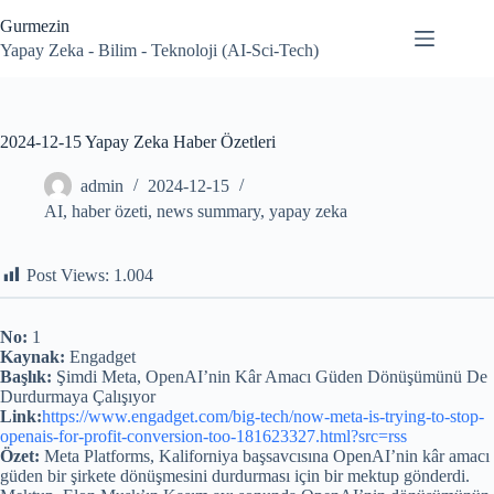
Skip
Gurmezin
to
content
Yapay Zeka - Bilim - Teknoloji (AI-Sci-Tech)
2024-12-15 Yapay Zeka Haber Özetleri
admin
2024-12-15
AI
,
haber özeti
,
news summary
,
yapay zeka
Post Views:
1.004
No:
1
Kaynak:
Engadget
Başlık:
Şimdi Meta, OpenAI’nin Kâr Amacı Güden Dönüşümünü De
Durdurmaya Çalışıyor
Link:
https://www.engadget.com/big-tech/now-meta-is-trying-to-stop-
openais-for-profit-conversion-too-181623327.html?src=rss
Özet:
Meta Platforms, Kaliforniya başsavcısına OpenAI’nin kâr amacı
güden bir şirkete dönüşmesini durdurması için bir mektup gönderdi.