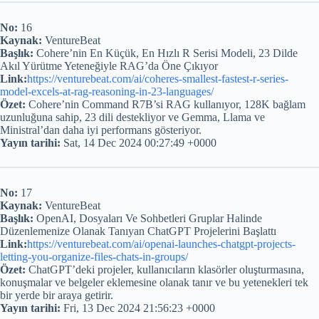
No:
16
Kaynak:
VentureBeat
Başlık:
Cohere’nin En Küçük, En Hızlı R Serisi Modeli, 23 Dilde
Akıl Yürütme Yeteneğiyle RAG’da Öne Çıkıyor
Link:
https://venturebeat.com/ai/coheres-smallest-fastest-r-series-
model-excels-at-rag-reasoning-in-23-languages/
Özet:
Cohere’nin Command R7B’si RAG kullanıyor, 128K bağlam
uzunluğuna sahip, 23 dili destekliyor ve Gemma, Llama ve
Ministral’dan daha iyi performans gösteriyor.
Yayın tarihi:
Sat, 14 Dec 2024 00:27:49 +0000
No:
17
Kaynak:
VentureBeat
Başlık:
OpenAI, Dosyaları Ve Sohbetleri Gruplar Halinde
Düzenlemenize Olanak Tanıyan ChatGPT Projelerini Başlattı
Link:
https://venturebeat.com/ai/openai-launches-chatgpt-projects-
letting-you-organize-files-chats-in-groups/
Özet:
ChatGPT’deki projeler, kullanıcıların klasörler oluşturmasına,
konuşmalar ve belgeler eklemesine olanak tanır ve bu yetenekleri tek
bir yerde bir araya getirir.
Yayın tarihi:
Fri, 13 Dec 2024 21:56:23 +0000