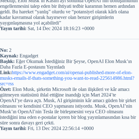
Mektup, Elon Musk’ın Kasım ayı sonunda OpenAI’nin dönüşümünün
engellenmesini talep eden bir ihtiyati tedbir kararının hemen ardından
geldi. Bu hareket “yanlış” olurdu ve “potansiyel olarak kârlı olana
kadar kavramsal olarak hayırsever olan benzer girişimlerin
yaygınlaşmasına yol açabilirdi”
Yayın tarihi:
Sat, 14 Dec 2024 18:16:23 +0000
No:
2
Kaynak:
Engadget
Başlık:
Eğer Okumak İstediğiniz Bir Şeyse, OpenAI Elon Musk’ın
Daha Fazla E-postasını Yayınladı
Link:
https://www.engadget.com/ai/openai-published-more-of-elon-
musks-emails-if-thats-something-you-want-to-read-225614986.html?
src=rss
Özet:
Elon Musk, şirketin Microsoft ile olan ilişkileri ve kâr amacı
gütmeyen statüsünü ihlal ettiğine inandığı için Mart 2024’te
OpenAI’ye dava açtı. Musk, AI girişiminin kâr amacı güden bir şirket
olmasını ve kendisini CEO yapmasını istiyordu. Musk, OpenAI’nin
Musk’ın OpenAI’nin Tesla ile birleşmesini veya CEO olmasını
istediğini ima eden e-postalar içeren bir blog yayınlamasından kısa bir
süre sonra davayı geri çekti.
Yayın tarihi:
Fri, 13 Dec 2024 22:56:14 +0000