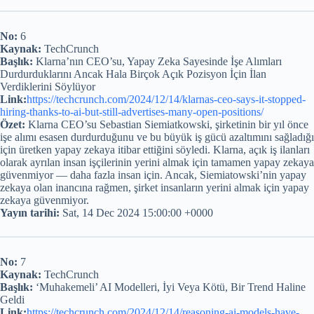
No:
6
Kaynak:
TechCrunch
Başlık:
Klarna’nın CEO’su, Yapay Zeka Sayesinde İşe Alımları
Durdurduklarını Ancak Hala Birçok Açık Pozisyon İçin İlan
Verdiklerini Söylüyor
Link:
https://techcrunch.com/2024/12/14/klarnas-ceo-says-it-stopped-
hiring-thanks-to-ai-but-still-advertises-many-open-positions/
Özet:
Klarna CEO’su Sebastian Siemiatkowski, şirketinin bir yıl önce
işe alımı esasen durdurduğunu ve bu büyük iş gücü azaltımını sağladığı
için üretken yapay zekaya itibar ettiğini söyledi. Klarna, açık iş ilanları
olarak ayrılan insan işçilerinin yerini almak için tamamen yapay zekaya
güvenmiyor — daha fazla insan için. Ancak, Siemiatowski’nin yapay
zekaya olan inancına rağmen, şirket insanların yerini almak için yapay
zekaya güvenmiyor.
Yayın tarihi:
Sat, 14 Dec 2024 15:00:00 +0000
No:
7
Kaynak:
TechCrunch
Başlık:
‘Muhakemeli’ AI Modelleri, İyi Veya Kötü, Bir Trend Haline
Geldi
Link:
https://techcrunch.com/2024/12/14/reasoning-ai-models-have-