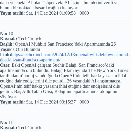
daha yetenekli AI olan “süper zeki AI” için tahminlerini verdi ve
bunun bir noktada başarılacağına inanıyor.
Yayın tarihi:
Sat, 14 Dec 2024 01:09:58 +0000
No:
10
Kaynak:
TechCrunch
Başlık:
OpenAI Muhbiri San Francisco’daki Apartmanında 26
Yaşında Ölü Bulundu
Link:
https://techcrunch.com/2024/12/13/openai-whistleblower-found-
dead-in-san-francisco-apartment/
Özet:
Eski OpenAI çalışanı Suchir Balaji, San Francisco’daki
apartmanında ölü bulundu. Balaji, Ekim ayında The New York Times
tarafından röportaj yapıldığında OpenAI’nin telif hakkı yasasını ihlal
ettiğine dair endişelerini dile getirdi. 26 yaşındaki AI araştırmacısı,
OpenAI’nin telif hakkı yasasını ihlal ettiğine dair endişelerini dile
getirdi. Baş Adli Tabip Ofisi, Balaji’nin apartmanında öldüğünü
söylüyor.
Yayın tarihi:
Sat, 14 Dec 2024 00:15:37 +0000
No:
11
Kaynak:
TechCrunch