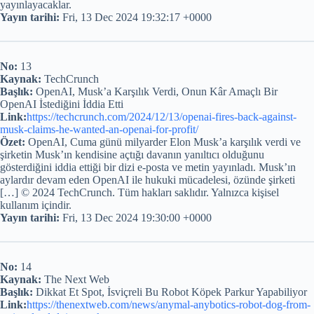
yayınlayacaklar.
Yayın tarihi:
Fri, 13 Dec 2024 19:32:17 +0000
No:
13
Kaynak:
TechCrunch
Başlık:
OpenAI, Musk’a Karşılık Verdi, Onun Kâr Amaçlı Bir
OpenAI İstediğini İddia Etti
Link:
https://techcrunch.com/2024/12/13/openai-fires-back-against-
musk-claims-he-wanted-an-openai-for-profit/
Özet:
OpenAI, Cuma günü milyarder Elon Musk’a karşılık verdi ve
şirketin Musk’ın kendisine açtığı davanın yanıltıcı olduğunu
gösterdiğini iddia ettiği bir dizi e-posta ve metin yayınladı. Musk’ın
aylardır devam eden OpenAI ile hukuki mücadelesi, özünde şirketi
[…] © 2024 TechCrunch. Tüm hakları saklıdır. Yalnızca kişisel
kullanım içindir.
Yayın tarihi:
Fri, 13 Dec 2024 19:30:00 +0000
No:
14
Kaynak:
The Next Web
Başlık:
Dikkat Et Spot, İsviçreli Bu Robot Köpek Parkur Yapabiliyor
Link:
https://thenextweb.com/news/anymal-anybotics-robot-dog-from-