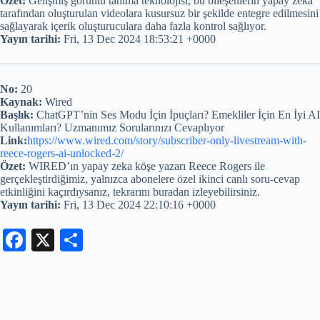
Özet:
Gelişmiş görüntü tanıma teknolojisi, bu bileşenlerin yapay zeka
tarafından oluşturulan videolara kusursuz bir şekilde entegre edilmesini
sağlayarak içerik oluşturuculara daha fazla kontrol sağlıyor.
Yayın tarihi:
Fri, 13 Dec 2024 18:53:21 +0000
No:
20
Kaynak:
Wired
Başlık:
ChatGPT’nin Ses Modu İçin İpuçları? Emekliler İçin En İyi AI
Kullanımları? Uzmanımız Sorularınızı Cevaplıyor
Link:
https://www.wired.com/story/subscriber-only-livestream-with-
reece-rogers-ai-unlocked-2/
Özet:
WIRED’ın yapay zeka köşe yazarı Reece Rogers ile
gerçekleştirdiğimiz, yalnızca abonelere özel ikinci canlı soru-cevap
etkinliğini kaçırdıysanız, tekrarını buradan izleyebilirsiniz.
Yayın tarihi:
Fri, 13 Dec 2024 22:10:16 +0000
Fa
X
S
ce
ha
bo
re
ok