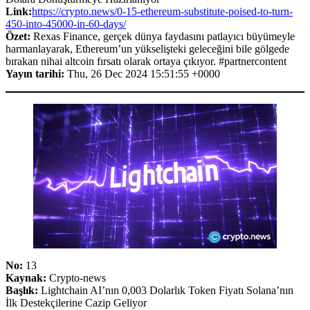
Link:
https://crypto.news/0-15-ethereum-substitute-poised-to-turn-
450-into-45000-in-60-days/
Özet:
Rexas Finance, gerçek dünya faydasını patlayıcı büyümeyle
harmanlayarak, Ethereum’un yükselişteki geleceğini bile gölgede
bırakan nihai altcoin fırsatı olarak ortaya çıkıyor. #partnercontent
Yayın tarihi:
Thu, 26 Dec 2024 15:51:55 +0000
No:
13
Kaynak:
Crypto-news
Başlık:
Lightchain AI’nın 0,003 Dolarlık Token Fiyatı Solana’nın
İlk Destekçilerine Cazip Geliyor