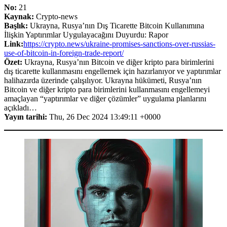
No:
21
Kaynak:
Crypto-news
Başlık:
Ukrayna, Rusya’nın Dış Ticarette Bitcoin Kullanımına
İlişkin Yaptırımlar Uygulayacağını Duyurdu: Rapor
Link:
https://crypto.news/ukraine-promises-sanctions-over-russias-
use-of-bitcoin-in-foreign-trade-report/
Özet:
Ukrayna, Rusya’nın Bitcoin ve diğer kripto para birimlerini
dış ticarette kullanmasını engellemek için hazırlanıyor ve yaptırımlar
halihazırda üzerinde çalışılıyor. Ukrayna hükümeti, Rusya’nın
Bitcoin ve diğer kripto para birimlerini kullanmasını engellemeyi
amaçlayan “yaptırımlar ve diğer çözümler” uygulama planlarını
açıkladı…
Yayın tarihi:
Thu, 26 Dec 2024 13:49:11 +0000