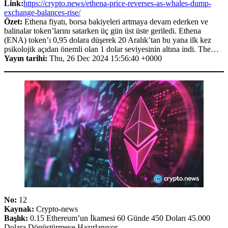
Link:
https://crypto.news/ethena-price-reverses-as-whales-dump-
exchange-balances-rise/
Özet:
Ethena fiyatı, borsa bakiyeleri artmaya devam ederken ve
balinalar token’larını satarken üç gün üst üste geriledi. Ethena
(ENA) token’ı 0,95 dolara düşerek 20 Aralık’tan bu yana ilk kez
psikolojik açıdan önemli olan 1 dolar seviyesinin altına indi. The…
Yayın tarihi:
Thu, 26 Dec 2024 15:56:40 +0000
No:
12
Kaynak:
Crypto-news
Başlık:
0.15 Ethereum’un İkamesi 60 Günde 450 Doları 45.000
Dolara Dönüştürmeye Hazırlanıyor