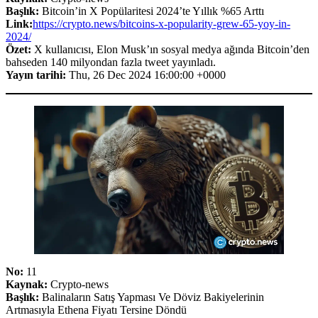
Başlık:
Bitcoin’in X Popülaritesi 2024’te Yıllık %65 Arttı
Link:
https://crypto.news/bitcoins-x-popularity-grew-65-yoy-in-
2024/
Özet:
X kullanıcısı, Elon Musk’ın sosyal medya ağında Bitcoin’den
bahseden 140 milyondan fazla tweet yayınladı.
Yayın tarihi:
Thu, 26 Dec 2024 16:00:00 +0000
No:
11
Kaynak:
Crypto-news
Başlık:
Balinaların Satış Yapması Ve Döviz Bakiyelerinin
Artmasıyla Ethena Fiyatı Tersine Döndü