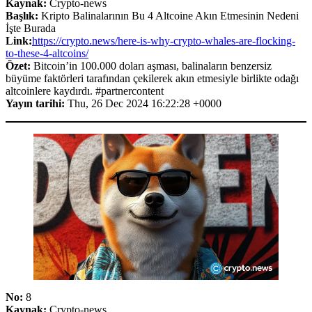
Kaynak:
Crypto-news
Başlık:
Kripto Balinalarının Bu 4 Altcoine Akın Etmesinin Nedeni
İşte Burada
Link:
https://crypto.news/here-is-why-crypto-whales-are-flocking-
to-these-4-altcoins/
Özet:
Bitcoin’in 100.000 doları aşması, balinaların benzersiz
büyüme faktörleri tarafından çekilerek akın etmesiyle birlikte odağı
altcoinlere kaydırdı. #partnercontent
Yayın tarihi:
Thu, 26 Dec 2024 16:22:28 +0000
No:
8
Kaynak:
Crypto-news