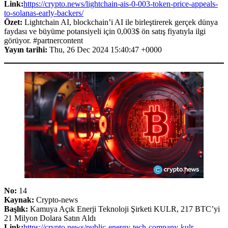
Link:
https://crypto.news/lightchain-ais-0-003-token-price-appeals-
to-solanas-early-backers/
Özet:
Lightchain AI, blockchain’i AI ile birleştirerek gerçek dünya
faydası ve büyüme potansiyeli için 0,003$ ön satış fiyatıyla ilgi
görüyor. #partnercontent
Yayın tarihi:
Thu, 26 Dec 2024 15:40:47 +0000
No:
14
Kaynak:
Crypto-news
Başlık:
Kamuya Açık Enerji Teknoloji Şirketi KULR, 217 BTC’yi
21 Milyon Dolara Satın Aldı
Link:
https://crypto.news/public-energy-tech-company-kulr-