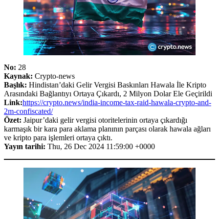
No:
28
Kaynak:
Crypto-news
Başlık:
Hindistan’daki Gelir Vergisi Baskınları Hawala İle Kripto
Arasındaki Bağlantıyı Ortaya Çıkardı, 2 Milyon Dolar Ele Geçirildi
Link:
https://crypto.news/india-income-tax-raid-hawala-crypto-and-
2m-confiscated/
Özet:
Jaipur’daki gelir vergisi otoritelerinin ortaya çıkardığı
karmaşık bir kara para aklama planının parçası olarak hawala ağları
ve kripto para işlemleri ortaya çıktı.
Yayın tarihi:
Thu, 26 Dec 2024 11:59:00 +0000