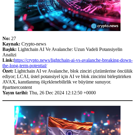
No:
27
Kaynak:
Crypto-news
Başlık:
Lightchain AI Ve Avalanche: Uzun Vadeli Potansiyelin
Analizi
Link:
https://crypto.news/lightchain-ai-vs-avalanche-breaking-down-
the-long-term-potential/
Özet:
Lightchain AI ve Avalanche, blok zinciri çözümlerine öncülük
ediyor; LCAI, üstel potansiyel için AI ve blok zincirini birleştirirken
AVAX, kanıtlanmış ölçeklenebilirlik ve büyüme sunuyor.
#partnercontent
Yayın tarihi:
Thu, 26 Dec 2024 12:12:50 +0000