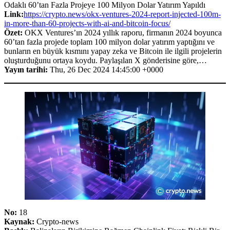
Odaklı 60’tan Fazla Projeye 100 Milyon Dolar Yatırım Yapıldı
Link:
https://crypto.news/okx-ventures-2024-report-injected-100m-
in-more-than-60-projects-with-ai-and-bitcoin-focus/
Özet:
OKX Ventures’ın 2024 yıllık raporu, firmanın 2024 boyunca
60’tan fazla projede toplam 100 milyon dolar yatırım yaptığını ve
bunların en büyük kısmını yapay zeka ve Bitcoin ile ilgili projelerin
oluşturduğunu ortaya koydu. Paylaşılan X gönderisine göre,…
Yayın tarihi:
Thu, 26 Dec 2024 14:45:00 +0000
No:
18
Kaynak:
Crypto-news