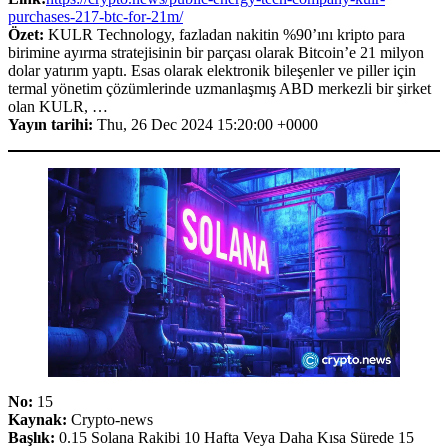
purchases-217-btc-for-21m/
Özet:
KULR Technology, fazladan nakitin %90’ını kripto para
birimine ayırma stratejisinin bir parçası olarak Bitcoin’e 21 milyon
dolar yatırım yaptı. Esas olarak elektronik bileşenler ve piller için
termal yönetim çözümlerinde uzmanlaşmış ABD merkezli bir şirket
olan KULR, …
Yayın tarihi:
Thu, 26 Dec 2024 15:20:00 +0000
No:
15
Kaynak:
Crypto-news
Başlık:
0.15 Solana Rakibi 10 Hafta Veya Daha Kısa Sürede 15