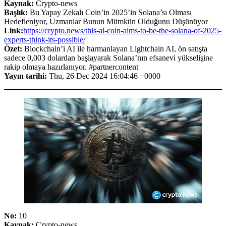
Kaynak:
Crypto-news
Başlık:
Bu Yapay Zekalı Coin’in 2025’in Solana’sı Olması
Hedefleniyor, Uzmanlar Bunun Mümkün Olduğunu Düşünüyor
Link:
https://crypto.news/this-ai-coin-aims-to-be-the-solana-of-2025-
experts-think-its-possible/
Özet:
Blockchain’i AI ile harmanlayan Lightchain AI, ön satışta
sadece 0,003 dolardan başlayarak Solana’nın efsanevi yükselişine
rakip olmaya hazırlanıyor. #partnercontent
Yayın tarihi:
Thu, 26 Dec 2024 16:04:46 +0000
No:
10
Kaynak:
Crypto-news