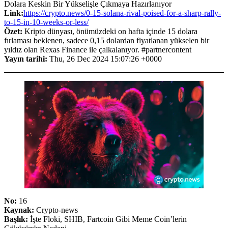
Dolara Keskin Bir Yükselişle Çıkmaya Hazırlanıyor
Link:
https://crypto.news/0-15-solana-rival-poised-for-a-sharp-rally-
to-15-in-10-weeks-or-less/
Özet:
Kripto dünyası, önümüzdeki on hafta içinde 15 dolara
fırlaması beklenen, sadece 0,15 dolardan fiyatlanan yükselen bir
yıldız olan Rexas Finance ile çalkalanıyor. #partnercontent
Yayın tarihi:
Thu, 26 Dec 2024 15:07:26 +0000
No:
16
Kaynak:
Crypto-news
Başlık:
İşte Floki, SHIB, Fartcoin Gibi Meme Coin’lerin