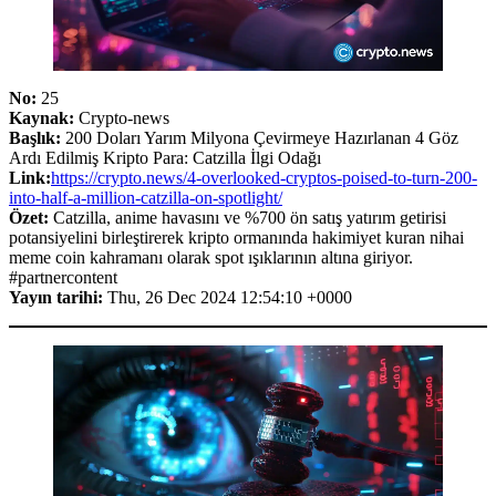
No:
25
Kaynak:
Crypto-news
Başlık:
200 Doları Yarım Milyona Çevirmeye Hazırlanan 4 Göz
Ardı Edilmiş Kripto Para: Catzilla İlgi Odağı
Link:
https://crypto.news/4-overlooked-cryptos-poised-to-turn-200-
into-half-a-million-catzilla-on-spotlight/
Özet:
Catzilla, anime havasını ve %700 ön satış yatırım getirisi
potansiyelini birleştirerek kripto ormanında hakimiyet kuran nihai
meme coin kahramanı olarak spot ışıklarının altına giriyor.
#partnercontent
Yayın tarihi:
Thu, 26 Dec 2024 12:54:10 +0000