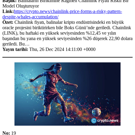
Başlık:
Balinaların Birikimine Rağmen Chainlink Fiyatı Riskli Bir
Model Oluşturuyor
Link:
https://crypto.news/chainlink-price-forms-a-risky-pattern-
despite-whales-accumulation/
Özet:
Chainlink fiyatı, balinalar kripto endüstrisindeki en büyük
oracle projesini biriktirirken bile Boks Günü’nde geriledi. Chainlink
(LINK), bu haftaki en yüksek seviyesinden %12,45 ve yılın
başından bu yana en yüksek seviyesinden %26 düşerek 22,90 dolara
geriledi. Bu…
Yayın tarihi:
Thu, 26 Dec 2024 14:11:00 +0000
No:
19