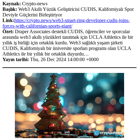
Kaynak:
Crypto-news
Başlık:
Web3 Akıllı Yüzük Geliştiricisi CUDIS, Kaliforniyalı Spor
Deviyle Güçlerini Birleştiriyor
Link:
https://crypto.news/web3-smart-ring-developer-cudis-joins-
forces-with-californian-sports-giant/
Özet:
Draper Associates destekli CUDIS, öğrenciler ve sporcular
arasında web3 akıllı yüzükleri tanıtmak için UCLA Athletics ile bir
yıllık iş birliği için ortaklık kurdu. Web3 sağlıklı yaşam şirketi
CUDIS, Kaliforniyalı bir üniversite sporları programı olan UCLA
Athletics ile bir yıllık bir ortaklık duyurdu…
Yayın tarihi:
Thu, 26 Dec 2024 14:00:00 +0000