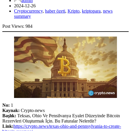
admin
2024-12-26
Cryptocurrency
,
haber özeti
,
Kripto
,
kriptopara
,
news
summary
Post Views:
984
No:
1
Kaynak:
Crypto-news
Başlık:
Teksas, Ohio Ve Pensilvanya Eyalet Düzeyinde Bitcoin
Rezervleri Oluşturmak İçin. Bu Faturalar Nelerdir?
Link:
https://crypto.news/texas-ohio-and-pennsylvania-to-create-