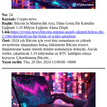
No:
24
Kaynak:
Crypto-news
Başlık:
Bitcoin’in Madencilik Arzı, Daha Geniş Bir Kabulün
Eşiğinde 1,19 Milyon Eşiğinin Altına Düştü
Link:
https://crypto.news/bitcoins-mining-supply-slipped-below-the-
1-19m-threshold-on-the-brink-of-wider-adoption/
Özet:
2024 yılı Bitcoin için yeni tüm zamanların en yüksek
seviyelerine ulaşmaktan birkaç hükümetin Bitcoin rezervi
düşünmesine kadar önemli dönüm noktalarıyla doluydu. Ancak
veriler, çıkarılacak 1,19 milyondan az BTC kaldığını ortaya
koyuyor. Çıkarılmamış Bitcoin…
Yayın tarihi:
Thu, 26 Dec 2024 13:00:00 +0000