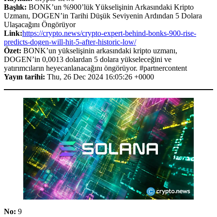
Başlık:
BONK’un %900’lük Yükselişinin Arkasındaki Kripto
Uzmanı, DOGEN’in Tarihi Düşük Seviyenin Ardından 5 Dolara
Ulaşacağını Öngörüyor
Link:
https://crypto.news/crypto-expert-behind-bonks-900-rise-
predicts-dogen-will-hit-5-after-historic-low/
Özet:
BONK’un yükselişinin arkasındaki kripto uzmanı,
DOGEN’in 0,0013 dolardan 5 dolara yükseleceğini ve
yatırımcıların heyecanlanacağını öngörüyor. #partnercontent
Yayın tarihi:
Thu, 26 Dec 2024 16:05:26 +0000
No:
9