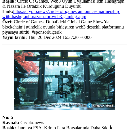
Başlık:
Circle Of Games, Web3 Oyun Uygulaması İçin Hashgraph
& Nazara İle Ortaklık Kurduğunu Duyurdu
Link:
https://crypto.news/circle-of-games-announces-partnership-
with-hashgraph-nazara-for-web3-gaming-app/
Özet:
Circle of Games, Dubai’deki Global Game Show’da
blockchain’i gündelik oyunla birleştiren web3 destekli platformunu
piyasaya sürdü. #sponsorluiçerik
Yayın tarihi:
Thu, 26 Dec 2024 16:37:20 +0000
No:
6
Kaynak:
Crypto-news
Başlık:
Japonya FSA, Kripto Para Borsalarında Daha Sıkı İç