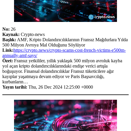
No:
26
Kaynak:
Crypto-news
Başlık:
AMF, Kripto Dolandırıcılıklarının Fransız Mağdurlara Yılda
500 Milyon Avroya Mal Olduğunu Söylüyor
Link:
https://crypto.news/crypto-scams-cost-french-victims-e500m-
annually-amf-says/
Özet:
Fransız yetkililer, yıllık yaklaşık 500 milyon avroluk kayba
yol açan kripto dolandırıcılıklarındaki endişe verici artışla
boğuşuyor. Finansal dolandırıcılıklar Fransız tüketicilere ağır
kayıplar yaşatmaya devam ediyor ve Paris Başsavcılığı,
kurbanların…
Yayın tarihi:
Thu, 26 Dec 2024 12:25:00 +0000