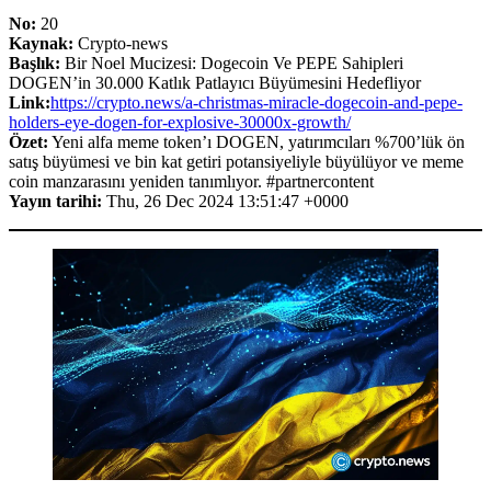
No:
20
Kaynak:
Crypto-news
Başlık:
Bir Noel Mucizesi: Dogecoin Ve PEPE Sahipleri
DOGEN’in 30.000 Katlık Patlayıcı Büyümesini Hedefliyor
Link:
https://crypto.news/a-christmas-miracle-dogecoin-and-pepe-
holders-eye-dogen-for-explosive-30000x-growth/
Özet:
Yeni alfa meme token’ı DOGEN, yatırımcıları %700’lük ön
satış büyümesi ve bin kat getiri potansiyeliyle büyülüyor ve meme
coin manzarasını yeniden tanımlıyor. #partnercontent
Yayın tarihi:
Thu, 26 Dec 2024 13:51:47 +0000