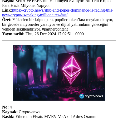
Başlık:
SHIB Ve PEPE’nin Hakimiyeti Azalıyor: Bu Yeni Kripto
Para Hızla Milyoner Yapıyor
Link:
https://crypto.news/shib-and-pepes-dominance-is-fading-this-
new-crypto-is-making-millionaires-fast/
Özet:
Yükselen bir kripto para, popüler token’lara meydan okuyor,
bir gecede milyonerler yaratıyor ve dijital yatırımların geleceğini
yeniden şekillendiriyor. #partnercontent
Yayın tarihi:
Thu, 26 Dec 2024 17:02:51 +0000
No:
4
Kaynak:
Crypto-news
Başlık:
Ethereum Fiyatı, MVRV Ve Aktif Adres Oranının