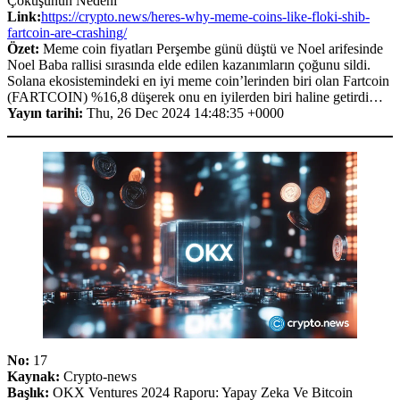
Çöküşünün Nedeni
Link:
https://crypto.news/heres-why-meme-coins-like-floki-shib-
fartcoin-are-crashing/
Özet:
Meme coin fiyatları Perşembe günü düştü ve Noel arifesinde
Noel Baba rallisi sırasında elde edilen kazanımların çoğunu sildi.
Solana ekosistemindeki en iyi meme coin’lerinden biri olan Fartcoin
(FARTCOIN) %16,8 düşerek onu en iyilerden biri haline getirdi…
Yayın tarihi:
Thu, 26 Dec 2024 14:48:35 +0000
No:
17
Kaynak:
Crypto-news
Başlık:
OKX Ventures 2024 Raporu: Yapay Zeka Ve Bitcoin