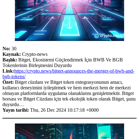
No:
30
Kaynak:
Crypto-news
Başlık:
Bitget, Ekosistemi Güçlendirmek İçin BWB Ve BGB
Tokenlerinin Birleşmesini Duyurdu
Link:
https://crypto.news/bitget-announces-the-merger-of-bwb-and-
bgb-tokens/
Özet:
Bitget cüzdanı ve Bitget token entegrasyonunun amacı,
kullanıcı deneyimini iyileştirmek ve hem merkezi hem de merkezi
olmayan platformlarda uygulama olanaklarını genişletmektir. Bitget
borsası ve Bitget Cüzdanı için tek ekolojik token olarak Bitget, şunu
duyurdu…
Yayın tarihi:
Thu, 26 Dec 2024 10:17:18 +0000