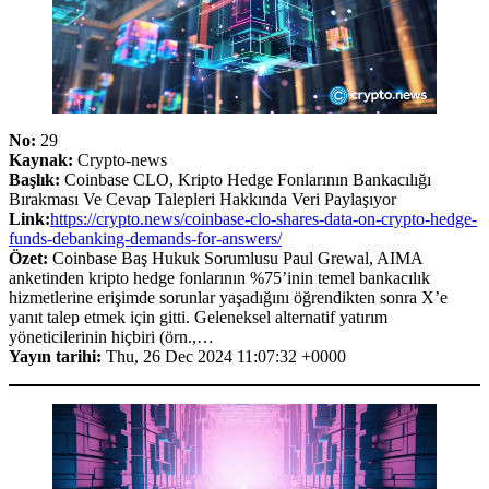
No:
29
Kaynak:
Crypto-news
Başlık:
Coinbase CLO, Kripto Hedge Fonlarının Bankacılığı
Bırakması Ve Cevap Talepleri Hakkında Veri Paylaşıyor
Link:
https://crypto.news/coinbase-clo-shares-data-on-crypto-hedge-
funds-debanking-demands-for-answers/
Özet:
Coinbase Baş Hukuk Sorumlusu Paul Grewal, AIMA
anketinden kripto hedge fonlarının %75’inin temel bankacılık
hizmetlerine erişimde sorunlar yaşadığını öğrendikten sonra X’e
yanıt talep etmek için gitti. Geleneksel alternatif yatırım
yöneticilerinin hiçbiri (örn.,…
Yayın tarihi:
Thu, 26 Dec 2024 11:07:32 +0000