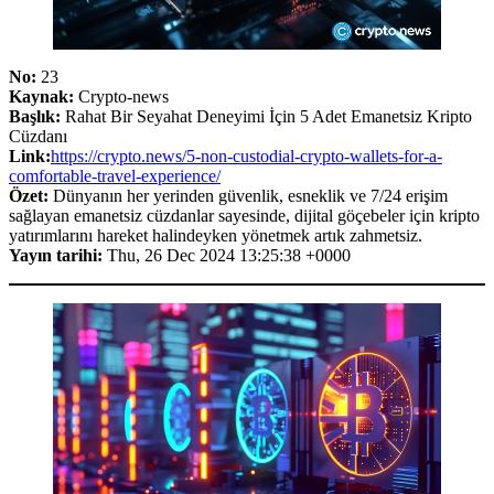
No:
23
Kaynak:
Crypto-news
Başlık:
Rahat Bir Seyahat Deneyimi İçin 5 Adet Emanetsiz Kripto
Cüzdanı
Link:
https://crypto.news/5-non-custodial-crypto-wallets-for-a-
comfortable-travel-experience/
Özet:
Dünyanın her yerinden güvenlik, esneklik ve 7/24 erişim
sağlayan emanetsiz cüzdanlar sayesinde, dijital göçebeler için kripto
yatırımlarını hareket halindeyken yönetmek artık zahmetsiz.
Yayın tarihi:
Thu, 26 Dec 2024 13:25:38 +0000