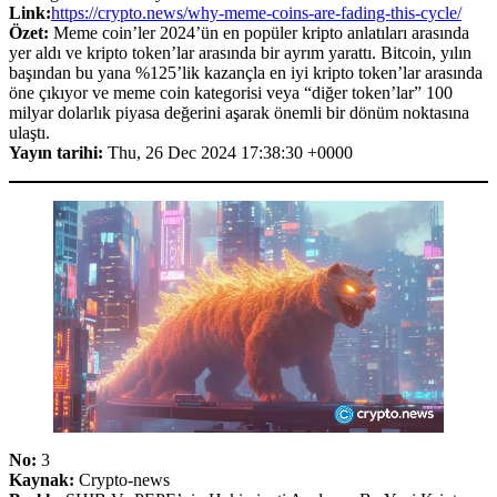
Link:
https://crypto.news/why-meme-coins-are-fading-this-cycle/
Özet:
Meme coin’ler 2024’ün en popüler kripto anlatıları arasında
yer aldı ve kripto token’lar arasında bir ayrım yarattı. Bitcoin, yılın
başından bu yana %125’lik kazançla en iyi kripto token’lar arasında
öne çıkıyor ve meme coin kategorisi veya “diğer token’lar” 100
milyar dolarlık piyasa değerini aşarak önemli bir dönüm noktasına
ulaştı.
Yayın tarihi:
Thu, 26 Dec 2024 17:38:30 +0000
No:
3
Kaynak:
Crypto-news