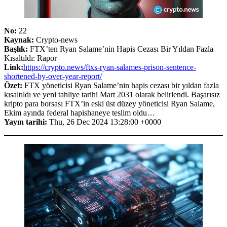
No:
22
Kaynak:
Crypto-news
Başlık:
FTX’ten Ryan Salame’nin Hapis Cezası Bir Yıldan Fazla
Kısaltıldı: Rapor
Link:
https://crypto.news/ftxs-ryan-salames-prison-sentence-
shortened-by-over-year-report/
Özet:
FTX yöneticisi Ryan Salame’nin hapis cezası bir yıldan fazla
kısaltıldı ve yeni tahliye tarihi Mart 2031 olarak belirlendi. Başarısız
kripto para borsası FTX’in eski üst düzey yöneticisi Ryan Salame,
Ekim ayında federal hapishaneye teslim oldu…
Yayın tarihi:
Thu, 26 Dec 2024 13:28:00 +0000