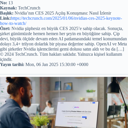
No:
13
Kaynak:
TechCrunch
Başlık:
Nvidia’nın CES 2025 Açılış Konuşması: Nasıl İzlenir
Link:
https://techcrunch.com/2025/01/06/nvidias-ces-2025-keynote-
how-to-watch/
Özet:
Nvidia şüphesiz en büyük CES 2025’e sahip olacak. Sonuçta,
şirket günümüzde hemen hemen her şeyin en büyüğüne sahip. Çip
devi, büyük ölçüde devam eden AI patlamasındaki temel konumundan
dolayı 3,4+ trilyon dolarlık bir piyasa değerine sahip. OpenAI ve Meta
gibi şirketler Nvidia işlemcilerini gemi dolusu satın aldı ve bu da […]
© 2024 TechCrunch. Tüm hakları saklıdır. Yalnızca kişisel kullanım
içindir.
Yayın tarihi:
Mon, 06 Jan 2025 15:30:00 +0000