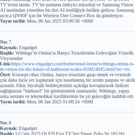
TV’lerini tanıttı. TV’ler parlama önleyici teknoloji ve Samsung Vision
AI tarafından yönetilen bir dizi AI özelliğiyle birlikte geliyor. Samsung
ayrıca QN90F için bir Wireless One Connect Box da gönderiyor.
Yayın tarihi:
Mon, 06 Jan 2025 03:00:58 +0000
No:
7
Kaynak:
Engadget
Başlık:
Withings’in Omina’sı Banyo Terazilerinin Geleceğine Yönelik
Vizyonudur
Link:
https://www.engadget.com/home/smart-home/withings-omina-is-
its-vision-for-the-future-of-bathroom-scales-010024945.html?src=rss
Özet:
Konsept cihaz Omina, banyo terazisini gasp etmek ve evinizde
çok daha fazla yer kaplamak için tasarlanmış bir zemin paspası ve akıllı
aynadır. Fikir, biyolojik belirteçlerinizi açıklığa kavuşturarak fiziksel
sağlığınızın “bütünsel” bir görünümünü sunmasıdır. Withings, yapay
zeka asistanı ve telemedikal özelliklerinin bu yıl geleceğini taahhüt etti.
Yayın tarihi:
Mon, 06 Jan 2025 01:00:24 +0000
No:
8
Kaynak:
Engadget
Başlık:
LG’nin 2025 OLED Evo TV’leri Yapay Zeka Ve 165 Hz