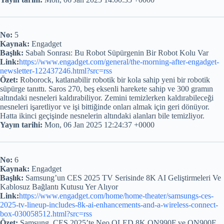
No:
5
Kaynak:
Engadget
Başlık:
Sabah Sonrası: Bu Robot Süpürgenin Bir Robot Kolu Var
Link:
https://www.engadget.com/general/the-morning-after-engadget-
newsletter-122437246.html?src=rss
Özet:
Roborock, katlanabilir robotik bir kola sahip yeni bir robotik
süpürge tanıttı. Saros 270, beş eksenli harekete sahip ve 300 gramın
altındaki nesneleri kaldırabiliyor. Zemini temizlerken kaldırabileceği
nesneleri işaretliyor ve işi bittiğinde onları almak için geri dönüyor.
Hatta ikinci geçişinde nesnelerin altındaki alanları bile temizliyor.
Yayın tarihi:
Mon, 06 Jan 2025 12:24:37 +0000
No:
6
Kaynak:
Engadget
Başlık:
Samsung’un CES 2025 TV Serisinde 8K AI Geliştirmeleri Ve
Kablosuz Bağlantı Kutusu Yer Alıyor
Link:
https://www.engadget.com/home/home-theater/samsungs-ces-
2025-tv-lineup-includes-8k-ai-enhancements-and-a-wireless-connect-
box-030058512.html?src=rss
Özet:
Samsung, CES 2025’te Neo QLED 8K QN990F ve QN900F