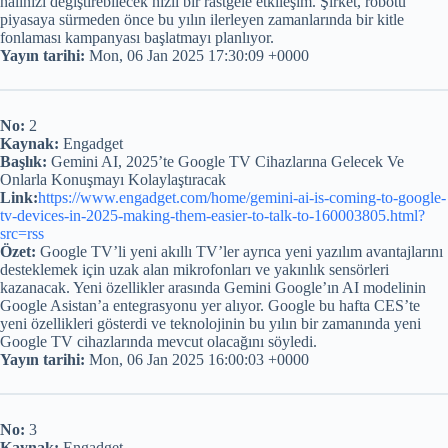
halinizi değiştirebilecek hızlı bir rastgele etkileşim. Şirket, robotu
piyasaya sürmeden önce bu yılın ilerleyen zamanlarında bir kitle
fonlaması kampanyası başlatmayı planlıyor.
Yayın tarihi:
Mon, 06 Jan 2025 17:30:09 +0000
No:
2
Kaynak:
Engadget
Başlık:
Gemini AI, 2025’te Google TV Cihazlarına Gelecek Ve
Onlarla Konuşmayı Kolaylaştıracak
Link:
https://www.engadget.com/home/gemini-ai-is-coming-to-google-
tv-devices-in-2025-making-them-easier-to-talk-to-160003805.html?
src=rss
Özet:
Google TV’li yeni akıllı TV’ler ayrıca yeni yazılım avantajlarını
desteklemek için uzak alan mikrofonları ve yakınlık sensörleri
kazanacak. Yeni özellikler arasında Gemini Google’ın AI modelinin
Google Asistan’a entegrasyonu yer alıyor. Google bu hafta CES’te
yeni özellikleri gösterdi ve teknolojinin bu yılın bir zamanında yeni
Google TV cihazlarında mevcut olacağını söyledi.
Yayın tarihi:
Mon, 06 Jan 2025 16:00:03 +0000
No:
3
Kaynak:
Engadget