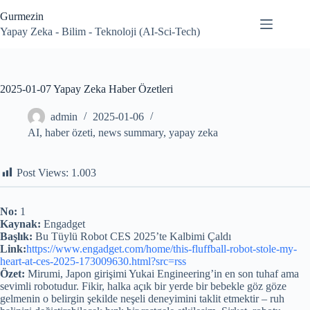
Skip
Gurmezin
to
content
Yapay Zeka - Bilim - Teknoloji (AI-Sci-Tech)
2025-01-07 Yapay Zeka Haber Özetleri
admin
2025-01-06
AI
,
haber özeti
,
news summary
,
yapay zeka
Post Views:
1.003
No:
1
Kaynak:
Engadget
Başlık:
Bu Tüylü Robot CES 2025’te Kalbimi Çaldı
Link:
https://www.engadget.com/home/this-fluffball-robot-stole-my-
heart-at-ces-2025-173009630.html?src=rss
Özet:
Mirumi, Japon girişimi Yukai Engineering’in en son tuhaf ama
sevimli robotudur. Fikir, halka açık bir yerde bir bebekle göz göze
gelmenin o belirgin şekilde neşeli deneyimini taklit etmektir – ruh