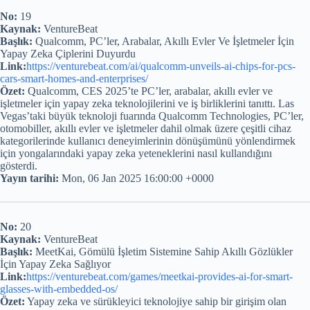
No:
19
Kaynak:
VentureBeat
Başlık:
Qualcomm, PC’ler, Arabalar, Akıllı Evler Ve İşletmeler İçin
Yapay Zeka Çiplerini Duyurdu
Link:
https://venturebeat.com/ai/qualcomm-unveils-ai-chips-for-pcs-
cars-smart-homes-and-enterprises/
Özet:
Qualcomm, CES 2025’te PC’ler, arabalar, akıllı evler ve
işletmeler için yapay zeka teknolojilerini ve iş birliklerini tanıttı. Las
Vegas’taki büyük teknoloji fuarında Qualcomm Technologies, PC’ler,
otomobiller, akıllı evler ve işletmeler dahil olmak üzere çeşitli cihaz
kategorilerinde kullanıcı deneyimlerinin dönüşümünü yönlendirmek
için yongalarındaki yapay zeka yeteneklerini nasıl kullandığını
gösterdi.
Yayın tarihi:
Mon, 06 Jan 2025 16:00:00 +0000
No:
20
Kaynak:
VentureBeat
Başlık:
MeetKai, Gömülü İşletim Sistemine Sahip Akıllı Gözlükler
İçin Yapay Zeka Sağlıyor
Link:
https://venturebeat.com/games/meetkai-provides-ai-for-smart-
glasses-with-embedded-os/
Özet:
Yapay zeka ve sürükleyici teknolojiye sahip bir girişim olan