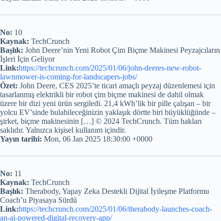
No:
10
Kaynak:
TechCrunch
Başlık:
John Deere’nin Yeni Robot Çim Biçme Makinesi Peyzajcıların
İşleri İçin Geliyor
Link:
https://techcrunch.com/2025/01/06/john-deeres-new-robot-
lawnmower-is-coming-for-landscapers-jobs/
Özet:
John Deere, CES 2025’te ticari amaçlı peyzaj düzenlemesi için
tasarlanmış elektrikli bir robot çim biçme makinesi de dahil olmak
üzere bir dizi yeni ürün sergiledi. 21,4 kWh’lik bir pille çalışan – bir
yolcu EV’sinde bulabileceğinizin yaklaşık dörtte biri büyüklüğünde –
şirket, biçme makinesinin […] © 2024 TechCrunch. Tüm hakları
saklıdır. Yalnızca kişisel kullanım içindir.
Yayın tarihi:
Mon, 06 Jan 2025 18:30:00 +0000
No:
11
Kaynak:
TechCrunch
Başlık:
Therabody, Yapay Zeka Destekli Dijital İyileşme Platformu
Coach’u Piyasaya Sürdü
Link:
https://techcrunch.com/2025/01/06/therabody-launches-coach-
an-ai-powered-digital-recovery-app/