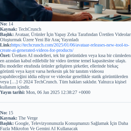
No:
14
Kaynak:
TechCrunch
Başlık:
Avataar, Ürünler İçin Yapay Zeka Tarafından Üretilen Videolar
Oluşturmak Üzere Yeni Bir Araç Yayınladı
Link:
https://techcrunch.com/2025/01/06/avataar-releases-new-tool-to-
create-ai-generated-videos-for-products/
Özet:
Üretken AI modelleri, tek bir görüntüden veya kısa bir cümleden
en azından kabul edilebilir bir video üretme temel kapasitesine ulaştı.
Bu modeller etrafında ürünler geliştiren şirketler, ellerinde birkaç
görüntü veya kayıt varsa herkesin şık bir tanıtım videosu
yapabileceğini iddia ediyor ve videolar genellikle statik görüntülerden
veya […] © 2024 TechCrunch. Tüm hakları saklıdır. Yalnızca kişisel
kullanım içindir.
Yayın tarihi:
Mon, 06 Jan 2025 12:38:27 +0000
No:
15
Kaynak:
The Verge
Başlık:
Google, Televizyonunuzla Konuşmanızı Sağlamak İçin Daha
Fazla Mikrofon Ve Gemini AI Kullanacak