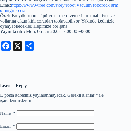
Link:
https://www.wired.com/story/robot-vacuum-roborock-arm-
omnigrip-ces/
Özet:
Bu yılki robot süpürgeler merdivenleri tırmanabiliyor ve
yollarına çıkan kirli çorapları toplayabiliyor. Yakında kedinizle
oynayabilecekler. Hepimize bol şans.
Yayın tarihi:
Mon, 06 Jan 2025 17:00:00 +0000
Fa
X
S
ce
ha
bo
re
ok
Leave a Reply
E-posta adresiniz yayınlanmayacak.
Gerekli alanlar
*
ile
işaretlenmişlerdir
Name
*
Email
*