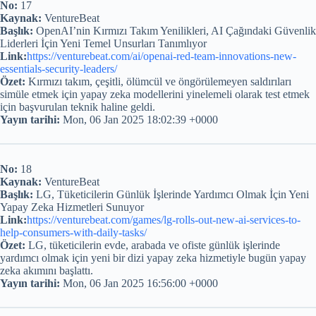
No:
17
Kaynak:
VentureBeat
Başlık:
OpenAI’nin Kırmızı Takım Yenilikleri, AI Çağındaki Güvenlik
Liderleri İçin Yeni Temel Unsurları Tanımlıyor
Link:
https://venturebeat.com/ai/openai-red-team-innovations-new-
essentials-security-leaders/
Özet:
Kırmızı takım, çeşitli, ölümcül ve öngörülemeyen saldırıları
simüle etmek için yapay zeka modellerini yinelemeli olarak test etmek
için başvurulan teknik haline geldi.
Yayın tarihi:
Mon, 06 Jan 2025 18:02:39 +0000
No:
18
Kaynak:
VentureBeat
Başlık:
LG, Tüketicilerin Günlük İşlerinde Yardımcı Olmak İçin Yeni
Yapay Zeka Hizmetleri Sunuyor
Link:
https://venturebeat.com/games/lg-rolls-out-new-ai-services-to-
help-consumers-with-daily-tasks/
Özet:
LG, tüketicilerin evde, arabada ve ofiste günlük işlerinde
yardımcı olmak için yeni bir dizi yapay zeka hizmetiyle bugün yapay
zeka akımını başlattı.
Yayın tarihi:
Mon, 06 Jan 2025 16:56:00 +0000