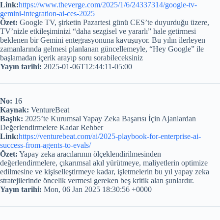
Link:
https://www.theverge.com/2025/1/6/24337314/google-tv-
gemini-integration-ai-ces-2025
Özet:
Google TV, şirketin Pazartesi günü CES’te duyurduğu üzere,
TV’nizle etkileşiminizi “daha sezgisel ve yararlı” hale getirmesi
beklenen bir Gemini entegrasyonuna kavuşuyor. Bu yılın ilerleyen
zamanlarında gelmesi planlanan güncellemeyle, “Hey Google” ile
başlamadan içerik arayıp soru sorabileceksiniz
Yayın tarihi:
2025-01-06T12:44:11-05:00
No:
16
Kaynak:
VentureBeat
Başlık:
2025’te Kurumsal Yapay Zeka Başarısı İçin Ajanlardan
Değerlendirmelere Kadar Rehber
Link:
https://venturebeat.com/ai/2025-playbook-for-enterprise-ai-
success-from-agents-to-evals/
Özet:
Yapay zeka aracılarının ölçeklendirilmesinden
değerlendirmelere, çıkarımsal akıl yürütmeye, maliyetlerin optimize
edilmesine ve kişiselleştirmeye kadar, işletmelerin bu yıl yapay zeka
stratejilerinde öncelik vermesi gereken beş kritik alan şunlardır.
Yayın tarihi:
Mon, 06 Jan 2025 18:30:56 +0000