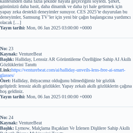
kalitesinden daha fazla şekilde hayata geçeceğini söyledi. Şirket,
gününüzü daha basit, daha dinamik ve daha iyi hale getirmek için
yapay zeka destekli deneyimler sunuyor. CES 2025’te duyurulan bu
deneyimler, Samsung TV’ler için yeni bir çağın başlangıcına yardımcı
olacak […]
Yayın tarihi:
Mon, 06 Jan 2025 03:00:00 +0000
No:
23
Kaynak:
VentureBeat
Başlık:
Halliday, Lenssiz AR Görüntüleme Özelliğine Sahip AI Akıllı
Gözlüklerini Tanıttı
Link:
https://venturebeat.com/ai/halliday-unveils-lens-free-ai-smart-
glasses/
Özet:
Halliday, ihtiyacımız olduğunu bilmediğimiz bir gözlük
geliştirdi: lenssiz akıllı gözlükler. Yapay zekalı akıllı gözlüklerin çağına
hoş geldiniz.
Yayın tarihi:
Mon, 06 Jan 2025 01:00:00 +0000
No:
24
Kaynak:
VentureBeat
Başlık:
Lymow, Malçlama Bıçakları Ve İzlenen Dişlilere Sahip Akıllı