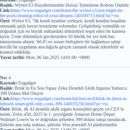
Başlık:
Wybot S3 Hayallerinizdeki Havuz Temizleme Robotu Olabilir
Link:
https://www.engadget.com/home/the-wybot-s3-just-might-be-
the-pool-cleaning-robot-of-your-dreams-140100715.html?src=rss
Özet:
Wybot S3, “ilk kendi kendine yerleşen, kendi kendini boşaltan
otomatik şarjlı havuz temizleme robotudur. Geliştirilmiş verimlilik ve
doğruluk için en büyük miktardaki döküntüyü tespit eden bir kamera
içerir. Ünite döküntüyü gövdesinden 10 litrelik bir yer üstü baz
istasyonuna aktarır. Wi-Fi ve sonarı birleştiren bir bağlantıya sahip
tescilli bir uygulama aracılığıyla gerçek zamanlı olarak izlenebilir ve
kontrol edilebilir.
Yayın tarihi:
Mon, 06 Jan 2025 14:01:00 +0000
No:
4
Kaynak:
Engadget
Başlık:
Brisk’in En Son Yapay Zeka Destekli Akıllı Izgarası Yalnızca
399 Dolara Mal Oluyor
Link:
https://www.engadget.com/home/kitchen-tech/brisk-its-latest-ai-
infused-smart-grill-only-costs-399-140035250.html?src=rss
Özet:
Brisk, ilk AI destekli akıllı ızgara konseptini geçen yıl CES’te
tanıttı. Zelos 450, 2025’in 1. çeyreğinde Amazon Home Depot
Walmart Lowes’ta ve doğrudan şirketten 399 dolara satışa sunulacak.
Şirketin ana satış noktası, şirketin Vera jeneratif AI platformudur.
Yayın tarihi:
Mon, 06 Jan 2025 14:00:35 +0000