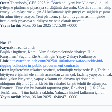
Özet:
Therabody, CES 2025’te Coach adlı yeni bir AI destekli dijital
iyileşme platformu piyasaya sürdüğünü duyurdu. Coach, rutinleri takip
etmeyi kolaylaştırmak için AI kullanarak iyileşmeyi ve sağlıklı yaşamı
bir adım öteye taşıyor. Yeni platform, şirketin uygulamasının içinde
beta olarak piyasaya sürülüyor ve beta olarak mevcut.
Yayın tarihi:
Mon, 06 Jan 2025 17:15:00 +0000
No:
12
Kaynak:
TechCrunch
Başlık:
İngiltere, Kamu Alım Sözleşmelerinde ‘ihaleye Hile
Karıştırma’ Suçunu Ele Almak İçin Yapay Zekayı Kullanıyor
Link:
https://techcrunch.com/2025/01/06/uk-uses-ai-to-tackle-bid-
rigging-collusion-in-public-procurement-contracts/
Özet:
İngiltere’nin rekabet otoritesi, teknolojik yelpazede Big Tech’in
büyüyen erişimini ele almak açısından zaten çok fazla iş yapıyor, ancak
daha yakın bir yerde, yapay zekanın ele almaya iyi donanımlı
olduğunu düşündüğü farklı bir tür rekabet karşıtı tehdit ile uğraşıyor.
Financial Times’ın bu haftaki raporuna göre, Rekabet […] © 2024
TechCrunch. Tüm hakları saklıdır. Yalnızca kişisel kullanım içindir.
Yayın tarihi:
Mon, 06 Jan 2025 16:40:47 +0000