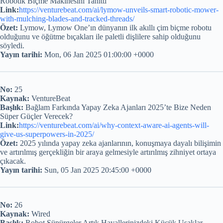
Robotik Biçme Makinesini Tanıttı
Link:
https://venturebeat.com/ai/lymow-unveils-smart-robotic-mower-
with-mulching-blades-and-tracked-threads/
Özet:
Lymow, Lymow One’ın dünyanın ilk akıllı çim biçme robotu
olduğunu ve öğütme bıçakları ile paletli dişlilere sahip olduğunu
söyledi.
Yayın tarihi:
Mon, 06 Jan 2025 01:00:00 +0000
No:
25
Kaynak:
VentureBeat
Başlık:
Bağlam Farkında Yapay Zeka Ajanları 2025’te Bize Neden
Süper Güçler Verecek?
Link:
https://venturebeat.com/ai/why-context-aware-ai-agents-will-
give-us-superpowers-in-2025/
Özet:
2025 yılında yapay zeka ajanlarının, konuşmaya dayalı bilişimin
ve artırılmış gerçekliğin bir araya gelmesiyle artırılmış zihniyet ortaya
çıkacak.
Yayın tarihi:
Sun, 05 Jan 2025 20:45:00 +0000
No:
26
Kaynak:
Wired
Başlık:
Robot Süpürgeler Artık Hayallerinizdeki Küçük Uşaklar