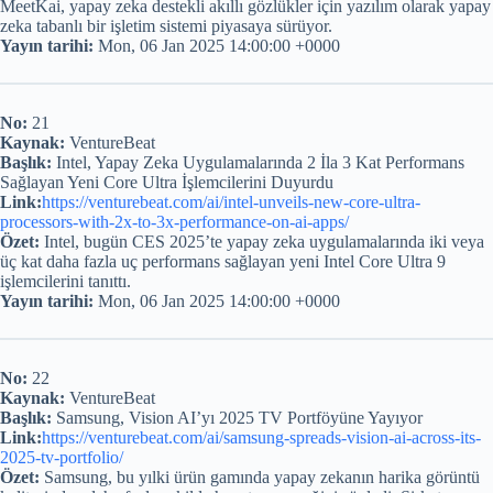
MeetKai, yapay zeka destekli akıllı gözlükler için yazılım olarak yapay
zeka tabanlı bir işletim sistemi piyasaya sürüyor.
Yayın tarihi:
Mon, 06 Jan 2025 14:00:00 +0000
No:
21
Kaynak:
VentureBeat
Başlık:
Intel, Yapay Zeka Uygulamalarında 2 İla 3 Kat Performans
Sağlayan Yeni Core Ultra İşlemcilerini Duyurdu
Link:
https://venturebeat.com/ai/intel-unveils-new-core-ultra-
processors-with-2x-to-3x-performance-on-ai-apps/
Özet:
Intel, bugün CES 2025’te yapay zeka uygulamalarında iki veya
üç kat daha fazla uç performans sağlayan yeni Intel Core Ultra 9
işlemcilerini tanıttı.
Yayın tarihi:
Mon, 06 Jan 2025 14:00:00 +0000
No:
22
Kaynak:
VentureBeat
Başlık:
Samsung, Vision AI’yı 2025 TV Portföyüne Yayıyor
Link:
https://venturebeat.com/ai/samsung-spreads-vision-ai-across-its-
2025-tv-portfolio/
Özet:
Samsung, bu yılki ürün gamında yapay zekanın harika görüntü