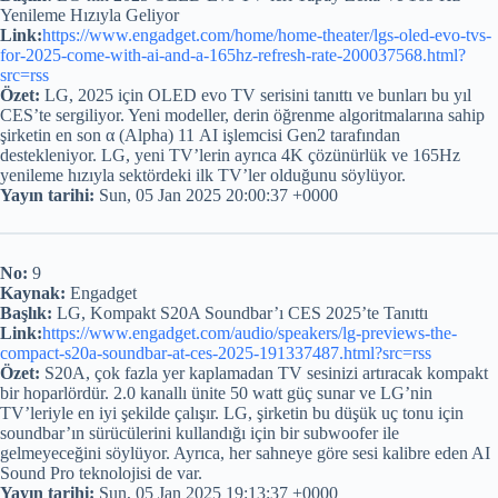
Yenileme Hızıyla Geliyor
Link:
https://www.engadget.com/home/home-theater/lgs-oled-evo-tvs-
for-2025-come-with-ai-and-a-165hz-refresh-rate-200037568.html?
src=rss
Özet:
LG, 2025 için OLED evo TV serisini tanıttı ve bunları bu yıl
CES’te sergiliyor. Yeni modeller, derin öğrenme algoritmalarına sahip
şirketin en son α (Alpha) 11 AI işlemcisi Gen2 tarafından
destekleniyor. LG, yeni TV’lerin ayrıca 4K çözünürlük ve 165Hz
yenileme hızıyla sektördeki ilk TV’ler olduğunu söylüyor.
Yayın tarihi:
Sun, 05 Jan 2025 20:00:37 +0000
No:
9
Kaynak:
Engadget
Başlık:
LG, Kompakt S20A Soundbar’ı CES 2025’te Tanıttı
Link:
https://www.engadget.com/audio/speakers/lg-previews-the-
compact-s20a-soundbar-at-ces-2025-191337487.html?src=rss
Özet:
S20A, çok fazla yer kaplamadan TV sesinizi artıracak kompakt
bir hoparlördür. 2.0 kanallı ünite 50 watt güç sunar ve LG’nin
TV’leriyle en iyi şekilde çalışır. LG, şirketin bu düşük uç tonu için
soundbar’ın sürücülerini kullandığı için bir subwoofer ile
gelmeyeceğini söylüyor. Ayrıca, her sahneye göre sesi kalibre eden AI
Sound Pro teknolojisi de var.
Yayın tarihi:
Sun, 05 Jan 2025 19:13:37 +0000