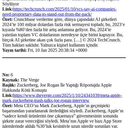
Söylüyor
Link:
https://techcrunch.com/2025/01/10/vcs-say-ai-companies-
need-proprietary-data-to-stand-out-from-the-pack/
Özet:
Crunchbase verilerine göre, dünya çapındaki AI şirketleri
2024’te 100 milyar dolardan fazla risk sermayesi topladı; bu, 2023’e
kıyasla %80’den fazla bir artış anlamına geliyor. Bu, 2024’te
yatırılan toplam VC dolarlarının neredeyse üçte birini kapsıyor. Bu,
birçok AI şirketine akan çok fazla para. […] © 2024 TechCrunch.
Tüm hakları saklıdır. Yalnızca kişisel kullanım içindir.
Yayın tarihi:
Fri, 10 Jan 2025 20:38:34 +0000
No:
6
Kaynak:
The Verge
Başlık:
Zuckerberg, Joe Rogan İle Yaptığı Röportajda Apple
Hakkında Kötü Konuştu
Link:
https://www.theverge.com/2025/1/10/24341039/meta-apple-
mark-zuckerberg-trash-talks-joe-rogan-interview
Özet:
Meta CEO’su Mark Zuckerberg, Apple’ın geçmişteki
başarısından yararlanarak ilerlediğini söyledi. Zuckerberg, Apple’ın
“sadece kendi ürünlerini öne çıkarmaya” güvenmesinin sonunda
şirkete zarar vereceğini söyledi. Meta’nın Apple ve bazı App Store
işlemlerinde aldığı %30’luk kesintiyle uzun süredir sorunları var.