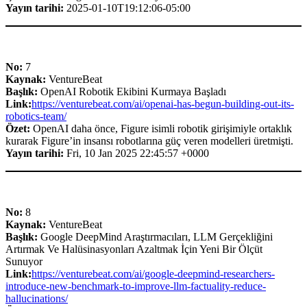
Yayın tarihi:
2025-01-10T19:12:06-05:00
No:
7
Kaynak:
VentureBeat
Başlık:
OpenAI Robotik Ekibini Kurmaya Başladı
Link:
https://venturebeat.com/ai/openai-has-begun-building-out-its-
robotics-team/
Özet:
OpenAI daha önce, Figure isimli robotik girişimiyle ortaklık
kurarak Figure’in insansı robotlarına güç veren modelleri üretmişti.
Yayın tarihi:
Fri, 10 Jan 2025 22:45:57 +0000
No:
8
Kaynak:
VentureBeat
Başlık:
Google DeepMind Araştırmacıları, LLM Gerçekliğini
Artırmak Ve Halüsinasyonları Azaltmak İçin Yeni Bir Ölçüt
Sunuyor
Link:
https://venturebeat.com/ai/google-deepmind-researchers-
introduce-new-benchmark-to-improve-llm-factuality-reduce-
hallucinations/