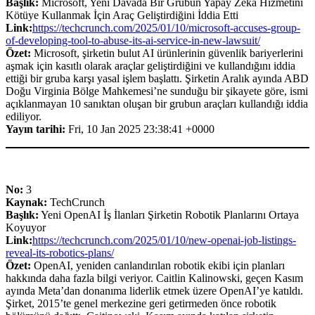
Başlık:
Microsoft, Yeni Davada Bir Grubun Yapay Zeka Hizmetini
Kötüye Kullanmak İçin Araç Geliştirdiğini İddia Etti
Link:
https://techcrunch.com/2025/01/10/microsoft-accuses-group-
of-developing-tool-to-abuse-its-ai-service-in-new-lawsuit/
Özet:
Microsoft, şirketin bulut AI ürünlerinin güvenlik bariyerlerini
aşmak için kasıtlı olarak araçlar geliştirdiğini ve kullandığını iddia
ettiği bir gruba karşı yasal işlem başlattı. Şirketin Aralık ayında ABD
Doğu Virginia Bölge Mahkemesi’ne sunduğu bir şikayete göre, ismi
açıklanmayan 10 sanıktan oluşan bir grubun araçları kullandığı iddia
ediliyor.
Yayın tarihi:
Fri, 10 Jan 2025 23:38:41 +0000
No:
3
Kaynak:
TechCrunch
Başlık:
Yeni OpenAI İş İlanları Şirketin Robotik Planlarını Ortaya
Koyuyor
Link:
https://techcrunch.com/2025/01/10/new-openai-job-listings-
reveal-its-robotics-plans/
Özet:
OpenAI, yeniden canlandırılan robotik ekibi için planları
hakkında daha fazla bilgi veriyor. Caitlin Kalinowski, geçen Kasım
ayında Meta’dan donanıma liderlik etmek üzere OpenAI’ye katıldı.
Şirket, 2015’te genel merkezine geri getirmeden önce robotik