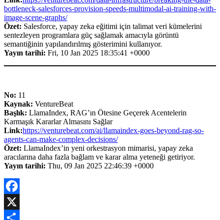
bottleneck-salesforces-provision-speeds-multimodal-ai-training-with-
image-scene-graphs/
Özet:
Salesforce, yapay zeka eğitimi için talimat veri kümelerini
sentezleyen programlara güç sağlamak amacıyla görüntü
semantiğinin yapılandırılmış gösterimini kullanıyor.
Yayın tarihi:
Fri, 10 Jan 2025 18:35:41 +0000
No:
11
Kaynak:
VentureBeat
Başlık:
LlamaIndex, RAG’ın Ötesine Geçerek Acentelerin
Karmaşık Kararlar Almasını Sağlar
Link:
https://venturebeat.com/ai/llamaindex-goes-beyond-rag-so-
agents-can-make-complex-decisions/
Özet:
LlamaIndex’in yeni orkestrasyon mimarisi, yapay zeka
aracılarına daha fazla bağlam ve karar alma yeteneği getiriyor.
Yayın tarihi:
Thu, 09 Jan 2025 22:46:39 +0000
Facebook
X