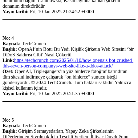
bölümünü dağıttı. Caitinowski, Kasım ayında katılan şirketin
donanım direktörüdür.
Yayın tarihi:
Fri, 10 Jan 2025 21:24:52 +0000
No:
4
Kaynak:
TechCrunch
Başlık:
OpenAI’nin Botu Bu Yedi Kişilik Şirketin Web Sitesini ‘bir
DDoS Saldırısı Gibi’ Nasıl Çökertti
Link:
https://techcrunch.com/2025/01/10/how-openais-bot-crushed-
this-seven-person-companys-web-site-like-a-ddos-attack/
Özet:
OpenAI, Triplegangers’ın yüz binlerce fotoğraf barındıran
tüm sitesini indirmeye çalışarak “on binlerce” sunucu isteği
gönderiyordu. © 2024 TechCrunch. Tüm hakları saklıdır. Yalnızca
kişisel kullanım içindir.
Yayın tarihi:
Fri, 10 Jan 2025 20:51:35 +0000
No:
5
Kaynak:
TechCrunch
Başlık:
Girişim Sermayedarları, Yapay Zeka Şirketlerinin
Diğerlerinden Sıyrılmak İçin Tescilli Verilere İhtiyaç Duyduğunu