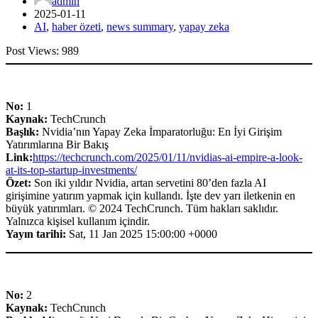
admin
2025-01-11
AI
,
haber özeti
,
news summary
,
yapay zeka
Post Views:
989
No:
1
Kaynak:
TechCrunch
Başlık:
Nvidia’nın Yapay Zeka İmparatorluğu: En İyi Girişim
Yatırımlarına Bir Bakış
Link:
https://techcrunch.com/2025/01/11/nvidias-ai-empire-a-look-
at-its-top-startup-investments/
Özet:
Son iki yıldır Nvidia, artan servetini 80’den fazla AI
girişimine yatırım yapmak için kullandı. İşte dev yarı iletkenin en
büyük yatırımları. © 2024 TechCrunch. Tüm hakları saklıdır.
Yalnızca kişisel kullanım içindir.
Yayın tarihi:
Sat, 11 Jan 2025 15:00:00 +0000
No:
2
Kaynak:
TechCrunch