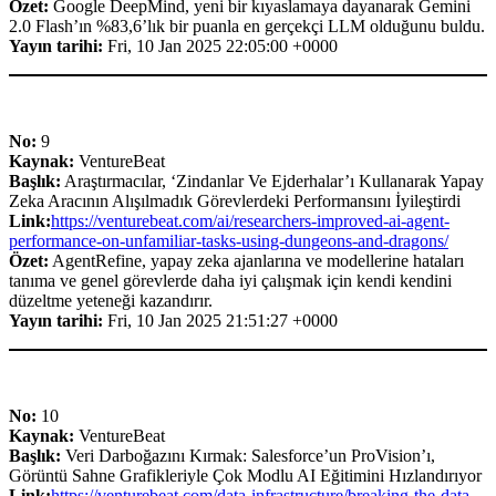
Özet:
Google DeepMind, yeni bir kıyaslamaya dayanarak Gemini
2.0 Flash’ın %83,6’lık bir puanla en gerçekçi LLM olduğunu buldu.
Yayın tarihi:
Fri, 10 Jan 2025 22:05:00 +0000
No:
9
Kaynak:
VentureBeat
Başlık:
Araştırmacılar, ‘Zindanlar Ve Ejderhalar’ı Kullanarak Yapay
Zeka Aracının Alışılmadık Görevlerdeki Performansını İyileştirdi
Link:
https://venturebeat.com/ai/researchers-improved-ai-agent-
performance-on-unfamiliar-tasks-using-dungeons-and-dragons/
Özet:
AgentRefine, yapay zeka ajanlarına ve modellerine hataları
tanıma ve genel görevlerde daha iyi çalışmak için kendi kendini
düzeltme yeteneği kazandırır.
Yayın tarihi:
Fri, 10 Jan 2025 21:51:27 +0000
No:
10
Kaynak:
VentureBeat
Başlık:
Veri Darboğazını Kırmak: Salesforce’un ProVision’ı,
Görüntü Sahne Grafikleriyle Çok Modlu AI Eğitimini Hızlandırıyor
Link:
https://venturebeat.com/data-infrastructure/breaking-the-data-