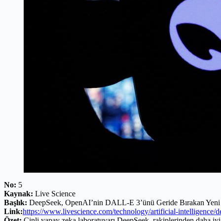
No:
5
Kaynak:
Live Science
Başlık:
DeepSeek, OpenAI’nin DALL-E 3’ünü Geride Bırakan Yeni Ya
Link:
https://www.livescience.com/technology/artificial-intelligence/
Özet:
Çinli yapay zeka laboratuvarı DeepSeek, rakiplerinden daha iyi