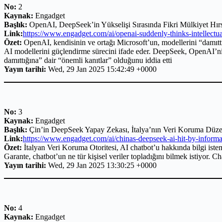
No:
2
Kaynak:
Engadget
Başlık:
OpenAI, DeepSeek’in Yükselişi Sırasında Fikri Mülkiyet Hır
Link:
https://www.engadget.com/ai/openai-suddenly-thinks-intellectua
Özet:
OpenAI, kendisinin ve ortağı Microsoft’un, modellerini “damıttı
AI modellerini güçlendirme sürecini ifade eder. DeepSeek, OpenAI’n
damıttığına” dair “önemli kanıtlar” olduğunu iddia etti
Yayın tarihi:
Wed, 29 Jan 2025 15:42:49 +0000
No:
3
Kaynak:
Engadget
Başlık:
Çin’in DeepSeek Yapay Zekası, İtalya’nın Veri Koruma Düzenl
Link:
https://www.engadget.com/ai/chinas-deepseek-ai-hit-by-informa
Özet:
İtalyan Veri Koruma Otoritesi, AI chatbot’u hakkında bilgi is
Garante, chatbot’un ne tür kişisel veriler topladığını bilmek istiyor. C
Yayın tarihi:
Wed, 29 Jan 2025 13:30:25 +0000
No:
4
Kaynak:
Engadget