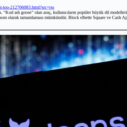
nt-too-212706083.html?src=rss
. “Kod adı goose” olan araç, kullanıcıların popüler büyük dil modelleri
onom olarak tamamlaması mümkündür. Block elbette Square ve Cash App 