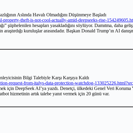
sızlığının Aslında Havalı Olmadığını Düşünmeye Başladı
l-property-theft-is-not-cool-actually-amid-deepseeks-rise-154249605.h
ğı” şüphelenilen hesapları yasakladığını söylüyor. Damıtma, daha geliş
in araştırdığı kuruluşlar arasındadır. Başkan Donald Trump’ın AI dan
eyicisinin Bilgi Talebiyle Karşı Karşıya Kaldı
tion-request-from-italys-data-protection-watchdog-133025226.html?src
temek için DeepSeek AI’ya yazdı. Denetçi, ülkedeki Genel Veri Koruma 
hatbot hizmetinin artık talebe yanıt vermek için 20 günü var.