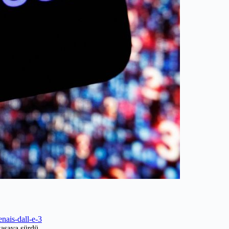
nais-dall-e-3
yasaya sürdü.