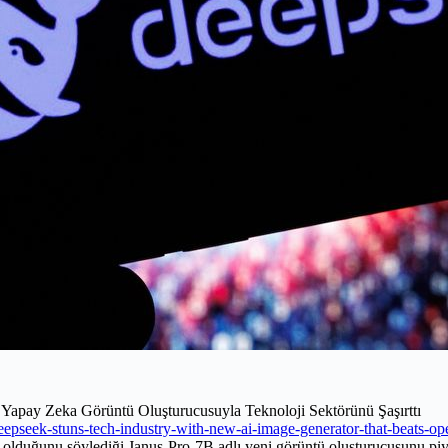
pay Zeka Görüntü Oluşturucusuyla Teknoloji Sektörünü Şaşırttı
deepseek-stuns-tech-industry-with-new-ai-image-generator-that-beats-ope
 olduğunu söylediği Janus-Pro-7B adlı yeni görüntü oluşturucusunu pi