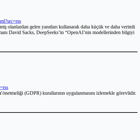
tml?src=rss
miş olanlardan gelen yanıtları kullanarak daha küçük ve daha verimli
ışmanı David Sacks, DeepSeeks’in “OpenAI’nin modellerinden bilgiyi
=rss
Yönetmeliği (GDPR) kurallarının uygulanmasını izlemekle görevlidir.