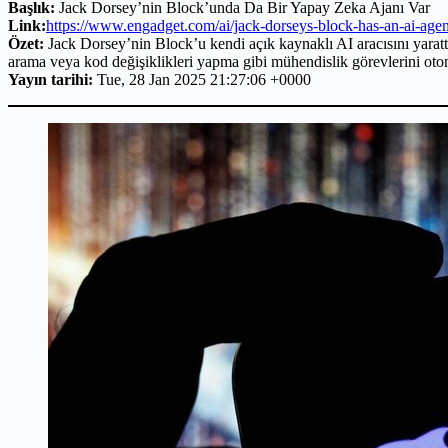
Başlık:
Jack Dorsey’nin Block’unda Da Bir Yapay Zeka Ajanı Var
Link:
https://www.engadget.com/ai/jack-dorseys-block-has-an-ai-age
Özet:
Jack Dorsey’nin Block’u kendi açık kaynaklı AI aracısını yarattı
arama veya kod değişiklikleri yapma gibi mühendislik görevlerini ot
Yayın tarihi:
Tue, 28 Jan 2025 21:27:06 +0000