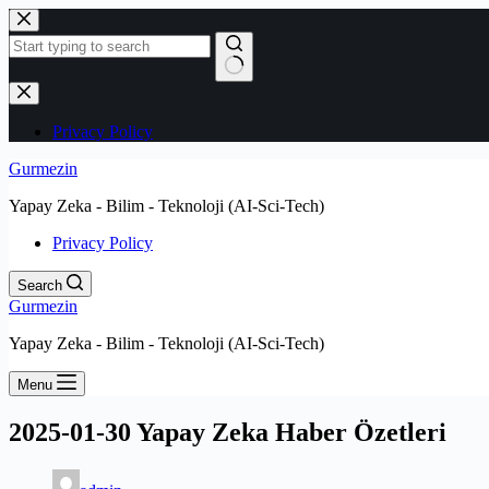
Skip
to
content
No
results
Privacy Policy
Gurmezin
Yapay Zeka - Bilim - Teknoloji (AI-Sci-Tech)
Privacy Policy
Search
Gurmezin
Yapay Zeka - Bilim - Teknoloji (AI-Sci-Tech)
Menu
2025-01-30 Yapay Zeka Haber Özetleri