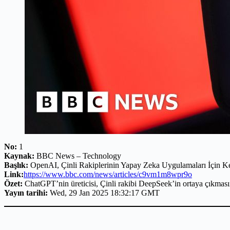
No:
1
Kaynak:
BBC News – Technology
Başlık:
OpenAI, Çinli Rakiplerinin Yapay Zeka Uygulamaları İçin Ke
Link:
https://www.bbc.com/news/articles/c9vm1m8wpr9o
Özet:
ChatGPT’nin üreticisi, Çinli rakibi DeepSeek’in ortaya çıkma
Yayın tarihi:
Wed, 29 Jan 2025 18:32:17 GMT