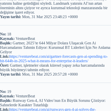
yatırımı haline getirdiğini söyledi. Landmark yatırımı AI’nın artan
öneminin altını çiziyor ve ayrıca kurumsal teknoloji manzarasında bir
değişime işaret ediyor.
Yayın tarihi:
Mon, 31 Mar 2025 23:48:23 +0000
No:
18
Kaynak:
VentureBeat
Başlık:
Gartner, 2025’te 644 Milyar Dolara Ulaşacak Gen Ai
Harcamalarını Tahmin Ediyor: Kurumsal BT Liderleri İçin Ne Anlama
Geliyor
Link:
https://venturebeat.com/ai/gartner-forecasts-gen-ai-spending-to-
hit-644b-in-2025-what-it-means-for-enterprise-it-leaders/
Özet:
Gartner, işletmeler olarak küresel yapay zeka harcamalarında
büyük büyümeyi tahmin ediyor.
Yayın tarihi:
Mon, 31 Mar 2025 20:57:28 +0000
No:
19
Kaynak:
VentureBeat
Başlık:
Runway Gen-4, AI Video’nun En Büyük Sorunu Çözüyor:
Sahnelerde Karakter Tutarlılığı
Link:
https://venturebeat.com/ai/runways-gen-4-ai-solves-the-