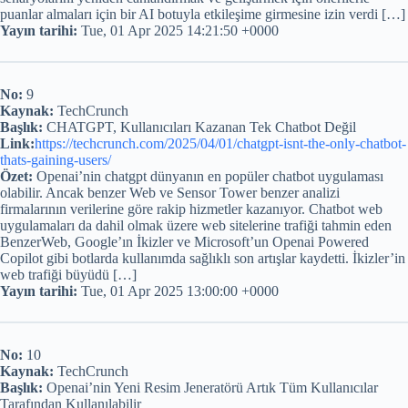
puanlar almaları için bir AI botuyla etkileşime girmesine izin verdi […]
Yayın tarihi:
Tue, 01 Apr 2025 14:21:50 +0000
No:
9
Kaynak:
TechCrunch
Başlık:
CHATGPT, Kullanıcıları Kazanan Tek Chatbot Değil
Link:
https://techcrunch.com/2025/04/01/chatgpt-isnt-the-only-chatbot-
thats-gaining-users/
Özet:
Openai’nin chatgpt dünyanın en popüler chatbot uygulaması
olabilir. Ancak benzer Web ve Sensor Tower benzer analizi
firmalarının verilerine göre rakip hizmetler kazanıyor. Chatbot web
uygulamaları da dahil olmak üzere web sitelerine trafiği tahmin eden
BenzerWeb, Google’ın İkizler ve Microsoft’un Openai Powered
Copilot gibi botlarda kullanımda sağlıklı son artışlar kaydetti. İkizler’in
web trafiği büyüdü […]
Yayın tarihi:
Tue, 01 Apr 2025 13:00:00 +0000
No:
10
Kaynak:
TechCrunch
Başlık:
Openai’nin Yeni Resim Jeneratörü Artık Tüm Kullanıcılar
Tarafından Kullanılabilir