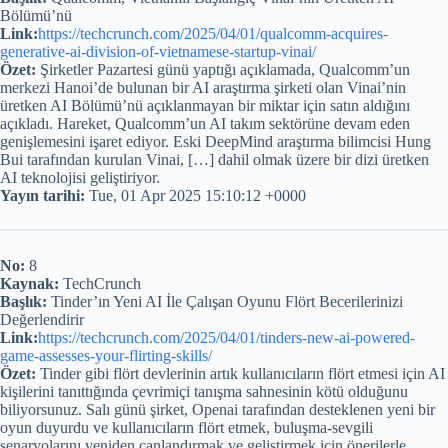
Bölümü’nü
Link:
https://techcrunch.com/2025/04/01/qualcomm-acquires-
generative-ai-division-of-vietnamese-startup-vinai/
Özet:
Şirketler Pazartesi günü yaptığı açıklamada, Qualcomm’un
merkezi Hanoi’de bulunan bir AI araştırma şirketi olan Vinai’nin
üretken AI Bölümü’nü açıklanmayan bir miktar için satın aldığını
açıkladı. Hareket, Qualcomm’un AI takım sektörüne devam eden
genişlemesini işaret ediyor. Eski DeepMind araştırma bilimcisi Hung
Bui tarafından kurulan Vinai, […] dahil olmak üzere bir dizi üretken
AI teknolojisi geliştiriyor.
Yayın tarihi:
Tue, 01 Apr 2025 15:10:12 +0000
No:
8
Kaynak:
TechCrunch
Başlık:
Tinder’ın Yeni AI İle Çalışan Oyunu Flört Becerilerinizi
Değerlendirir
Link:
https://techcrunch.com/2025/04/01/tinders-new-ai-powered-
game-assesses-your-flirting-skills/
Özet:
Tinder gibi flört devlerinin artık kullanıcıların flört etmesi için AI
kişilerini tanıttığında çevrimiçi tanışma sahnesinin kötü olduğunu
biliyorsunuz. Salı günü şirket, Openai tarafından desteklenen yeni bir
oyun duyurdu ve kullanıcıların flört etmek, buluşma-sevgili
senaryolarını yeniden canlandırmak ve geliştirmek için önerilerle