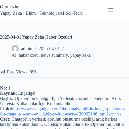
Skip
Gurmezin
to
content
Yapay Zeka - Bilim - Teknoloji (AI-Sci-Tech)
2025-04-01 Yapay Zeka Haber Özetleri
admin
2025-04-01
AI
,
haber özeti
,
news summary
,
yapay zeka
Post Views:
896
No:
1
Kaynak:
Engadget
Başlık:
Openai’nin Chatgpt İçin Yerleşik Görüntü Jeneratörü Artık
Ücretsiz Kullanıcılar İçin Kullanılabilir
Link:
https://www.engadget.com/ai/openais-built-in-image-generator-
for-chatgpt-is-now-available-to-free-users-120003146.html?src=rss
Özet:
Chatgpt’in yerleşik görüntü oluşturma özelliği artık herkes
tarafından kullanılabilir. Ücretsiz kullanıcılar artık Openai’nin Dall-E