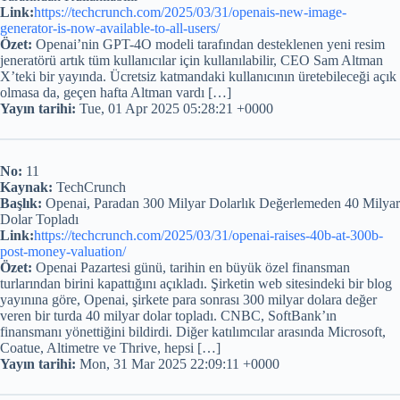
Link:
https://techcrunch.com/2025/03/31/openais-new-image-
generator-is-now-available-to-all-users/
Özet:
Openai’nin GPT-4O modeli tarafından desteklenen yeni resim
jeneratörü artık tüm kullanıcılar için kullanılabilir, CEO Sam Altman
X’teki bir yayında. Ücretsiz katmandaki kullanıcının üretebileceği açık
olmasa da, geçen hafta Altman vardı […]
Yayın tarihi:
Tue, 01 Apr 2025 05:28:21 +0000
No:
11
Kaynak:
TechCrunch
Başlık:
Openai, Paradan 300 Milyar Dolarlık Değerlemeden 40 Milyar
Dolar Topladı
Link:
https://techcrunch.com/2025/03/31/openai-raises-40b-at-300b-
post-money-valuation/
Özet:
Openai Pazartesi günü, tarihin en büyük özel finansman
turlarından birini kapattığını açıkladı. Şirketin web sitesindeki bir blog
yayınına göre, Openai, şirkete para sonrası 300 milyar dolara değer
veren bir turda 40 milyar dolar topladı. CNBC, SoftBank’ın
finansmanı yönettiğini bildirdi. Diğer katılımcılar arasında Microsoft,
Coatue, Altimetre ve Thrive, hepsi […]
Yayın tarihi:
Mon, 31 Mar 2025 22:09:11 +0000