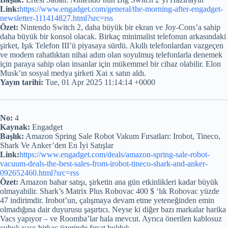
Link:
https://www.engadget.com/general/the-morning-after-engadget-
newsletter-111414827.html?src=rss
Özet:
Nintendo Switch 2, daha büyük bir ekran ve Joy-Cons’a sahip
daha büyük bir konsol olacak. Birkaç minimalist telefonun arkasındaki
şirket, Işık Telefon III’ü piyasaya sürdü. Akıllı telefonlardan vazgeçen
ve modern rahatlıktan nihai adım olan soyulmuş telefonlarla denemek
için paraya sahip olan insanlar için mükemmel bir cihaz olabilir. Elon
Musk’ın sosyal medya şirketi Xai x satın aldı.
Yayın tarihi:
Tue, 01 Apr 2025 11:14:14 +0000
No:
4
Kaynak:
Engadget
Başlık:
Amazon Spring Sale Robot Vakum Fırsatları: Irobot, Tineco,
Shark Ve Anker’den En İyi Satışlar
Link:
https://www.engadget.com/deals/amazon-spring-sale-robot-
vacuum-deals-the-best-sales-from-irobot-tineco-shark-and-anker-
092652460.html?src=rss
Özet:
Amazon bahar satışı, şirketin ana gün etkinlikleri kadar büyük
olmayabilir. Shark’s Matrix Plus Robovac 400 $ ‘lık Robovac yüzde
47 indirimdir. Irobot’un, çalışmaya devam etme yeteneğinden emin
olmadığına dair duyurusu şaşırtıcı. Neyse ki diğer bazı markalar harika
Vacs yapıyor – ve Roomba’lar hala mevcut. Ayrıca önerilen kablosuz
çubuk vacs birkaç üzerinde fırsat bulduk.