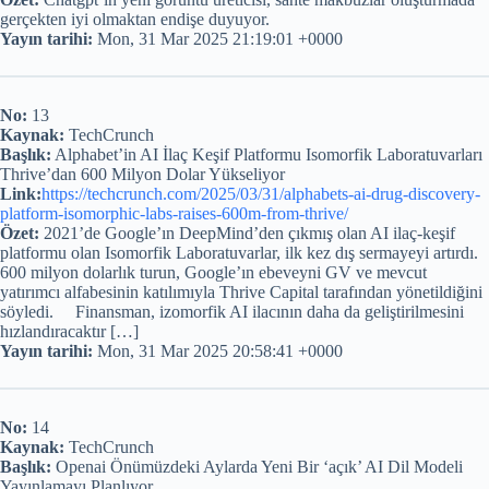
gerçekten iyi olmaktan endişe duyuyor.
Yayın tarihi:
Mon, 31 Mar 2025 21:19:01 +0000
No:
13
Kaynak:
TechCrunch
Başlık:
Alphabet’in AI İlaç Keşif Platformu Isomorfik Laboratuvarları
Thrive’dan 600 Milyon Dolar Yükseliyor
Link:
https://techcrunch.com/2025/03/31/alphabets-ai-drug-discovery-
platform-isomorphic-labs-raises-600m-from-thrive/
Özet:
2021’de Google’ın DeepMind’den çıkmış olan AI ilaç-keşif
platformu olan Isomorfik Laboratuvarlar, ilk kez dış sermayeyi artırdı.
600 milyon dolarlık turun, Google’ın ebeveyni GV ve mevcut
yatırımcı alfabesinin katılımıyla Thrive Capital tarafından yönetildiğini
söyledi. Finansman, izomorfik AI ilacının daha da geliştirilmesini
hızlandıracaktır […]
Yayın tarihi:
Mon, 31 Mar 2025 20:58:41 +0000
No:
14
Kaynak:
TechCrunch
Başlık:
Openai Önümüzdeki Aylarda Yeni Bir ‘açık’ AI Dil Modeli
Yayınlamayı Planlıyor