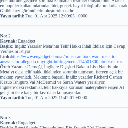
jeneratörüne geçmek zorunda kalmadan resimler oluşturabilir. Aracın
en popüler kullanımlarından biri, gerçek hayat fotoğraflarını kullanarak
Ghibli tarzı görüntülerin oluşturulmasıdır.
Yayın tarihi:
Tue, 01 Apr 2025 12:00:03 +0000
No:
2
Kaynak:
Engadget
Başlık:
İngiliz Yazarlar Meta’nın Telif Hakkı İhlali İddiası İçin Cevap
Vermesini İstiyor
Link:
https://www.engadget.com/ai/british-authors-want-meta-to-
answer-for-alleged-copyright-infringement-114501800.html?src=rss
Özet:
Yazarlar Derneği, İngiltere Dışişleri Bakanı Lisa Nandy’nin
Meta’yı olası telif hakkı ihlalinden sorumlu tutmasını isteyen açık bir
mektup yayınladı. Mektupta başarılı İngiliz yazarlar Richard Osman
Kazuo Ishiguro Val McDermid ve Sarah Waters yer alıyor.
İngiltere’deki reklamlar, telif hakkıyla korunan materyallere erişen AI
geliştiricilere karşı bir kez daha konuşuyorlar.
Yayın tarihi:
Tue, 01 Apr 2025 11:45:01 +0000
No:
3
Kaynak:
Engadget
Başlık:
Ertesi Sabah: Nintendo’nun Big Switch 2’yi Hazırlayın