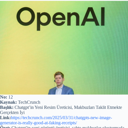
No:
12
Kaynak:
TechCrunch
Başlık:
Chatgpt’in Yeni Resim Üreticisi, Makbuzları Taklit Etmekte
Gerçekten İyi
Link:
https://techcrunch.com/2025/03/31/chatgpts-new-image-
generator-is-really-good-at-faking-receipts/
Özet:
Chatgpt’in yeni görüntü üreticisi, sahte makbuzlar oluşturmada