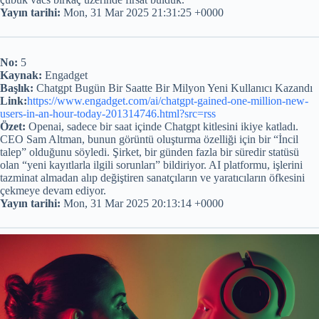
Yayın tarihi:
Mon, 31 Mar 2025 21:31:25 +0000
No:
5
Kaynak:
Engadget
Başlık:
Chatgpt Bugün Bir Saatte Bir Milyon Yeni Kullanıcı Kazandı
Link:
https://www.engadget.com/ai/chatgpt-gained-one-million-new-
users-in-an-hour-today-201314746.html?src=rss
Özet:
Openai, sadece bir saat içinde Chatgpt kitlesini ikiye katladı.
CEO Sam Altman, bunun görüntü oluşturma özelliği için bir “İncil
talep” olduğunu söyledi. Şirket, bir günden fazla bir süredir statüsü
olan “yeni kayıtlarla ilgili sorunları” bildiriyor. AI platformu, işlerini
tazminat almadan alıp değiştiren sanatçıların ve yaratıcıların öfkesini
çekmeye devam ediyor.
Yayın tarihi:
Mon, 31 Mar 2025 20:13:14 +0000