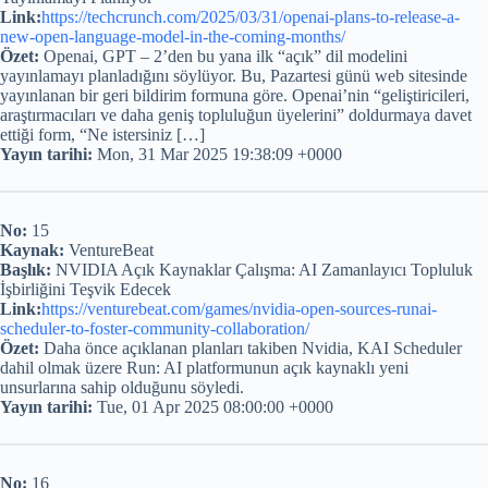
Link:
https://techcrunch.com/2025/03/31/openai-plans-to-release-a-
new-open-language-model-in-the-coming-months/
Özet:
Openai, GPT – 2’den bu yana ilk “açık” dil modelini
yayınlamayı planladığını söylüyor. Bu, Pazartesi günü web sitesinde
yayınlanan bir geri bildirim formuna göre. Openai’nin “geliştiricileri,
araştırmacıları ve daha geniş topluluğun üyelerini” doldurmaya davet
ettiği form, “Ne istersiniz […]
Yayın tarihi:
Mon, 31 Mar 2025 19:38:09 +0000
No:
15
Kaynak:
VentureBeat
Başlık:
NVIDIA Açık Kaynaklar Çalışma: AI Zamanlayıcı Topluluk
İşbirliğini Teşvik Edecek
Link:
https://venturebeat.com/games/nvidia-open-sources-runai-
scheduler-to-foster-community-collaboration/
Özet:
Daha önce açıklanan planları takiben Nvidia, KAI Scheduler
dahil olmak üzere Run: AI platformunun açık kaynaklı yeni
unsurlarına sahip olduğunu söyledi.
Yayın tarihi:
Tue, 01 Apr 2025 08:00:00 +0000
No:
16