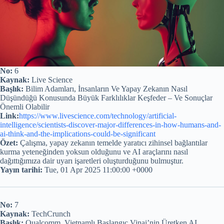
No:
6
Kaynak:
Live Science
Başlık:
Bilim Adamları, İnsanların Ve Yapay Zekanın Nasıl
Düşündüğü Konusunda Büyük Farklılıklar Keşfeder – Ve Sonuçlar
Önemli Olabilir
Link:
https://www.livescience.com/technology/artificial-
intelligence/scientists-discover-major-differences-in-how-humans-and-
ai-think-and-the-implications-could-be-significant
Özet:
Çalışma, yapay zekanın temelde yaratıcı zihinsel bağlantılar
kurma yeteneğinden yoksun olduğunu ve AI araçlarını nasıl
dağıttığımıza dair uyarı işaretleri oluşturduğunu bulmuştur.
Yayın tarihi:
Tue, 01 Apr 2025 11:00:00 +0000
No:
7
Kaynak:
TechCrunch
Başlık:
Qualcomm, Vietnamlı Başlangıç ​​Vinai’nin Üretken AI