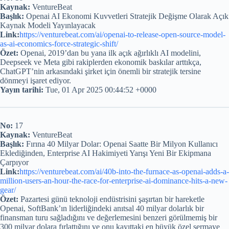
Kaynak:
VentureBeat
Başlık:
Openai AI Ekonomi Kuvvetleri Stratejik Değişme Olarak Açık
Kaynak Modeli Yayınlayacak
Link:
https://venturebeat.com/ai/openai-to-release-open-source-model-
as-ai-economics-force-strategic-shift/
Özet:
Openai, 2019’dan bu yana ilk açık ağırlıklı AI modelini,
Deepseek ve Meta gibi rakiplerden ekonomik baskılar arttıkça,
ChatGPT’nin arkasındaki şirket için önemli bir stratejik tersine
dönmeyi işaret ediyor.
Yayın tarihi:
Tue, 01 Apr 2025 00:44:52 +0000
No:
17
Kaynak:
VentureBeat
Başlık:
Fırına 40 Milyar Dolar: Openai Saatte Bir Milyon Kullanıcı
Eklediğinden, Enterprise AI Hakimiyeti Yarışı Yeni Bir Ekipmana
Çarpıyor
Link:
https://venturebeat.com/ai/40b-into-the-furnace-as-openai-adds-a-
million-users-an-hour-the-race-for-enterprise-ai-dominance-hits-a-new-
gear/
Özet:
Pazartesi günü teknoloji endüstrisini şaşırtan bir hareketle
Openai, SoftBank’ın liderliğindeki anıtsal 40 milyar dolarlık bir
finansman turu sağladığını ve değerlemesini benzeri görülmemiş bir
300 milyar dolara fırlattığını ve onu kayıttaki en büyük özel sermaye