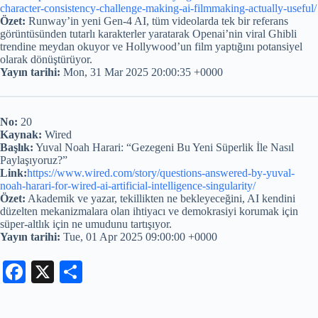
character-consistency-challenge-making-ai-filmmaking-actually-useful/
Özet:
Runway’in yeni Gen-4 AI, tüm videolarda tek bir referans
görüntüsünden tutarlı karakterler yaratarak Openai’nin viral Ghibli
trendine meydan okuyor ve Hollywood’un film yaptığını potansiyel
olarak dönüştürüyor.
Yayın tarihi:
Mon, 31 Mar 2025 20:00:35 +0000
No:
20
Kaynak:
Wired
Başlık:
Yuval Noah Harari: “Gezegeni Bu Yeni Süperlik İle Nasıl
Paylaşıyoruz?”
Link:
https://www.wired.com/story/questions-answered-by-yuval-
noah-harari-for-wired-ai-artificial-intelligence-singularity/
Özet:
Akademik ve yazar, tekillikten ne bekleyeceğini, AI kendini
düzelten mekanizmalara olan ihtiyacı ve demokrasiyi korumak için
süper-altlık için ne umudunu tartışıyor.
Yayın tarihi:
Tue, 01 Apr 2025 09:00:00 +0000
Fa
X
S
ce
ha
bo
re