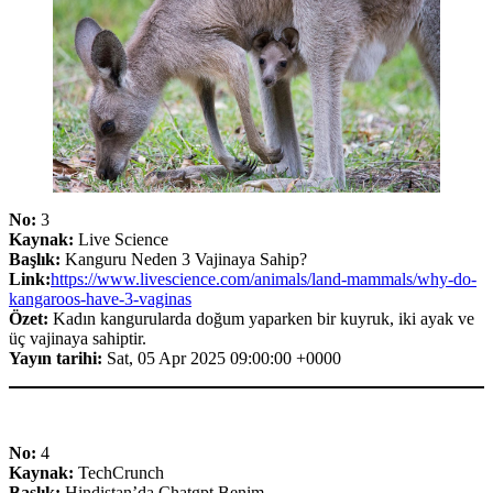
No:
3
Kaynak:
Live Science
Başlık:
Kanguru Neden 3 Vajinaya Sahip?
Link:
https://www.livescience.com/animals/land-mammals/why-do-
kangaroos-have-3-vaginas
Özet:
Kadın kangurularda doğum yaparken bir kuyruk, iki ayak ve
üç vajinaya sahiptir.
Yayın tarihi:
Sat, 05 Apr 2025 09:00:00 +0000
No:
4
Kaynak:
TechCrunch
Başlık:
Hindistan’da Chatgpt Benim