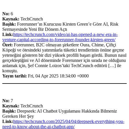
No:
6
Kaynak:
TechCrunch
Başlık:
Forerunner’ın Kurucusu Kirsten Green’e Göre AI, Risk
Sermayesinde Yeni Bir Dönem Açtı
Link:
https://techcrunch.com/video/ai-has-opened-a-new-era-in-
venture-capital-according-to-forerunner-founder-kirsten-green/
Özet:
Forerunner, B2C olmayan şirketlere Oura, Chime, Çiftçi
Köpeği ve ötesindeki yatırımlarla tüketici trendlerinin önüne geçme
yeteneğini gösteren bir dizi yüksek profilli başarı gördü. Bunun nasıl
gerçekleştiğini ve AI döneminde Forerunner için sırada ne olduğunu
anlamak için, Şef Connie Loizos’taki TechCrunch editörü […] ile
konuştu.
Yayın tarihi:
Fri, 04 Apr 2025 18:34:00 +0000
No:
7
Kaynak:
TechCrunch
Başlık:
Deepseek: AI Chatbot Uygulaması Hakkında Bilmeniz
Gereken Her Şey
Link:
https://techcrunch.com/2025/04/04/deepseek-everything-you-
need-to-know-about-the-ai-chatbot-app/