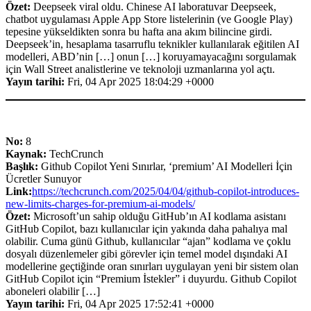
Özet:
Deepseek viral oldu. Chinese AI laboratuvar Deepseek,
chatbot uygulaması Apple App Store listelerinin (ve Google Play)
tepesine yükseldikten sonra bu hafta ana akım bilincine girdi.
Deepseek’in, hesaplama tasarruflu teknikler kullanılarak eğitilen AI
modelleri, ABD’nin […] onun […] koruyamayacağını sorgulamak
için Wall Street analistlerine ve teknoloji uzmanlarına yol açtı.
Yayın tarihi:
Fri, 04 Apr 2025 18:04:29 +0000
No:
8
Kaynak:
TechCrunch
Başlık:
Github Copilot Yeni Sınırlar, ‘premium’ AI Modelleri İçin
Ücretler Sunuyor
Link:
https://techcrunch.com/2025/04/04/github-copilot-introduces-
new-limits-charges-for-premium-ai-models/
Özet:
Microsoft’un sahip olduğu GitHub’ın AI kodlama asistanı
GitHub Copilot, bazı kullanıcılar için yakında daha pahalıya mal
olabilir. Cuma günü Github, kullanıcılar “ajan” kodlama ve çoklu
dosyalı düzenlemeler gibi görevler için temel model dışındaki AI
modellerine geçtiğinde oran sınırları uygulayan yeni bir sistem olan
GitHub Copilot için “Premium İstekler” i duyurdu. Github Copilot
aboneleri olabilir […]
Yayın tarihi:
Fri, 04 Apr 2025 17:52:41 +0000