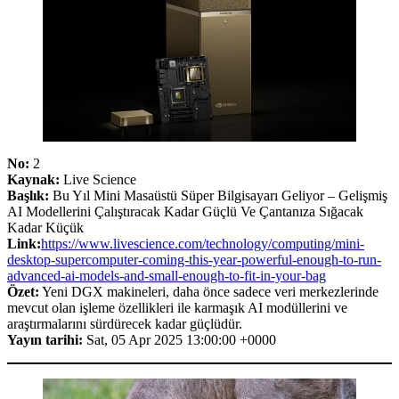
No:
2
Kaynak:
Live Science
Başlık:
Bu Yıl Mini Masaüstü Süper Bilgisayarı Geliyor – Gelişmiş
AI Modellerini Çalıştıracak Kadar Güçlü Ve Çantanıza Sığacak
Kadar Küçük
Link:
https://www.livescience.com/technology/computing/mini-
desktop-supercomputer-coming-this-year-powerful-enough-to-run-
advanced-ai-models-and-small-enough-to-fit-in-your-bag
Özet:
Yeni DGX makineleri, daha önce sadece veri merkezlerinde
mevcut olan işleme özellikleri ile karmaşık AI modüllerini ve
araştırmalarını sürdürecek kadar güçlüdür.
Yayın tarihi:
Sat, 05 Apr 2025 13:00:00 +0000