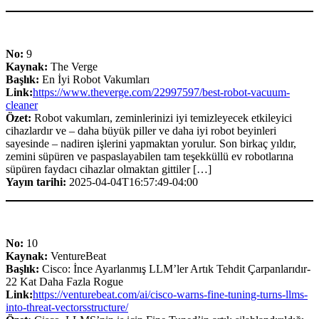
No:
9
Kaynak:
The Verge
Başlık:
En İyi Robot Vakumları
Link:
https://www.theverge.com/22997597/best-robot-vacuum-
cleaner
Özet:
Robot vakumları, zeminlerinizi iyi temizleyecek etkileyici
cihazlardır ve – daha büyük piller ve daha iyi robot beyinleri
sayesinde – nadiren işlerini yapmaktan yorulur. Son birkaç yıldır,
zemini süpüren ve paspaslayabilen tam teşekküllü ev robotlarına
süpüren faydacı cihazlar olmaktan gittiler […]
Yayın tarihi:
2025-04-04T16:57:49-04:00
No:
10
Kaynak:
VentureBeat
Başlık:
Cisco: İnce Ayarlanmış LLM’ler Artık Tehdit Çarpanlarıdır-
22 Kat Daha Fazla Rogue
Link:
https://venturebeat.com/ai/cisco-warns-fine-tuning-turns-llms-
into-threat-vectorsstructure/