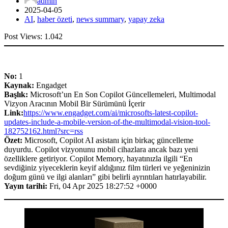
admin
2025-04-05
AI
,
haber özeti
,
news summary
,
yapay zeka
Post Views:
1.042
No:
1
Kaynak:
Engadget
Başlık:
Microsoft’un En Son Copilot Güncellemeleri, Multimodal
Vizyon Aracının Mobil Bir Sürümünü İçerir
Link:
https://www.engadget.com/ai/microsofts-latest-copilot-
updates-include-a-mobile-version-of-the-multimodal-vision-tool-
182752162.html?src=rss
Özet:
Microsoft, Copilot AI asistanı için birkaç güncelleme
duyurdu. Copilot vizyonunu mobil cihazlara ancak bazı yeni
özelliklere getiriyor. Copilot Memory, hayatınızla ilgili “En
sevdiğiniz yiyeceklerin keyif aldığınız film türleri ve yeğeninizin
doğum günü ve ilgi alanları” gibi belirli ayrıntıları hatırlayabilir.
Yayın tarihi:
Fri, 04 Apr 2025 18:27:52 +0000