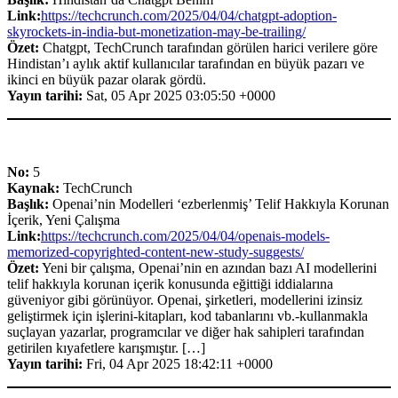
Link:
https://techcrunch.com/2025/04/04/chatgpt-adoption-
skyrockets-in-india-but-monetization-may-be-trailing/
Özet:
Chatgpt, TechCrunch tarafından görülen harici verilere göre
Hindistan’ı aylık aktif kullanıcılar tarafından en büyük pazarı ve
ikinci en büyük pazar olarak gördü.
Yayın tarihi:
Sat, 05 Apr 2025 03:05:50 +0000
No:
5
Kaynak:
TechCrunch
Başlık:
Openai’nin Modelleri ‘ezberlenmiş’ Telif Hakkıyla Korunan
İçerik, Yeni Çalışma
Link:
https://techcrunch.com/2025/04/04/openais-models-
memorized-copyrighted-content-new-study-suggests/
Özet:
Yeni bir çalışma, Openai’nin en azından bazı AI modellerini
telif hakkıyla korunan içerik konusunda eğittiği iddialarına
güveniyor gibi görünüyor. Openai, şirketleri, modellerini izinsiz
geliştirmek için işlerini-kitapları, kod tabanlarını vb.-kullanmakla
suçlayan yazarlar, programcılar ve diğer hak sahipleri tarafından
getirilen kıyafetlere karışmıştır. […]
Yayın tarihi:
Fri, 04 Apr 2025 18:42:11 +0000