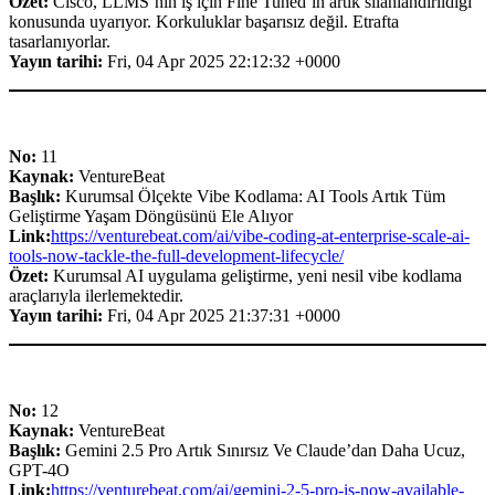
Özet:
Cisco, LLMS’nin iş için Fine Tuned’in artık silahlandırıldığı
konusunda uyarıyor. Korkuluklar başarısız değil. Etrafta
tasarlanıyorlar.
Yayın tarihi:
Fri, 04 Apr 2025 22:12:32 +0000
No:
11
Kaynak:
VentureBeat
Başlık:
Kurumsal Ölçekte Vibe Kodlama: AI Tools Artık Tüm
Geliştirme Yaşam Döngüsünü Ele Alıyor
Link:
https://venturebeat.com/ai/vibe-coding-at-enterprise-scale-ai-
tools-now-tackle-the-full-development-lifecycle/
Özet:
Kurumsal AI uygulama geliştirme, yeni nesil vibe kodlama
araçlarıyla ilerlemektedir.
Yayın tarihi:
Fri, 04 Apr 2025 21:37:31 +0000
No:
12
Kaynak:
VentureBeat
Başlık:
Gemini 2.5 Pro Artık Sınırsız Ve Claude’dan Daha Ucuz,
GPT-4O
Link:
https://venturebeat.com/ai/gemini-2-5-pro-is-now-available-