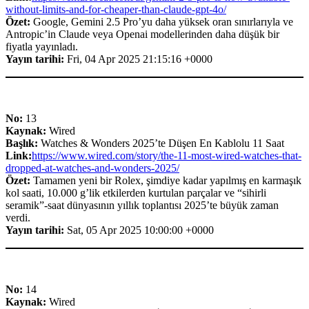
without-limits-and-for-cheaper-than-claude-gpt-4o/
Özet:
Google, Gemini 2.5 Pro’yu daha yüksek oran sınırlarıyla ve
Antropic’in Claude veya Openai modellerinden daha düşük bir
fiyatla yayınladı.
Yayın tarihi:
Fri, 04 Apr 2025 21:15:16 +0000
No:
13
Kaynak:
Wired
Başlık:
Watches & Wonders 2025’te Düşen En Kablolu 11 Saat
Link:
https://www.wired.com/story/the-11-most-wired-watches-that-
dropped-at-watches-and-wonders-2025/
Özet:
Tamamen yeni bir Rolex, şimdiye kadar yapılmış en karmaşık
kol saati, 10.000 g’lik etkilerden kurtulan parçalar ve “sihirli
seramik”-saat dünyasının yıllık toplantısı 2025’te büyük zaman
verdi.
Yayın tarihi:
Sat, 05 Apr 2025 10:00:00 +0000
No:
14
Kaynak:
Wired