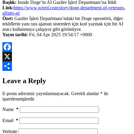
Başlık:
Inside Doge’in AI Gaziler İşleri Departmanı’na İtildi
Link:
https://www.wired.com/story/doge-department-of-veterans-
affairs-ai/
Özet:
Gaziler İşleri Departmanı’ndaki bir Doge operatörü, diğer
tekliflerin yanı sıra ajansın sistemleri için kod yazmak için bir AI
aracı kullanmaya çalışıyor gibi görünüyor.
Yayın tarihi:
Fri, 04 Apr 2025 19:54:17 +0000
Facebook
X
Share
Leave a Reply
E-posta adresiniz yayınlanmayacak.
Gerekli alanlar
*
ile
işaretlenmişlerdir
Name
*
Email
*
Website