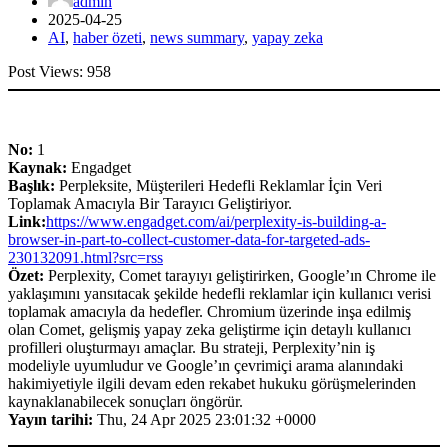
admin
2025-04-25
AI
,
haber özeti
,
news summary
,
yapay zeka
Post Views:
958
No:
1
Kaynak:
Engadget
Başlık:
Perpleksite, Müşterileri Hedefli Reklamlar İçin Veri
Toplamak Amacıyla Bir Tarayıcı Geliştiriyor.
Link:
https://www.engadget.com/ai/perplexity-is-building-a-
browser-in-part-to-collect-customer-data-for-targeted-ads-
230132091.html?src=rss
Özet:
Perplexity, Comet tarayıyı geliştirirken, Google’ın Chrome ile
yaklaşımını yansıtacak şekilde hedefli reklamlar için kullanıcı verisi
toplamak amacıyla da hedefler. Chromium üzerinde inşa edilmiş
olan Comet, gelişmiş yapay zeka geliştirme için detaylı kullanıcı
profilleri oluşturmayı amaçlar. Bu strateji, Perplexity’nin iş
modeliyle uyumludur ve Google’ın çevrimiçi arama alanındaki
hakimiyetiyle ilgili devam eden rekabet hukuku görüşmelerinden
kaynaklanabilecek sonuçları öngörür.
Yayın tarihi:
Thu, 24 Apr 2025 23:01:32 +0000