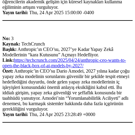
öğrencilerin akademik gelişim için küresel kaynakları kullanma
eğiliminin artışını vurguluyor.
Yayın tarihi:
Thu, 24 Apr 2025 15:00:00 -0400
No:
3
Kaynak:
TechCrunch
Başlık:
Anthropic’ın CEO’su, 2027’ye Kadar Yapay Zekâ
Modellerinin “kara Kutusunu” Açmayı Hedefliyor.
Link:
https://techcrunch.com/2025/04/24/anthropic-ceo-wants-to-
open-the-black-box-of-ai-models-by-2027/
Özet:
Anthropic’in CEO’su Dario Amodei, 2027 yılına kadar çoğu
yapay zeka modelinin sorunlarını güvenilir bir şekilde tespit etmeyi
hedeflediğini duyurdu, önde gelen yapay zeka modellerinin iç
işleyişleri konusundaki önemli anlayış eksikliğini kabul etti. Bu
iddialı girişim, yapay zeka güvenliği ve şeffaflık konusunda bir
taahhüdü yansıtıyor. Amodei’nin “Yorumlanabilirlik Aciliyeti” adlı
denemesi, bu karmaşık sistemler hakkında daha fazla içgörünün
gerekliliğini vurguluyor.
Yayın tarihi:
Thu, 24 Apr 2025 23:28:49 +0000