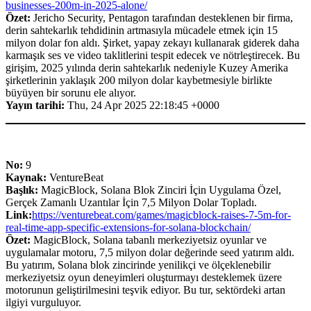
businesses-200m-in-2025-alone/
Özet:
Jericho Security, Pentagon tarafından desteklenen bir firma,
derin sahtekarlık tehdidinin artmasıyla mücadele etmek için 15
milyon dolar fon aldı. Şirket, yapay zekayı kullanarak giderek daha
karmaşık ses ve video taklitlerini tespit edecek ve nötrleştirecek. Bu
girişim, 2025 yılında derin sahtekarlık nedeniyle Kuzey Amerika
şirketlerinin yaklaşık 200 milyon dolar kaybetmesiyle birlikte
büyüyen bir sorunu ele alıyor.
Yayın tarihi:
Thu, 24 Apr 2025 22:18:45 +0000
No:
9
Kaynak:
VentureBeat
Başlık:
MagicBlock, Solana Blok Zinciri İçin Uygulama Özel,
Gerçek Zamanlı Uzantılar İçin 7,5 Milyon Dolar Topladı.
Link:
https://venturebeat.com/games/magicblock-raises-7-5m-for-
real-time-app-specific-extensions-for-solana-blockchain/
Özet:
MagicBlock, Solana tabanlı merkeziyetsiz oyunlar ve
uygulamalar motoru, 7,5 milyon dolar değerinde seed yatırım aldı.
Bu yatırım, Solana blok zincirinde yenilikçi ve ölçeklenebilir
merkeziyetsiz oyun deneyimleri oluşturmayı desteklemek üzere
motorunun geliştirilmesini teşvik ediyor. Bu tur, sektördeki artan
ilgiyi vurguluyor.