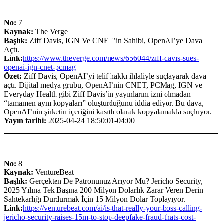
No:
7
Kaynak:
The Verge
Başlık:
Ziff Davis, IGN Ve CNET’in Sahibi, OpenAI’ye Dava
Açtı.
Link:
https://www.theverge.com/news/656044/ziff-davis-sues-
openai-ign-cnet-pcmag
Özet:
Ziff Davis, OpenAI’yi telif hakkı ihlaliyle suçlayarak dava
açtı. Dijital medya grubu, OpenAI’nin CNET, PCMag, IGN ve
Everyday Health gibi Ziff Davis’in yayınlarını izni olmadan
“tamamen aynı kopyaları” oluşturduğunu iddia ediyor. Bu dava,
OpenAI’nin şirketin içeriğini kasıtlı olarak kopyalamakla suçluyor.
Yayın tarihi:
2025-04-24 18:50:01-04:00
No:
8
Kaynak:
VentureBeat
Başlık:
Gerçekten De Patronunuz Arıyor Mu? Jericho Security,
2025 Yılına Tek Başına 200 Milyon Dolarlık Zarar Veren Derin
Sahtekarlığı Durdurmak İçin 15 Milyon Dolar Toplayıyor.
Link:
https://venturebeat.com/ai/is-that-really-your-boss-calling-
jericho-security-raises-15m-to-stop-deepfake-fraud-thats-cost-