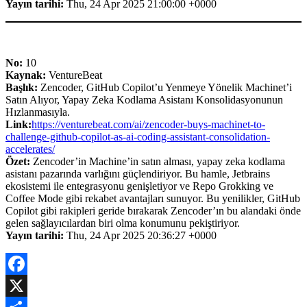
Yayın tarihi:
Thu, 24 Apr 2025 21:00:00 +0000
No:
10
Kaynak:
VentureBeat
Başlık:
Zencoder, GitHub Copilot’u Yenmeye Yönelik Machinet’i
Satın Alıyor, Yapay Zeka Kodlama Asistanı Konsolidasyonunun
Hızlanmasıyla.
Link:
https://venturebeat.com/ai/zencoder-buys-machinet-to-
challenge-github-copilot-as-ai-coding-assistant-consolidation-
accelerates/
Özet:
Zencoder’in Machine’in satın alması, yapay zeka kodlama
asistanı pazarında varlığını güçlendiriyor. Bu hamle, Jetbrains
ekosistemi ile entegrasyonu genişletiyor ve Repo Grokking ve
Coffee Mode gibi rekabet avantajları sunuyor. Bu yenilikler, GitHub
Copilot gibi rakipleri geride bırakarak Zencoder’ın bu alandaki önde
gelen sağlayıcılardan biri olma konumunu pekiştiriyor.
Yayın tarihi:
Thu, 24 Apr 2025 20:36:27 +0000
Facebook