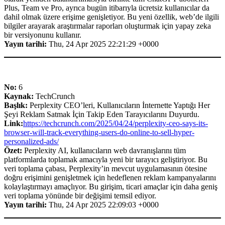
Plus, Team ve Pro, ayrıca bugün itibarıyla ücretsiz kullanıcılar da
dahil olmak üzere erişime genişletiyor. Bu yeni özellik, web’de ilgili
bilgiler arayarak araştırmalar raporları oluşturmak için yapay zeka
bir versiyonunu kullanır.
Yayın tarihi:
Thu, 24 Apr 2025 22:21:29 +0000
No:
6
Kaynak:
TechCrunch
Başlık:
Perplexity CEO’leri, Kullanıcıların İnternette Yaptığı Her
Şeyi Reklam Satmak İçin Takip Eden Tarayıcılarını Duyurdu.
Link:
https://techcrunch.com/2025/04/24/perplexity-ceo-says-its-
browser-will-track-everything-users-do-online-to-sell-hyper-
personalized-ads/
Özet:
Perplexity AI, kullanıcıların web davranışlarını tüm
platformlarda toplamak amacıyla yeni bir tarayıcı geliştiriyor. Bu
veri toplama çabası, Perplexity’in mevcut uygulamasının ötesine
doğru erişimini genişletmek için hedeflenen reklam kampanyalarını
kolaylaştırmayı amaçlıyor. Bu girişim, ticari amaçlar için daha geniş
veri toplama yönünde bir değişimi temsil ediyor.
Yayın tarihi:
Thu, 24 Apr 2025 22:09:03 +0000