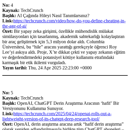
No:
4
Kaynak:
TechCrunch
Başlık:
AI Çağında Hileyi Nasıl Tanımlarsınız?
Link:
https://techcrunch.com/video/how-do-you-define-cheating-in-
the-age-of-ai/
Özet:
Bir yapay zeka girişimi, özellikle mühendislik mülakat
simülasyonları için tasarlanmış, akademik sahtekarlığı kolaylaştıran
bir araç geliştirmek için 5,3 milyon dolar aldı. Columbia
Üniversitesi, bu “hile” aracını yarattığı gerekçeyle öğrenci Roy
Lee’yi askıya aldı. Proje, X’te dikkat çekti ve yapay zekanın eğitim
ve değerlendirmedeki potansiyel kötüye kullanımı etrafındaki
karmaşık bir etik ikilemi vurguladı.
Yayın tarihi:
Thu, 24 Apr 2025 22:23:00 +0000
No:
5
Kaynak:
TechCrunch
Başlık:
OpenAI, ChatGPT Derin Araştırma Aracının ‘hafif’ Bir
Versiyonunu Kullanıma Sunuyor.
Link:
https://techcrunch.com/2025/04/24/openai-rolls-out-a-
lightweight-version-of-its-chatgpt-deep-research-tool/
Özet:
OpenAI, derin araştırma aracına artık “hafif derin araştırma”
olarak yeniden adlandırılmasıyla birlikte tüm ChatGPT aboneleri –