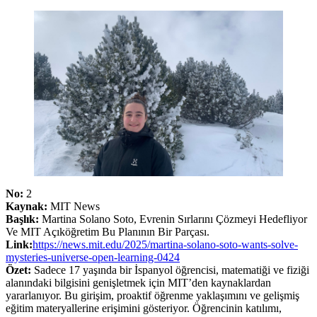
No:
2
Kaynak:
MIT News
Başlık:
Martina Solano Soto, Evrenin Sırlarını Çözmeyi Hedefliyor
Ve MIT Açıköğretim Bu Planının Bir Parçası.
Link:
https://news.mit.edu/2025/martina-solano-soto-wants-solve-
mysteries-universe-open-learning-0424
Özet:
Sadece 17 yaşında bir İspanyol öğrencisi, matematiği ve fiziği
alanındaki bilgisini genişletmek için MIT’den kaynaklardan
yararlanıyor. Bu girişim, proaktif öğrenme yaklaşımını ve gelişmiş
eğitim materyallerine erişimini gösteriyor. Öğrencinin katılımı,