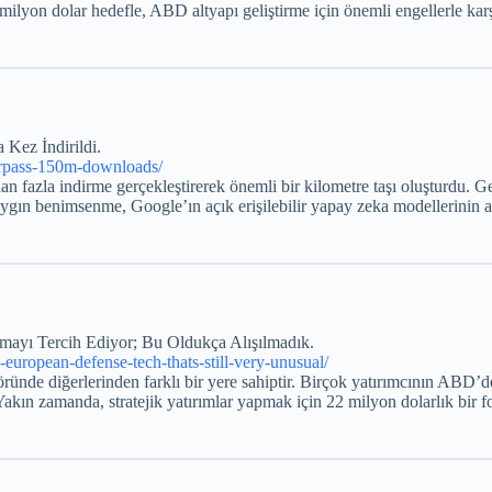
 milyon dolar hedefle, ABD altyapı geliştirme için önemli engellerle kar
Kez İndirildi.
urpass-150m-downloads/
zla indirme gerçekleştirerek önemli bir kilometre taşı oluşturdu. Gel
ın benimsenme, Google’ın açık erişilebilir yapay zeka modellerinin art
ayı Tercih Ediyor; Bu Oldukça Alışılmadık.
-european-defense-tech-thats-still-very-unusual/
öründe diğerlerinden farklı bir yere sahiptir. Birçok yatırımcının ABD
ın zamanda, stratejik yatırımlar yapmak için 22 milyon dolarlık bir fon