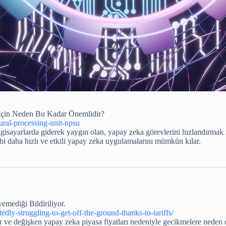
 İçin Neden Bu Kadar Önemlidir?
ural-processing-unit-npsu
lgisayarlarda giderek yaygın olan, yapay zeka görevlerini hızlandırmak iç
ibi daha hızlı ve etkili yapay zeka uygulamalarını mümkün kılar.
emediği Bildiriliyor.
edly-struggling-to-get-off-the-ground-thanks-to-tariffs/
r ve değişken yapay zeka piyasa fiyatları nedeniyle gecikmelere neden 