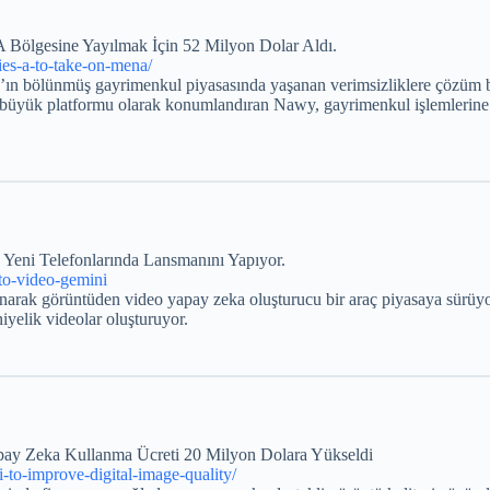
 Bölgesine Yayılmak İçin 52 Milyon Dolar Aldı.
ies-a-to-take-on-mena/
ın bölünmüş gayrimenkul piyasasında yaşanan verimsizliklere çözüm bul
 en büyük platformu olarak konumlandıran Nawy, gayrimenkul işlemlerine 
eni Telefonlarında Lansmanını Yapıyor.
to-video-gemini
llanarak görüntüden video yapay zeka oluşturucu bir araç piyasaya sürü
niyelik videolar oluşturuyor.
apay Zeka Kullanma Ücreti 20 Milyon Dolara Yükseldi
-to-improve-digital-image-quality/