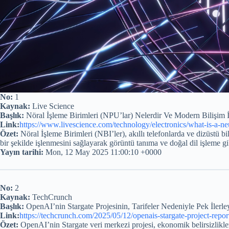
No:
1
Kaynak:
Live Science
Başlık:
Nöral İşleme Birimleri (NPU’lar) Nelerdir Ve Modern Bilişim
Link:
https://www.livescience.com/technology/electronics/what-is-a-ne
Özet:
Nöral İşleme Birimleri (NBI’ler), akıllı telefonlarda ve dizüstü bi
bir şekilde işlenmesini sağlayarak görüntü tanıma ve doğal dil işleme g
Yayın tarihi:
Mon, 12 May 2025 11:00:10 +0000
No:
2
Kaynak:
TechCrunch
Başlık:
OpenAI’nin Stargate Projesinin, Tarifeler Nedeniyle Pek İlerley
Link:
https://techcrunch.com/2025/05/12/openais-stargate-project-report
Özet:
OpenAI’nin Stargate veri merkezi projesi, ekonomik belirsizlikle