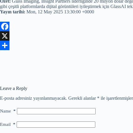
Özet:
Glass Imaging, Insight Partners liderliğinde 20 milyon dolar değeri
gibi çeşitli platformlarda dijital görüntüleri iyileştirmek için GlassAI 
Yayın tarihi:
Mon, 12 May 2025 13:30:00 +0000
F
a
X
c
S
e
h
b
a
o
r
Leave a Reply
o
e
E-posta adresiniz yayınlanmayacak.
Gerekli alanlar
*
ile işaretlenmişler
k
Name
*
Email
*