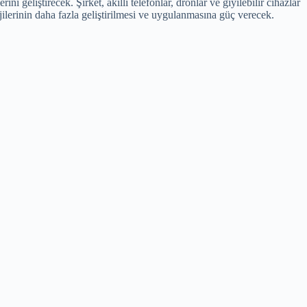
geliştirecek. Şirket, akıllı telefonlar, dronlar ve giyilebilir cihazlar
ojilerinin daha fazla geliştirilmesi ve uygulanmasına güç verecek.