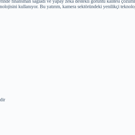
nde finansman sağladı ve yapay zeka destekli görüntü kalitesi çözümlerini 
teknolojisini kullanıyor. Bu yatırım, kamera sektöründeki yenilikçi teknol
dir