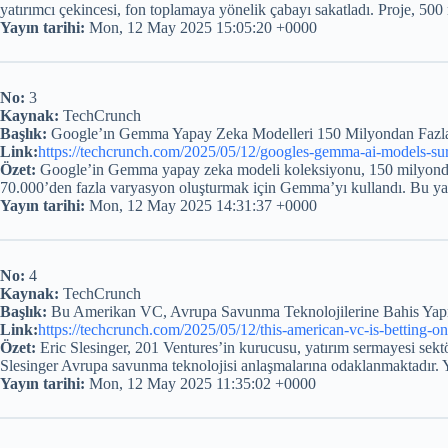
yatırımcı çekincesi, fon toplamaya yönelik çabayı sakatladı. Proje, 500
Yayın tarihi:
Mon, 12 May 2025 15:05:20 +0000
No:
3
Kaynak:
TechCrunch
Başlık:
Google’ın Gemma Yapay Zeka Modelleri 150 Milyondan Fazla 
Link:
https://techcrunch.com/2025/05/12/googles-gemma-ai-models-s
Özet:
Google’in Gemma yapay zeka modeli koleksiyonu, 150 milyondan fa
70.000’den fazla varyasyon oluşturmak için Gemma’yı kullandı. Bu yayg
Yayın tarihi:
Mon, 12 May 2025 14:31:37 +0000
No:
4
Kaynak:
TechCrunch
Başlık:
Bu Amerikan VC, Avrupa Savunma Teknolojilerine Bahis Yapm
Link:
https://techcrunch.com/2025/05/12/this-american-vc-is-betting-on
Özet:
Eric Slesinger, 201 Ventures’in kurucusu, yatırım sermayesi sekt
Slesinger Avrupa savunma teknolojisi anlaşmalarına odaklanmaktadır. Yak
Yayın tarihi:
Mon, 12 May 2025 11:35:02 +0000