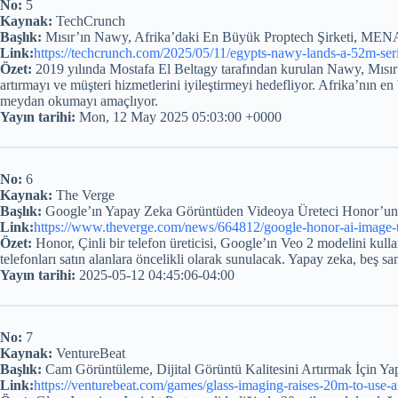
No:
5
Kaynak:
TechCrunch
Başlık:
Mısır’ın Nawy, Afrika’daki En Büyük Proptech Şirketi, MENA
Link:
https://techcrunch.com/2025/05/11/egypts-nawy-lands-a-52m-ser
Özet:
2019 yılında Mostafa El Beltagy tarafından kurulan Nawy, Mısır’
artırmayı ve müşteri hizmetlerini iyileştirmeyi hedefliyor. Afrika’nın
meydan okumayı amaçlıyor.
Yayın tarihi:
Mon, 12 May 2025 05:03:00 +0000
No:
6
Kaynak:
The Verge
Başlık:
Google’ın Yapay Zeka Görüntüden Videoya Üreteci Honor’un Y
Link:
https://www.theverge.com/news/664812/google-honor-ai-image-
Özet:
Honor, Çinli bir telefon üreticisi, Google’ın Veo 2 modelini ku
telefonları satın alanlara öncelikli olarak sunulacak. Yapay zeka, beş sa
Yayın tarihi:
2025-05-12 04:45:06-04:00
No:
7
Kaynak:
VentureBeat
Başlık:
Cam Görüntüleme, Dijital Görüntü Kalitesini Artırmak İçin Y
Link:
https://venturebeat.com/games/glass-imaging-raises-20m-to-use-ai