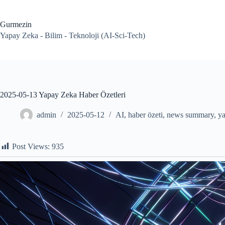
Skip
to
content
Gurmezin
Yapay Zeka - Bilim - Teknoloji (AI-Sci-Tech)
2025-05-13 Yapay Zeka Haber Özetleri
admin
2025-05-12
AI
,
haber özeti
,
news summary
,
y
Post Views:
935