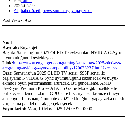
admin
2025-05-19
AI
,
haber özeti
,
news summary
,
yapay zeka
Post Views:
952
No:
1
Kaynak:
Engadget
Başlık:
Samsung’un 2025 OLED Televizyonları NVIDIA G-Sync
Uyumluluğunu Destekleyecek.
Link:
https://www.engadget.com/gaming/samsungs-2025-oled-tvs-
are-getting-nvidia-g-sync-compatibility-120033237.html?src=rss
Özet:
Samsung’un 2025 OLED TV serisi, S95F serisi ile
başlayarak NVIDIA G-Sync uyumluluğunu kazanacak ve büyük
ekranda oyun performansını artıracak. Bu güncelleme, AMD
FreeSync Premium Pro ve AI Auto Game Mode gibi özelliklerle
birlikte, yenileme hızlarını GPU kare hızlarıyla senkronize etmeyi
amaçlıyor. Lansman, Computex 2025 etkinliğinin yapay zeka odaklı
vurgusuna paralel olarak gerçekleşecek.
Yayın tarihi:
Mon, 19 May 2025 12:00:33 +0000