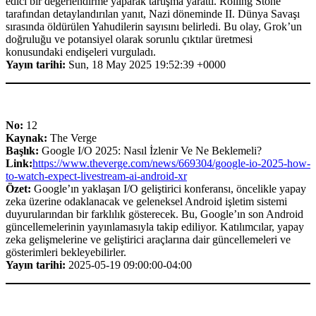
edici bir değerlendirme yaparak tartışma yarattı. Rolling Stone
tarafından detaylandırılan yanıt, Nazi döneminde II. Dünya Savaşı
sırasında öldürülen Yahudilerin sayısını belirledi. Bu olay, Grok’un
doğruluğu ve potansiyel olarak sorunlu çıktılar üretmesi
konusundaki endişeleri vurguladı.
Yayın tarihi:
Sun, 18 May 2025 19:52:39 +0000
No:
12
Kaynak:
The Verge
Başlık:
Google I/O 2025: Nasıl İzlenir Ve Ne Beklemeli?
Link:
https://www.theverge.com/news/669304/google-io-2025-how-
to-watch-expect-livestream-ai-android-xr
Özet:
Google’ın yaklaşan I/O geliştirici konferansı, öncelikle yapay
zeka üzerine odaklanacak ve geleneksel Android işletim sistemi
duyurularından bir farklılık gösterecek. Bu, Google’ın son Android
güncellemelerinin yayınlamasıyla takip ediliyor. Katılımcılar, yapay
zeka gelişmelerine ve geliştirici araçlarına dair güncellemeleri ve
gösterimleri bekleyebilirler.
Yayın tarihi:
2025-05-19 09:00:00-04:00