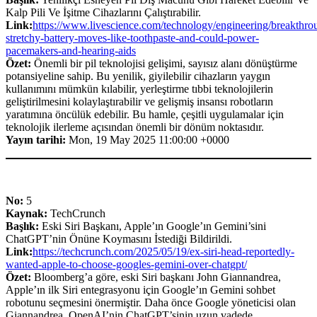
Kalp Pili Ve İşitme Cihazlarını Çalıştırabilir.
Link:
https://www.livescience.com/technology/engineering/breakthro
stretchy-battery-moves-like-toothpaste-and-could-power-
pacemakers-and-hearing-aids
Özet:
Önemli bir pil teknolojisi gelişimi, sayısız alanı dönüştürme
potansiyeline sahip. Bu yenilik, giyilebilir cihazların yaygın
kullanımını mümkün kılabilir, yerleştirme tıbbi teknolojilerin
geliştirilmesini kolaylaştırabilir ve gelişmiş insansı robotların
yaratımına öncülük edebilir. Bu hamle, çeşitli uygulamalar için
teknolojik ilerleme açısından önemli bir dönüm noktasıdır.
Yayın tarihi:
Mon, 19 May 2025 11:00:00 +0000
No:
5
Kaynak:
TechCrunch
Başlık:
Eski Siri Başkanı, Apple’ın Google’ın Gemini’sini
ChatGPT’nin Önüne Koymasını İstediği Bildirildi.
Link:
https://techcrunch.com/2025/05/19/ex-siri-head-reportedly-
wanted-apple-to-choose-googles-gemini-over-chatgpt/
Özet:
Bloomberg’a göre, eski Siri başkanı John Giannandrea,
Apple’ın ilk Siri entegrasyonu için Google’ın Gemini sohbet
robotunu seçmesini önermiştir. Daha önce Google yöneticisi olan
Giannandrea, OpenAI’nin ChatGPT’sinin uzun vadede