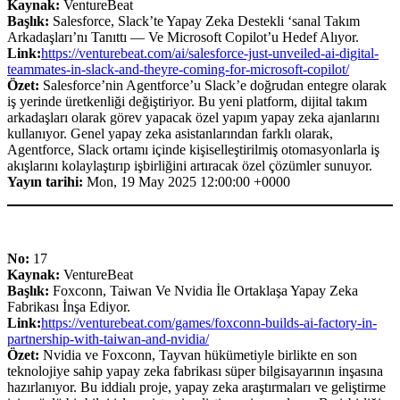
Kaynak:
VentureBeat
Başlık:
Salesforce, Slack’te Yapay Zeka Destekli ‘sanal Takım
Arkadaşları’nı Tanıttı — Ve Microsoft Copilot’u Hedef Alıyor.
Link:
https://venturebeat.com/ai/salesforce-just-unveiled-ai-digital-
teammates-in-slack-and-theyre-coming-for-microsoft-copilot/
Özet:
Salesforce’nin Agentforce’u Slack’e doğrudan entegre olarak
iş yerinde üretkenliği değiştiriyor. Bu yeni platform, dijital takım
arkadaşları olarak görev yapacak özel yapım yapay zeka ajanlarını
kullanıyor. Genel yapay zeka asistanlarından farklı olarak,
Agentforce, Slack ortamı içinde kişiselleştirilmiş otomasyonlarla iş
akışlarını kolaylaştırıp işbirliğini artıracak özel çözümler sunuyor.
Yayın tarihi:
Mon, 19 May 2025 12:00:00 +0000
No:
17
Kaynak:
VentureBeat
Başlık:
Foxconn, Taiwan Ve Nvidia İle Ortaklaşa Yapay Zeka
Fabrikası İnşa Ediyor.
Link:
https://venturebeat.com/games/foxconn-builds-ai-factory-in-
partnership-with-taiwan-and-nvidia/
Özet:
Nvidia ve Foxconn, Tayvan hükümetiyle birlikte en son
teknolojiye sahip yapay zeka fabrikası süper bilgisayarının inşasına
hazırlanıyor. Bu iddialı proje, yapay zeka araştırmaları ve geliştirme