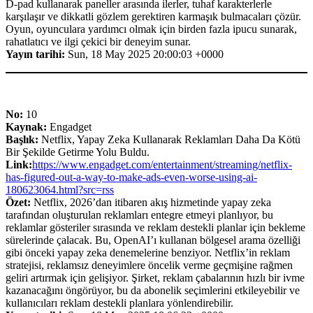
D-pad kullanarak paneller arasında ilerler, tuhaf karakterlerle
karşılaşır ve dikkatli gözlem gerektiren karmaşık bulmacaları çözür.
Oyun, oyunculara yardımcı olmak için birden fazla ipucu sunarak,
rahatlatıcı ve ilgi çekici bir deneyim sunar.
Yayın tarihi:
Sun, 18 May 2025 20:00:03 +0000
No:
10
Kaynak:
Engadget
Başlık:
Netflix, Yapay Zeka Kullanarak Reklamları Daha Da Kötü
Bir Şekilde Getirme Yolu Buldu.
Link:
https://www.engadget.com/entertainment/streaming/netflix-
has-figured-out-a-way-to-make-ads-even-worse-using-ai-
180623064.html?src=rss
Özet:
Netflix, 2026’dan itibaren akış hizmetinde yapay zeka
tarafından oluşturulan reklamları entegre etmeyi planlıyor, bu
reklamlar gösteriler sırasında ve reklam destekli planlar için bekleme
sürelerinde çalacak. Bu, OpenAI’ı kullanan bölgesel arama özelliği
gibi önceki yapay zeka denemelerine benziyor. Netflix’in reklam
stratejisi, reklamsız deneyimlere öncelik verme geçmişine rağmen
geliri artırmak için gelişiyor. Şirket, reklam çabalarının hızlı bir ivme
kazanacağını öngörüyor, bu da abonelik seçimlerini etkileyebilir ve
kullanıcıları reklam destekli planlara yönlendirebilir.