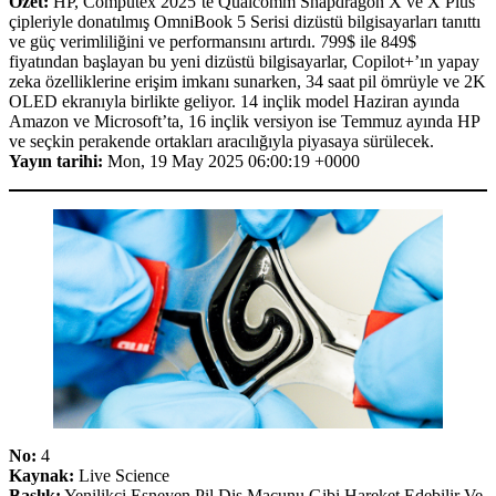
Özet:
HP, Computex 2025’te Qualcomm Snapdragon X ve X Plus
çipleriyle donatılmış OmniBook 5 Serisi dizüstü bilgisayarları tanıttı
ve güç verimliliğini ve performansını artırdı. 799$ ile 849$
fiyatından başlayan bu yeni dizüstü bilgisayarlar, Copilot+’ın yapay
zeka özelliklerine erişim imkanı sunarken, 34 saat pil ömrüyle ve 2K
OLED ekranıyla birlikte geliyor. 14 inçlik model Haziran ayında
Amazon ve Microsoft’ta, 16 inçlik versiyon ise Temmuz ayında HP
ve seçkin perakende ortakları aracılığıyla piyasaya sürülecek.
Yayın tarihi:
Mon, 19 May 2025 06:00:19 +0000
No:
4
Kaynak:
Live Science
Başlık:
Yenilikçi Esneyen Pil Diş Macunu Gibi Hareket Edebilir Ve