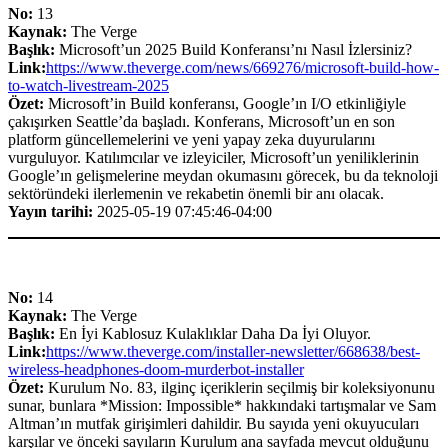
No:
13
Kaynak:
The Verge
Başlık:
Microsoft’un 2025 Build Konferansı’nı Nasıl İzlersiniz?
Link:
https://www.theverge.com/news/669276/microsoft-build-how-
to-watch-livestream-2025
Özet:
Microsoft’in Build konferansı, Google’ın I/O etkinliğiyle
çakışırken Seattle’da başladı. Konferans, Microsoft’un en son
platform güncellemelerini ve yeni yapay zeka duyurularını
vurguluyor. Katılımcılar ve izleyiciler, Microsoft’un yeniliklerinin
Google’ın gelişmelerine meydan okumasını görecek, bu da teknoloji
sektöründeki ilerlemenin ve rekabetin önemli bir anı olacak.
Yayın tarihi:
2025-05-19 07:45:46-04:00
No:
14
Kaynak:
The Verge
Başlık:
En İyi Kablosuz Kulaklıklar Daha Da İyi Oluyor.
Link:
https://www.theverge.com/installer-newsletter/668638/best-
wireless-headphones-doom-murderbot-installer
Özet:
Kurulum No. 83, ilginç içeriklerin seçilmiş bir koleksiyonunu
sunar, bunlara *Mission: Impossible* hakkındaki tartışmalar ve Sam
Altman’ın mutfak girişimleri dahildir. Bu sayıda yeni okuyucuları
karşılar ve önceki sayıların Kurulum ana sayfada mevcut olduğunu