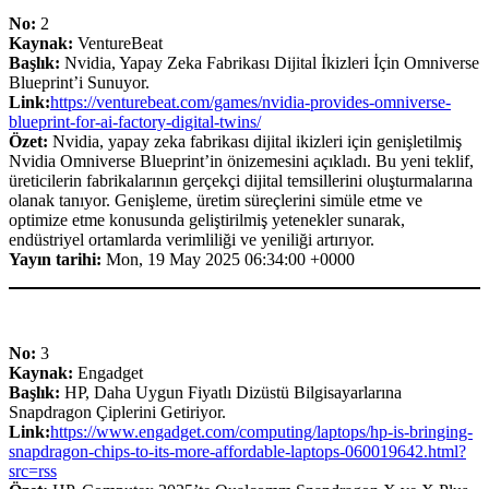
No:
2
Kaynak:
VentureBeat
Başlık:
Nvidia, Yapay Zeka Fabrikası Dijital İkizleri İçin Omniverse
Blueprint’i Sunuyor.
Link:
https://venturebeat.com/games/nvidia-provides-omniverse-
blueprint-for-ai-factory-digital-twins/
Özet:
Nvidia, yapay zeka fabrikası dijital ikizleri için genişletilmiş
Nvidia Omniverse Blueprint’in önizemesini açıkladı. Bu yeni teklif,
üreticilerin fabrikalarının gerçekçi dijital temsillerini oluşturmalarına
olanak tanıyor. Genişleme, üretim süreçlerini simüle etme ve
optimize etme konusunda geliştirilmiş yetenekler sunarak,
endüstriyel ortamlarda verimliliği ve yeniliği artırıyor.
Yayın tarihi:
Mon, 19 May 2025 06:34:00 +0000
No:
3
Kaynak:
Engadget
Başlık:
HP, Daha Uygun Fiyatlı Dizüstü Bilgisayarlarına
Snapdragon Çiplerini Getiriyor.
Link:
https://www.engadget.com/computing/laptops/hp-is-bringing-
snapdragon-chips-to-its-more-affordable-laptops-060019642.html?
src=rss