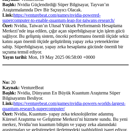
Başlık:
Nvidia Güçlendirdiği Süper Bilgisayar, Tayvan’ın
Araştırmalarında Dev Bir Sıçrayıcı Olacak.
Link:
https://venturebeat.com/games/nvidia-powered-
supercomputer-to-enable-quantum-leap-for-taiwans-research/
Özet:
Nvidia, Taiwan’ın Ulusal Yüksek Performanslı Hesaplama
Merkezi’nde inşa edilen, çığır açan süperbilgisayar için işlem gücü
sağlıyor. Bu gelişmiş sistem, önceki performansı önemli ölçüde sekiz
katını aşan önemli ölçüde geliştirilmiş yapay zeka yeteneklerine
sahip. Süperbilgisayar, yapay zeka hesaplama gücünde önemli bir
sıçrama temsil ediyor.
Yayın tarihi:
Mon, 19 May 2025 06:58:00 +0000
No:
20
Kaynak:
VentureBeat
Başlık:
Nvidia, Dünyanın En Büyük Kuantum Araştırma Süper
Bilgisayarını Besliyor.
Link:
https://venturebeat.com/games/nvidia-powers-worlds-largest-
quantum-research-supercomputer/
Özet:
Nvidia, Kuantum- yapay zeka teknolojilerine adanmış
Küresel Araştırma ve Geliştirme Merkezi’ni hizmete sundu. Bu yeni
merkez, Nvidia’nın kuantum bilişim ve yapay zeka alanındaki
araştırmaları ve geliştirmeleri ilerletmedeki taahhüdünü işaret ediyor.