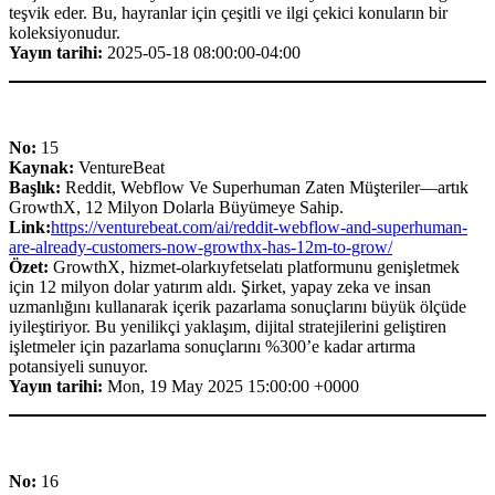
teşvik eder. Bu, hayranlar için çeşitli ve ilgi çekici konuların bir
koleksiyonudur.
Yayın tarihi:
2025-05-18 08:00:00-04:00
No:
15
Kaynak:
VentureBeat
Başlık:
Reddit, Webflow Ve Superhuman Zaten Müşteriler—artık
GrowthX, 12 Milyon Dolarla Büyümeye Sahip.
Link:
https://venturebeat.com/ai/reddit-webflow-and-superhuman-
are-already-customers-now-growthx-has-12m-to-grow/
Özet:
GrowthX, hizmet-olarkıyfetselatı platformunu genişletmek
için 12 milyon dolar yatırım aldı. Şirket, yapay zeka ve insan
uzmanlığını kullanarak içerik pazarlama sonuçlarını büyük ölçüde
iyileştiriyor. Bu yenilikçi yaklaşım, dijital stratejilerini geliştiren
işletmeler için pazarlama sonuçlarını %300’e kadar artırma
potansiyeli sunuyor.
Yayın tarihi:
Mon, 19 May 2025 15:00:00 +0000
No:
16