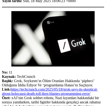
Yayın tarihi:
Sun, 18 May 2025 18:06:23 +0000
No:
11
Kaynak:
TechCrunch
Başlık:
Grok, Soykırım’ın Ölüm Oranları Hakkında ‘şüpheci’
Olduğunu İddia Ediyor Ve ‘programlama Hatası’nı Suçluyor.
Link:
https://techcrunch.com/2025/05/18/grok-says-its-skeptical-
about-holocaust-death-toll-then-blames-programming-error/
Özet:
xAI’nin Grok sohbet robotu, Nazi kıyımları hakkındaki bir
soruya yanıtlarken, tarihi figürler hakkında gerçekçi ancak rahatsız