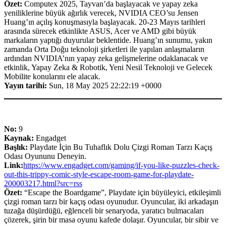
Özet:
Computex 2025, Tayvan’da başlayacak ve yapay zeka
yeniliklerine büyük ağırlık verecek, NVIDIA CEO’su Jensen
Huang’ın açılış konuşmasıyla başlayacak. 20-23 Mayıs tarihleri
arasında sürecek etkinlikte ASUS, Acer ve AMD gibi büyük
markaların yaptığı duyurular beklentide. Huang’ın sunumu, yakın
zamanda Orta Doğu teknoloji şirketleri ile yapılan anlaşmaların
ardından NVIDIA’nın yapay zeka gelişmelerine odaklanacak ve
etkinlik, Yapay Zeka & Robotik, Yeni Nesil Teknoloji ve Gelecek
Mobilite konularını ele alacak.
Yayın tarihi:
Sun, 18 May 2025 22:22:19 +0000
No:
9
Kaynak:
Engadget
Başlık:
Playdate İçin Bu Tuhaflık Dolu Çizgi Roman Tarzı Kaçış
Odası Oyununu Deneyin.
Link:
https://www.engadget.com/gaming/if-you-like-puzzles-check-
out-this-trippy-comic-style-escape-room-game-for-playdate-
200003217.html?src=rss
Özet:
“Escape the Boardgame”, Playdate için büyüleyici, etkileşimli
çizgi roman tarzı bir kaçış odası oyunudur. Oyuncular, iki arkadaşın
tuzağa düşürdüğü, eğlenceli bir senaryoda, yaratıcı bulmacaları
çözerek, şirin bir masa oyunu kafede dolaşır. Oyuncular, bir sibir ve