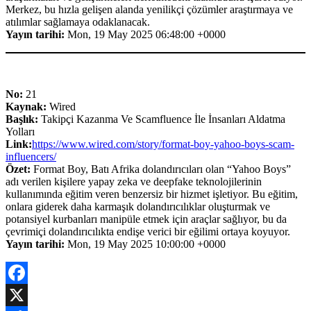
Merkez, bu hızla gelişen alanda yenilikçi çözümler araştırmaya ve
atılımlar sağlamaya odaklanacak.
Yayın tarihi:
Mon, 19 May 2025 06:48:00 +0000
No:
21
Kaynak:
Wired
Başlık:
Takipçi Kazanma Ve Scamfluence İle İnsanları Aldatma
Yolları
Link:
https://www.wired.com/story/format-boy-yahoo-boys-scam-
influencers/
Özet:
Format Boy, Batı Afrika dolandırıcıları olan “Yahoo Boys”
adı verilen kişilere yapay zeka ve deepfake teknolojilerinin
kullanımında eğitim veren benzersiz bir hizmet işletiyor. Bu eğitim,
onlara giderek daha karmaşık dolandırıcılıklar oluşturmak ve
potansiyel kurbanları manipüle etmek için araçlar sağlıyor, bu da
çevrimiçi dolandırıcılıkta endişe verici bir eğilimi ortaya koyuyor.
Yayın tarihi:
Mon, 19 May 2025 10:00:00 +0000
Facebook