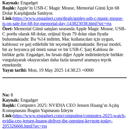
Kaynak:
Engadget
Başlık:
Apple’in USB-C Magic Mouse, Memorial Günü İçin 68
Dolar Karşılığında Satılıyor.
Link:
https://www.engadget.com/deals/apples-usb-c-magic-mouse-
is-on-sale-for-68-for-memorial-day-143823038.html?src=rss
Özet:
Memorial Günü satışları sırasında Apple Magic Mouse, USB-
C portlu olarak 68 dolar, orijinal fiyatı 79 dolar olan fiyatla
bulunmaktadır. Bu %14 indirim, Mac kullanıcıları için uygun,
kablosuz ve şarj edilebilir bir seçeneği sunmaktadır. Beyaz model,
bir ay boyunca pil ömrü sunar ve bir USB-C Şarj Kablosu ile
birlikte gelir. Engadget, bu fırsatı diğer Apple indirimleriyle birlikte
vurgulayarak okuyucuları daha fazla tasarruf aramaya teşvik
etmektedir.
Yayın tarihi:
Mon, 19 May 2025 14:38:23 +0000
No:
8
Kaynak:
Engadget
Başlık:
Computex 2025: NVIDIA CEO Jensen Huang’ın Açılış
Konuşmasını Bugün Yapmasını İzleyin
Link:
https://www.engadget.com/computing/computex-2025-watch-
nvidia-ceo-jensen-huang-deliver-the-opening-keynote-today-
205326666.html?src=rss