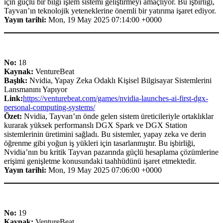
için güçlü bir bilgi işlem sistemi geliştirmeyi amaçlıyor. Bu işbirliği,
Tayvan’ın teknolojik yeteneklerine önemli bir yatırıma işaret ediyor.
Yayın tarihi:
Mon, 19 May 2025 07:14:00 +0000
No:
18
Kaynak:
VentureBeat
Başlık:
Nvidia, Yapay Zeka Odaklı Kişisel Bilgisayar Sistemlerini
Lansmanını Yapıyor
Link:
https://venturebeat.com/games/nvidia-launches-ai-first-dgx-
personal-computing-systems/
Özet:
Nvidia, Tayvan’ın önde gelen sistem üreticileriyle ortaklıklar
kurarak yüksek performanslı DGX Spark ve DGX Station
sistemlerinin üretimini sağladı. Bu sistemler, yapay zeka ve derin
öğrenme gibi yoğun iş yükleri için tasarlanmıştır. Bu işbirliği,
Nvidia’nın bu kritik Tayvan pazarında güçlü hesaplama çözümlerine
erişimi genişletme konusundaki taahhüdünü işaret etmektedir.
Yayın tarihi:
Mon, 19 May 2025 07:06:00 +0000
No:
19
Kaynak:
VentureBeat