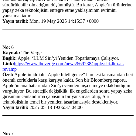
sürdürülebilir olmadığını düşünmüştü. Bu karar, Apple’ın ürünlerine
yapay zeka teknolojisini entegre etme yaklaşımının evrimini
yansıtmaktadır.
Yayın tarihi:
Mon, 19 May 2025 14:15:37 +0000
No:
6
Kaynak:
The Verge
Başlık:
Apple, ‘LLM Siri’yi Yeniden Toparlamaya Çalışıyor.
Link:
https://www.theverge.com/news/669238/apple-siri-llm-ai-
revamp
Özet:
Apple’in iddialı “Apple Intelligence” hamlesi lansmandan beri
önemli zorluklarla karşı karşıya kaldı. Son bir Bloomberg raporu,
Apple’ın ana hatlarından Siri’yi yeniden inşa etmeye odaklandığını
vurguluyor. Bu stratejik değişiklik, ilk engellerden sonra yapay zeka
girişimini canlandırma çabasının bir yansıması olup, Siri
teknolojisinin temel bir yeniden tasarlamasıyla destekleniyor.
Yayın tarihi:
2025-05-18 19:06:37-04:00
No:
7