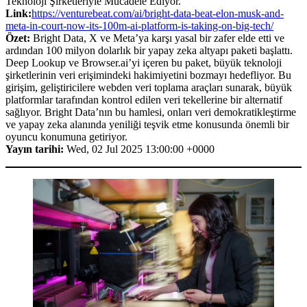
Teknoloji Şirketleriyle Mücadele Ediyor.
Link:
https://venturebeat.com/ai/bright-data-beat-elon-musk-and-
meta-in-court-now-its-100m-ai-platform-is-taking-on-big-tech/
Özet:
Bright Data, X ve Meta’ya karşı yasal bir zafer elde etti ve
ardından 100 milyon dolarlık bir yapay zeka altyapı paketi başlattı.
Deep Lookup ve Browser.ai’yi içeren bu paket, büyük teknoloji
şirketlerinin veri erişimindeki hakimiyetini bozmayı hedefliyor. Bu
girişim, geliştiricilere webden veri toplama araçları sunarak, büyük
platformlar tarafından kontrol edilen veri tekellerine bir alternatif
sağlıyor. Bright Data’nın bu hamlesi, onları veri demokratikleştirme
ve yapay zeka alanında yeniliği teşvik etme konusunda önemli bir
oyuncu konumuna getiriyor.
Yayın tarihi:
Wed, 02 Jul 2025 13:00:00 +0000