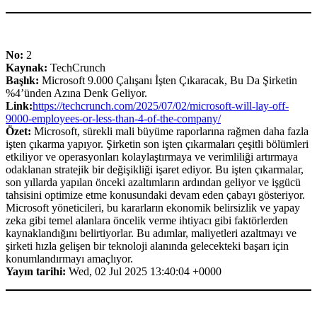
No:
2
Kaynak:
TechCrunch
Başlık:
Microsoft 9.000 Çalışanı İşten Çıkaracak, Bu Da Şirketin
%4’ünden Azına Denk Geliyor.
Link:
https://techcrunch.com/2025/07/02/microsoft-will-lay-off-
9000-employees-or-less-than-4-of-the-company/
Özet:
Microsoft, sürekli mali büyüme raporlarına rağmen daha fazla
işten çıkarma yapıyor. Şirketin son işten çıkarmaları çeşitli bölümleri
etkiliyor ve operasyonları kolaylaştırmaya ve verimliliği artırmaya
odaklanan stratejik bir değişikliği işaret ediyor. Bu işten çıkarmalar,
son yıllarda yapılan önceki azaltımların ardından geliyor ve işgücü
tahsisini optimize etme konusundaki devam eden çabayı gösteriyor.
Microsoft yöneticileri, bu kararların ekonomik belirsizlik ve yapay
zeka gibi temel alanlara öncelik verme ihtiyacı gibi faktörlerden
kaynaklandığını belirtiyorlar. Bu adımlar, maliyetleri azaltmayı ve
şirketi hızla gelişen bir teknoloji alanında gelecekteki başarı için
konumlandırmayı amaçlıyor.
Yayın tarihi:
Wed, 02 Jul 2025 13:40:04 +0000