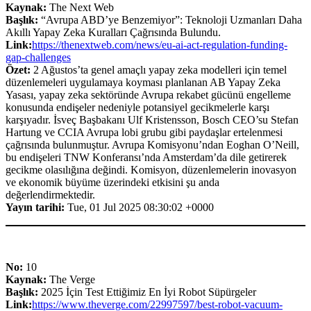
Kaynak:
The Next Web
Başlık:
“Avrupa ABD’ye Benzemiyor”: Teknoloji Uzmanları Daha
Akıllı Yapay Zeka Kuralları Çağrısında Bulundu.
Link:
https://thenextweb.com/news/eu-ai-act-regulation-funding-
gap-challenges
Özet:
2 Ağustos’ta genel amaçlı yapay zeka modelleri için temel
düzenlemeleri uygulamaya koyması planlanan AB Yapay Zeka
Yasası, yapay zeka sektöründe Avrupa rekabet gücünü engelleme
konusunda endişeler nedeniyle potansiyel gecikmelerle karşı
karşıyadır. İsveç Başbakanı Ulf Kristensson, Bosch CEO’su Stefan
Hartung ve CCIA Avrupa lobi grubu gibi paydaşlar ertelenmesi
çağrısında bulunmuştur. Avrupa Komisyonu’ndan Eoghan O’Neill,
bu endişeleri TNW Konferansı’nda Amsterdam’da dile getirerek
gecikme olasılığına değindi. Komisyon, düzenlemelerin inovasyon
ve ekonomik büyüme üzerindeki etkisini şu anda
değerlendirmektedir.
Yayın tarihi:
Tue, 01 Jul 2025 08:30:02 +0000
No:
10
Kaynak:
The Verge
Başlık:
2025 İçin Test Ettiğimiz En İyi Robot Süpürgeler
Link:
https://www.theverge.com/22997597/best-robot-vacuum-