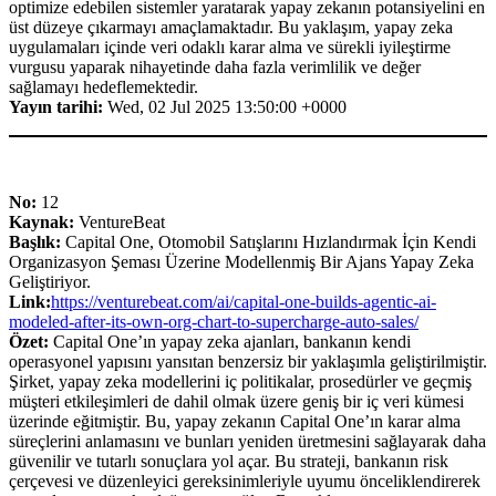
optimize edebilen sistemler yaratarak yapay zekanın potansiyelini en
üst düzeye çıkarmayı amaçlamaktadır. Bu yaklaşım, yapay zeka
uygulamaları içinde veri odaklı karar alma ve sürekli iyileştirme
vurgusu yaparak nihayetinde daha fazla verimlilik ve değer
sağlamayı hedeflemektedir.
Yayın tarihi:
Wed, 02 Jul 2025 13:50:00 +0000
No:
12
Kaynak:
VentureBeat
Başlık:
Capital One, Otomobil Satışlarını Hızlandırmak İçin Kendi
Organizasyon Şeması Üzerine Modellenmiş Bir Ajans Yapay Zeka
Geliştiriyor.
Link:
https://venturebeat.com/ai/capital-one-builds-agentic-ai-
modeled-after-its-own-org-chart-to-supercharge-auto-sales/
Özet:
Capital One’ın yapay zeka ajanları, bankanın kendi
operasyonel yapısını yansıtan benzersiz bir yaklaşımla geliştirilmiştir.
Şirket, yapay zeka modellerini iç politikalar, prosedürler ve geçmiş
müşteri etkileşimleri de dahil olmak üzere geniş bir iç veri kümesi
üzerinde eğitmiştir. Bu, yapay zekanın Capital One’ın karar alma
süreçlerini anlamasını ve bunları yeniden üretmesini sağlayarak daha
güvenilir ve tutarlı sonuçlara yol açar. Bu strateji, bankanın risk
çerçevesi ve düzenleyici gereksinimleriyle uyumu önceliklendirerek