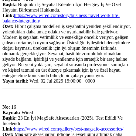
Başlık:
Bugünkü İş Seyahat Edenleri İçin Her Şey İş Ve Özel
Hayatın Birleşmesi Hakkında.
Link:
https://www.wired.com/story/business-travel-work-life-
balance-integration/
Özet:
Hibrit çalışma modelleri iş seyahatini yeniden şekillendiriyor,
yolculukları daha amaç odaklı ve uyarlanabilir hale getiriyor.
Modern iş seyahati verimlilik ve esnekliğe öncelik veriyor, gelişen
çalışma ortamıyla uyum sağlıyor. Üstesliğin iyileştirici deneyimlere
doğru kayması, üretkenlik için iyi oluşun öneminin farkında
olunarak gerçekleşiyor. Seyahat, basit bir zorunluluk olmaktan
ziyade bağlantı, işbirliği ve yenilenme için stratejik bir araç haline
geliyor. Bu yeni yaklaşım, seyahat sırasında profesyonel sonuçları
ve kişisel tatmini en üst düzeye çıkarmak için iş ve özel hayatı
entegre etme konusunda bilinçli bir çabayı yansıtıyor.
Yayın tarihi:
Wed, 02 Jul 2025 15:00:00 +0000
No:
16
Kaynak:
Wired
Başlık:
23 En İyi MagSafe Aksesuarları (2025), Test Edildi Ve
İncelendi
Link:
https://www.wired.com/gallery/best-magsafe-accessories/
Özet:
MagSafe aksesuarları iPhone işlevselliğini artırarak daha