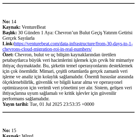
No:
14
Kaynak:
VentureBeat
Başlık:
30 Günden 1 Aya: Chevron’un Bulut Geçiş Yatırım Getirisi
Gerçek Sayılarla
Link:
https://venturebeat.com/data-infrastructure/from-30-days-to-1-
chevrons-cloud-migration-roi-in-real-numbers/
Özet:
Chevron, bulut ve uç bilişim kaynaklarından üretilen
petabaytlarca büyük veri hacimlerini işlemek için çevik bir mimariye
ihtiyaç duymaktadır. Bu, şirketin temel operasyonlarını desteklemek
için çok önemlidir. Mimari, çeşitli ortamlarda gerçek zamanlı veri
işleme ve analiz için kolaylık sağlamalıdır. Önemli hususlar arasında
ölçeklenebilirlik, güvenlik ve bilgili karar alma ve operasyonel
optimizasyon için verimli veri yönetimi yer alır. Sistem, gelişen veri
ihtiyaçlarına uyum sağlamalı ve kritik işlevler için güvenilir
performans sağlamalıdır.
Yayın tarihi:
Tue, 01 Jul 2025 23:53:35 +0000
No:
15
Kaynak:
Wired