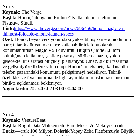
No:
3
Kaynak:
The Verge
Başlık:
Honor, “dünyanın En İnce” Katlanabilir Telefonunu
Piyasaya Sürdü.
Link:
https://www.theverge.com/news/696456/honor-magic-v5-
thinnest-foldable-phone-launch-specs
Özet:
Honor, beyaz versiyonundaki yükseltilmiş kamera modülünü
hariç tutarak dünyanın en ince katlanabilir telefonu olarak
konumlandırılan Magic V5’i duyurdu. Bugün Çin’de 8,8 mm
kalınlığında katlanmış şekilde piyasaya sürülen cihazın, yakın
gelecekte uluslararası bir çıkışı planlanıyor. Cihaz, şık bir tasarıma
ve gelişmiş özelliklere sahip olup, Honor’un rekabetçi katlanabilir
telefon pazarındaki konumunu pekiştirmeyi hedefliyor. Teknik
özellikler ve fiyatlandırma ile ilgili ayrıntıların uluslararası lansmanla
birlikte açıklanması bekleniyor.
Yayın tarihi:
2025-07-02 08:00:00-04:00
No:
4
Kaynak:
VentureBeat
Başlık:
Bright Data Mahkemede Elon Musk Ve Meta’yı Geride
Bıraktı—artık 100 Milyon Dolarlık Yapay Zeka Platformuyla Büyük