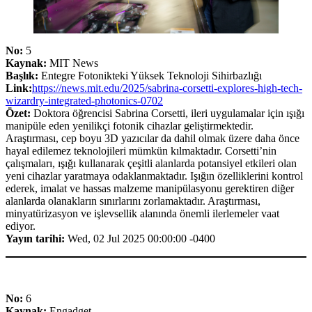
No:
5
Kaynak:
MIT News
Başlık:
Entegre Fotonikteki Yüksek Teknoloji Sihirbazlığı
Link:
https://news.mit.edu/2025/sabrina-corsetti-explores-high-tech-
wizardry-integrated-photonics-0702
Özet:
Doktora öğrencisi Sabrina Corsetti, ileri uygulamalar için ışığı
manipüle eden yenilikçi fotonik cihazlar geliştirmektedir.
Araştırması, cep boyu 3D yazıcılar da dahil olmak üzere daha önce
hayal edilemez teknolojileri mümkün kılmaktadır. Corsetti’nin
çalışmaları, ışığı kullanarak çeşitli alanlarda potansiyel etkileri olan
yeni cihazlar yaratmaya odaklanmaktadır. Işığın özelliklerini kontrol
ederek, imalat ve hassas malzeme manipülasyonu gerektiren diğer
alanlarda olanakların sınırlarını zorlamaktadır. Araştırması,
minyatürizasyon ve işlevsellik alanında önemli ilerlemeler vaat
ediyor.
Yayın tarihi:
Wed, 02 Jul 2025 00:00:00 -0400
No:
6
Kaynak:
Engadget