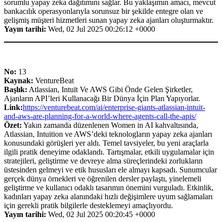
sorumlu yapay zeka dağıtımını sağlar. Bu yaklaşımın amacı, mevcut
bankacılık operasyonlarıyla sorunsuz bir şekilde entegre olan ve
gelişmiş müşteri hizmetleri sunan yapay zeka ajanları oluşturmaktır.
Yayın tarihi:
Wed, 02 Jul 2025 00:26:12 +0000
No:
13
Kaynak:
VentureBeat
Başlık:
Atlassian, Intuït Ve AWS Gibi Önde Gelen Şirketler,
Ajanların API’leri Kullanacağı Bir Dünya İçin Plan Yapıyorlar.
Link:
https://venturebeat.com/ai/enterprise-giants-atlassian-intuit-
and-aws-are-planning-for-a-world-where-agents-call-the-apis/
Özet:
Yakın zamanda düzenlenen Women in AI kahvaltısında,
Atlassian, Intuition ve AWS’deki teknologların yapay zeka ajanları
konusundaki görüşleri yer aldı. Temel tavsiyeler, bu yeni araçlarla
ilgili pratik deneyime odaklandı. Tartışmalar, etkili uygulamalar için
stratejileri, geliştirme ve devreye alma süreçlerindeki zorlukların
üstesinden gelmeyi ve etik hususları ele almayı kapsadı. Sunumcular
gerçek dünya örnekleri ve öğrenilen dersler paylaştı, yinelemeli
geliştirme ve kullanıcı odaklı tasarımın önemini vurguladı. Etkinlik,
kadınları yapay zeka alanındaki hızlı değişimlere uyum sağlamaları
için gerekli pratik bilgilerle desteklemeyi amaçlıyordu.
Yayın tarihi:
Wed, 02 Jul 2025 00:20:45 +0000