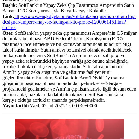
Başlık:
SoftBank’ın Yapay Zeka Çip Tasarımcısı Ampere’nin Satın
Alması FTC Soruşturmasıyla Karşı Karşıya Kalabilir.
Link:
https://www.engadget.com/ai/softbanks-acquisition-of-ai-chip-
designer-ampere-may-be-facing-an-ftc-probe-120006145.html?
src=rss
Özet:
SoftBank’ın yapay zeka çip tasarımcısı Ampere’nin 6,5 milyar
dolarlık satın alması, ABD Federal Ticaret Komisyonu (FTC)
tarafından incelenmekte ve bu komisyon tarafından ikinci bir bilgi
talebi başlatılmıştır. Satın almayı potansiyel olarak geciktirebilecek
bu kapsamlı inceleme, SoftBank’in Arm’in mevcut sahipliği ve
yapay zeka sektöründeki büyüyen varlığı göz önüne alındığında
rekabet hukuku endişeleri yaratmaktadır. Satın almanın amacı,
Arm’in yapay zeka araştırma ve geliştirme faaliyetlerini
güçlendirmektir. Bu adım, SoftBank’in Arm’i Nvidia’ya satma
girişiminin başarısız olmasının ardından gelmekte ve Stargate
projesindeki gecikmeler ve Arm’in çip lisanslarıyla ilgili devam eden
hukuki anlaşmazlıklar da dahil olmak üzere SoftBank’in karşı
karşıya olduğu zorluklar arasında gerçekleşmektedir.
Yayın tarihi:
Wed, 02 Jul 2025 12:00:06 +0000