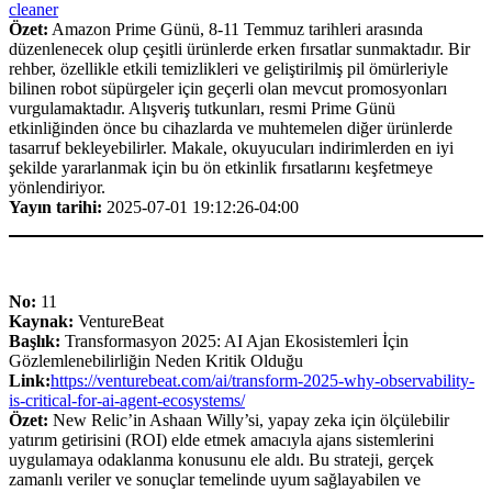
cleaner
Özet:
Amazon Prime Günü, 8-11 Temmuz tarihleri arasında
düzenlenecek olup çeşitli ürünlerde erken fırsatlar sunmaktadır. Bir
rehber, özellikle etkili temizlikleri ve geliştirilmiş pil ömürleriyle
bilinen robot süpürgeler için geçerli olan mevcut promosyonları
vurgulamaktadır. Alışveriş tutkunları, resmi Prime Günü
etkinliğinden önce bu cihazlarda ve muhtemelen diğer ürünlerde
tasarruf bekleyebilirler. Makale, okuyucuları indirimlerden en iyi
şekilde yararlanmak için bu ön etkinlik fırsatlarını keşfetmeye
yönlendiriyor.
Yayın tarihi:
2025-07-01 19:12:26-04:00
No:
11
Kaynak:
VentureBeat
Başlık:
Transformasyon 2025: AI Ajan Ekosistemleri İçin
Gözlemlenebilirliğin Neden Kritik Olduğu
Link:
https://venturebeat.com/ai/transform-2025-why-observability-
is-critical-for-ai-agent-ecosystems/
Özet:
New Relic’in Ashaan Willy’si, yapay zeka için ölçülebilir
yatırım getirisini (ROI) elde etmek amacıyla ajans sistemlerini
uygulamaya odaklanma konusunu ele aldı. Bu strateji, gerçek
zamanlı veriler ve sonuçlar temelinde uyum sağlayabilen ve