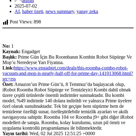
admin
2025-07-02
AI
,
haber özeti
,
news summary
,
yapay zeka
Post Views:
898
No:
1
Kaynak:
Engadget
Başlık:
Prime Gün İçin Bu Roombanın Kombin Robot Süpürge Ve
Mop’u Neredeyse Yarı Fiyatına.
Link:
https://www.engadget.com/deals/this-roomba-combo-robot-
vacuum-and-mop-is-nearly-half-off-for-prime-day-141013068.html?
src=rss
Özet:
Amazon’un Prime Gün’ü, 8 Temmuz’da başlayacak olup,
iRobot Roomba Robot Süpürge ve Temizleyici Kombi dahil olmak
üzere çeşitli ürünlerde önemli indirimler sunmaktadır. Bu kombi
model, %49 indirimle 140 dolara indirildi ve yalnızca Prime üyelere
özel olarak sunulmaktadır. Tek bir geçişte hem süpürme hem de
temizleme özelliği sunar, özelleştirilebilir temizlik ayarları ve akıllı
navigasyona sahiptir. Roomba 104 ve Roomba j9+ gibi diğer iRobot
modelleri de satışta. Roomba, kolay kurulumu, uzun pil ömrü ve
uygulama kontrollü programlaması ile bilinmektedir.
Yayın tarihi:
Wed, 02 Jul 2025 12:51:25 +0000