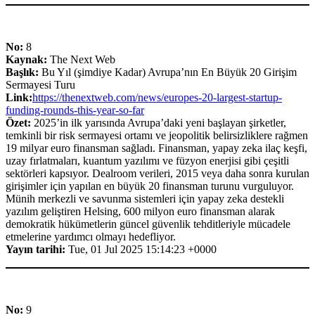
No:
8
Kaynak:
The Next Web
Başlık:
Bu Yıl (şimdiye Kadar) Avrupa’nın En Büyük 20 Girişim
Sermayesi Turu
Link:
https://thenextweb.com/news/europes-20-largest-startup-
funding-rounds-this-year-so-far
Özet:
2025’in ilk yarısında Avrupa’daki yeni başlayan şirketler,
temkinli bir risk sermayesi ortamı ve jeopolitik belirsizliklere rağmen
19 milyar euro finansman sağladı. Finansman, yapay zeka ilaç keşfi,
uzay fırlatmaları, kuantum yazılımı ve füzyon enerjisi gibi çeşitli
sektörleri kapsıyor. Dealroom verileri, 2015 veya daha sonra kurulan
girişimler için yapılan en büyük 20 finansman turunu vurguluyor.
Münih merkezli ve savunma sistemleri için yapay zeka destekli
yazılım geliştiren Helsing, 600 milyon euro finansman alarak
demokratik hükümetlerin güncel güvenlik tehditleriyle mücadele
etmelerine yardımcı olmayı hedefliyor.
Yayın tarihi:
Tue, 01 Jul 2025 15:14:23 +0000
No:
9