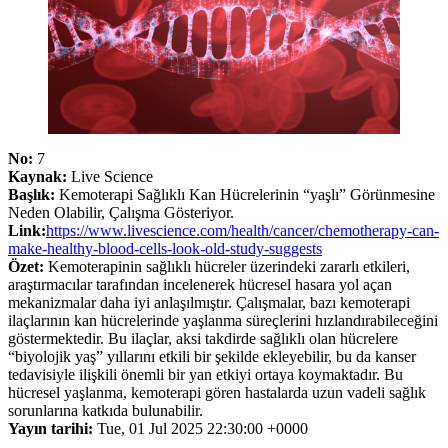
No:
7
Kaynak:
Live Science
Başlık:
Kemoterapi Sağlıklı Kan Hücrelerinin “yaşlı” Görünmesine
Neden Olabilir, Çalışma Gösteriyor.
Link:
https://www.livescience.com/health/cancer/chemotherapy-can-
make-healthy-blood-cells-look-old-study-suggests
Özet:
Kemoterapinin sağlıklı hücreler üzerindeki zararlı etkileri,
araştırmacılar tarafından incelenerek hücresel hasara yol açan
mekanizmalar daha iyi anlaşılmıştır. Çalışmalar, bazı kemoterapi
ilaçlarının kan hücrelerinde yaşlanma süreçlerini hızlandırabileceğini
göstermektedir. Bu ilaçlar, aksi takdirde sağlıklı olan hücrelere
“biyolojik yaş” yıllarını etkili bir şekilde ekleyebilir, bu da kanser
tedavisiyle ilişkili önemli bir yan etkiyi ortaya koymaktadır. Bu
hücresel yaşlanma, kemoterapi gören hastalarda uzun vadeli sağlık
sorunlarına katkıda bulunabilir.
Yayın tarihi:
Tue, 01 Jul 2025 22:30:00 +0000