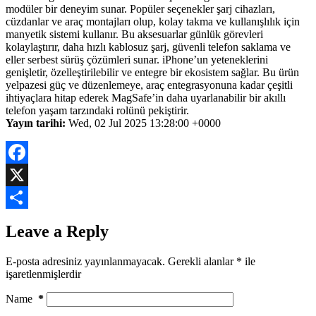
modüler bir deneyim sunar. Popüler seçenekler şarj cihazları,
cüzdanlar ve araç montajları olup, kolay takma ve kullanışlılık için
manyetik sistemi kullanır. Bu aksesuarlar günlük görevleri
kolaylaştırır, daha hızlı kablosuz şarj, güvenli telefon saklama ve
eller serbest sürüş çözümleri sunar. iPhone’un yeteneklerini
genişletir, özelleştirilebilir ve entegre bir ekosistem sağlar. Bu ürün
yelpazesi güç ve düzenlemeye, araç entegrasyonuna kadar çeşitli
ihtiyaçlara hitap ederek MagSafe’in daha uyarlanabilir bir akıllı
telefon yaşam tarzındaki rolünü pekiştirir.
Yayın tarihi:
Wed, 02 Jul 2025 13:28:00 +0000
Facebook
X
Share
Leave a Reply
E-posta adresiniz yayınlanmayacak.
Gerekli alanlar
*
ile
işaretlenmişlerdir
Name
*