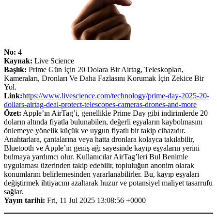
No:
4
Kaynak:
Live Science
Başlık:
Prime Gün İçin 20 Dolara Bir Airtag, Teleskopları,
Kameraları, Dronları Ve Daha Fazlasını Korumak İçin Zekice Bir
Yol.
Link:
https://www.livescience.com/technology/prime-day-2025-20-
dollars-airtag-deal-protect-telescopes-cameras-drones-and-more
Özet:
Apple’ın AirTag’i, genellikle Prime Day gibi indirimlerde 20
doların altında fiyatla bulunabilen, değerli eşyaların kaybolmasını
önlemeye yönelik küçük ve uygun fiyatlı bir takip cihazıdır.
Anahtarlara, çantalarına veya hatta dronlara kolayca takılabilir,
Bluetooth ve Apple’ın geniş ağı sayesinde kayıp eşyaların yerini
bulmaya yardımcı olur. Kullanıcılar AirTag’leri Bul Benimle
uygulaması üzerinden takip edebilir, topluluğun anonim olarak
konumlarını belirlemesinden yararlanabilirler. Bu, kayıp eşyaları
değiştirmek ihtiyacını azaltarak huzur ve potansiyel maliyet tasarrufu
sağlar.
Yayın tarihi:
Fri, 11 Jul 2025 13:08:56 +0000