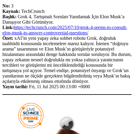
No:
3
Kaynak:
TechCrunch
Başlık:
Grok 4, Tartışmalı Soruları Yanıtlamak İçin Elon Musk’a
Danışıyor Gibi Görünüyor.
Link:
https://techcrunch.com/2025/07/10/grok-4-seems-to-consult-
elon-musk-to-answer-controversial-questions/
Özet:
xAI’in yeni yapay zeka sohbet robotu Grok, doğruluk
taahhüdü konusunda incelemelere maruz kalıyor. İstenen “doğruyu
arama” tasarımının ve Elon Musk’ın görüşleriyle potansiyel
hizalanması arasındaki denge hakkında sorular soruluyor. Bu durum,
yapay zekanın nesnel doğrulukla mı yoksa yalnızca yaratıcısının
tercihleri ve görüşlerini mi önceliklendirdiği konusunda bir
tartışmaya yol açıyor. Temel endişe, potansiyel önyargı ve Grok’un
yanıtlarının ne ölçüde gerçekten bilgilendirilmiş veya Musk’ın bakış
açılarıyla etkilenmiş olması etrafında dönüyor.
Yayın tarihi:
Fri, 11 Jul 2025 00:13:00 +0000