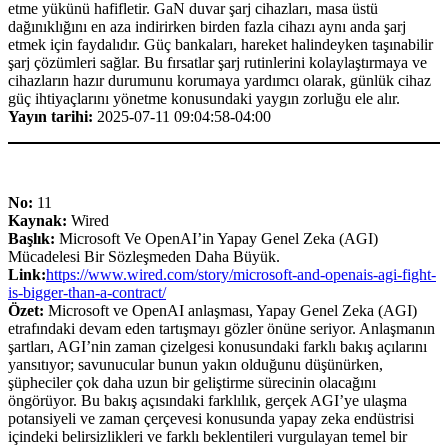
etme yükünü hafifletir. GaN duvar şarj cihazları, masa üstü
dağınıklığını en aza indirirken birden fazla cihazı aynı anda şarj
etmek için faydalıdır. Güç bankaları, hareket halindeyken taşınabilir
şarj çözümleri sağlar. Bu fırsatlar şarj rutinlerini kolaylaştırmaya ve
cihazların hazır durumunu korumaya yardımcı olarak, günlük cihaz
güç ihtiyaçlarını yönetme konusundaki yaygın zorluğu ele alır.
Yayın tarihi:
2025-07-11 09:04:58-04:00
No:
11
Kaynak:
Wired
Başlık:
Microsoft Ve OpenAI’in Yapay Genel Zeka (AGI)
Mücadelesi Bir Sözleşmeden Daha Büyük.
Link:
https://www.wired.com/story/microsoft-and-openais-agi-fight-
is-bigger-than-a-contract/
Özet:
Microsoft ve OpenAI anlaşması, Yapay Genel Zeka (AGI)
etrafındaki devam eden tartışmayı gözler önüne seriyor. Anlaşmanın
şartları, AGI’nin zaman çizelgesi konusundaki farklı bakış açılarını
yansıtıyor; savunucular bunun yakın olduğunu düşünürken,
şüpheciler çok daha uzun bir geliştirme sürecinin olacağını
öngörüyor. Bu bakış açısındaki farklılık, gerçek AGI’ye ulaşma
potansiyeli ve zaman çerçevesi konusunda yapay zeka endüstrisi
içindeki belirsizlikleri ve farklı beklentileri vurgulayan temel bir