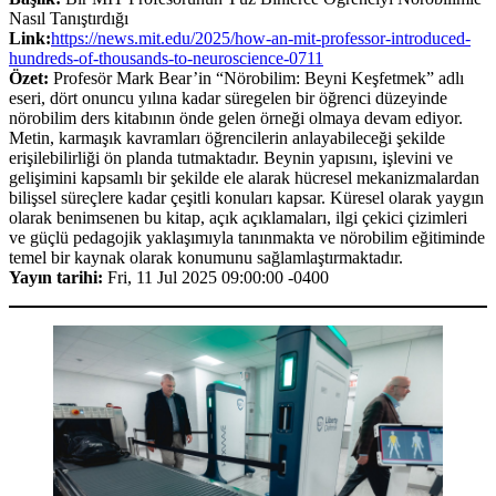
Nasıl Tanıştırdığı
Link:
https://news.mit.edu/2025/how-an-mit-professor-introduced-
hundreds-of-thousands-to-neuroscience-0711
Özet:
Profesör Mark Bear’in “Nörobilim: Beyni Keşfetmek” adlı
eseri, dört onuncu yılına kadar süregelen bir öğrenci düzeyinde
nörobilim ders kitabının önde gelen örneği olmaya devam ediyor.
Metin, karmaşık kavramları öğrencilerin anlayabileceği şekilde
erişilebilirliği ön planda tutmaktadır. Beynin yapısını, işlevini ve
gelişimini kapsamlı bir şekilde ele alarak hücresel mekanizmalardan
bilişsel süreçlere kadar çeşitli konuları kapsar. Küresel olarak yaygın
olarak benimsenen bu kitap, açık açıklamaları, ilgi çekici çizimleri
ve güçlü pedagojik yaklaşımıyla tanınmakta ve nörobilim eğitiminde
temel bir kaynak olarak konumunu sağlamlaştırmaktadır.
Yayın tarihi:
Fri, 11 Jul 2025 09:00:00 -0400