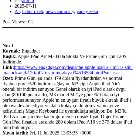
admin
2025-07-11
AI
,
haber özeti
,
news summary
,
yapay zeka
Post Views:
912
No:
1
Kaynak:
Engadget
Başlık:
Apple İPad Air M3 Hala Stokta Ve Prime Gün İçin 120$
İndirimde.
Link:
https://www.engadget.com/deals/the-apple-ipad-air-m3-is-still-
in-stock-and-120-off-for-prime-day-094516584.html?src=rss
Özet:
Prime Gün, şu anda 479 dolara fiyatlandırılan ve normal
fiyatına göre %20 indirim sağlayan, M3 çipli Apple iPad Air’e
önemli bir indirim sunuyor. Genel olarak en iyi iPad olarak övgü
alan (89/100 puan aldı), M3 model M2’ye göre %16 daha iyi
performans sunuyor. Apple’ın en uygun fiyatlı büyük ekranlı iPad’i
olmaya devam ediyor ve daha kolay çoklu görev yapmayı ve
geliştirilmiş Magic Keyboard ile uyumluluğu sağlıyor. Bu, M3’lü
iPad Air için şimdiye kadar görülen en düşük fiyat. Diğer Prime
Gün iPad fırsatları arasında 280 dolara iPad A16 ve 379 dolara iPad
mini bulunuyor.
Yayın tarihi:
Fri, 11 Jul 2025 13:05:35 +0000