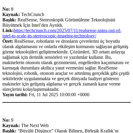
No:
8
Kaynak:
TechCrunch
Başlık:
RealSense, Stereoskopik Görüntüleme Teknolojisini
Büyütmek İçin Intel’den Ayrıldı.
Link:
https://techcrunch.com/2025/07/11/realsense-spins-out-of-
intel-to-scale-its-stereoscopic-imaging-technology/
Özet:
RealSense, robotların ve dronların çevrelerini üç boyutlu
olarak algılamasını ve onlarla etkileşim kurmasını sağlayan gelişmiş
görme teknolojileri geliştirmektedir. Çözümleri, 3D ortam anlayışı
sağlamak için derinlik sensörleri ve yazılımlar kullanır. Bu,
makinelerin otonom olarak gezinmesini, engellerden kaçınmasını ve
karmaşık durumlara akıllıca yanıt vermesini sağlar. RealSense
teknolojisi, robotik, otonom araçlar ve artırılmış gerçeklik gibi çeşitli
sektörlerde uygulanmakta ve gerçek dünyada faaliyet gösteren
makineler için gelişmiş algılama ve gerçek zamanlı karar verme
süreçlerini kolaylaştırmaktadır.
Yayın tarihi:
Fri, 11 Jul 2025 10:00:00 +0000
No:
9
Kaynak:
The Next Web
Başlık:
“Büyülü Düşünce” Olarak Bilinen, Birleşik Krallık’ın