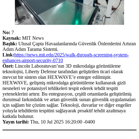
No:
7
Kaynak:
MIT News
Başlık:
Ulusal Çapta Havaalanlarında Güvenlik Önlemlerini Artıran
Adım Adım Tarama Sistemi.
Link:
https://news.mit.edu/2025/walk-through-screening-system-
enhances-airport-security-0710
Özet:
Lincoln Laboratuvarı’nın 3D mikrodalga görüntüleme
teknolojisi, Liberty Defense tarafından geliştirilen ticari olarak
mevcut bir sistem olan HEXWAVE’e entegre edilmiştir.
HEXWAVE, gelişmiş mikrodalga görüntüleme kullanarak gizli
nesneleri ve potansiyel tehlikeleri tespit ederek tehdit tespiti
yeteneklerini artırır. Bu entegrasyon, çeşitli ortamlarda geliştirilmiş
durumsal farkındalık ve artan güvenlik sunan güvenlik uygulamaları
için sağlam bir çözüm sağlar. Teknoloji, duvarlar ve diğer engeller
yoluyla tehditlerin tespitini sağlayarak proaktif tehdit azaltmaya
katkıda bulunur.
Yayın tarihi:
Thu, 10 Jul 2025 16:20:00 -0400