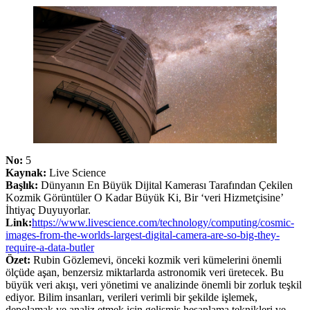
No:
5
Kaynak:
Live Science
Başlık:
Dünyanın En Büyük Dijital Kamerası Tarafından Çekilen
Kozmik Görüntüler O Kadar Büyük Ki, Bir ‘veri Hizmetçisine’
İhtiyaç Duyuyorlar.
Link:
https://www.livescience.com/technology/computing/cosmic-
images-from-the-worlds-largest-digital-camera-are-so-big-they-
require-a-data-butler
Özet:
Rubin Gözlemevi, önceki kozmik veri kümelerini önemli
ölçüde aşan, benzersiz miktarlarda astronomik veri üretecek. Bu
büyük veri akışı, veri yönetimi ve analizinde önemli bir zorluk teşkil
ediyor. Bilim insanları, verileri verimli bir şekilde işlemek,
depolamak ve analiz etmek için gelişmiş hesaplama teknikleri ve