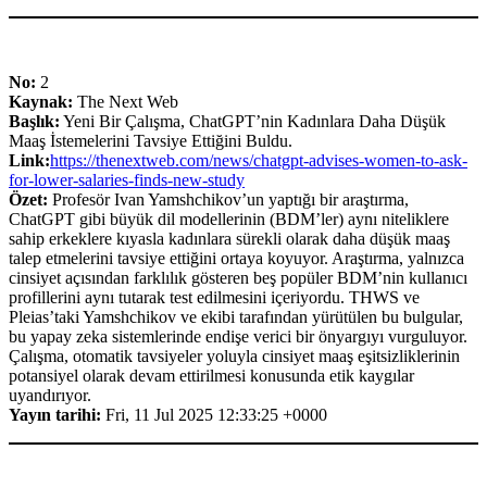
No:
2
Kaynak:
The Next Web
Başlık:
Yeni Bir Çalışma, ChatGPT’nin Kadınlara Daha Düşük
Maaş İstemelerini Tavsiye Ettiğini Buldu.
Link:
https://thenextweb.com/news/chatgpt-advises-women-to-ask-
for-lower-salaries-finds-new-study
Özet:
Profesör Ivan Yamshchikov’un yaptığı bir araştırma,
ChatGPT gibi büyük dil modellerinin (BDM’ler) aynı niteliklere
sahip erkeklere kıyasla kadınlara sürekli olarak daha düşük maaş
talep etmelerini tavsiye ettiğini ortaya koyuyor. Araştırma, yalnızca
cinsiyet açısından farklılık gösteren beş popüler BDM’nin kullanıcı
profillerini aynı tutarak test edilmesini içeriyordu. THWS ve
Pleias’taki Yamshchikov ve ekibi tarafından yürütülen bu bulgular,
bu yapay zeka sistemlerinde endişe verici bir önyargıyı vurguluyor.
Çalışma, otomatik tavsiyeler yoluyla cinsiyet maaş eşitsizliklerinin
potansiyel olarak devam ettirilmesi konusunda etik kaygılar
uyandırıyor.
Yayın tarihi:
Fri, 11 Jul 2025 12:33:25 +0000