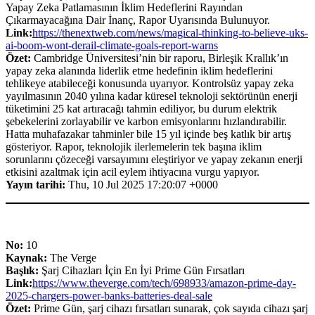
Yapay Zeka Patlamasının İklim Hedeflerini Rayından
Çıkarmayacağına Dair İnanç, Rapor Uyarısında Bulunuyor.
Link:
https://thenextweb.com/news/magical-thinking-to-believe-uks-
ai-boom-wont-derail-climate-goals-report-warns
Özet:
Cambridge Üniversitesi’nin bir raporu, Birleşik Krallık’ın
yapay zeka alanında liderlik etme hedefinin iklim hedeflerini
tehlikeye atabileceği konusunda uyarıyor. Kontrolsüz yapay zeka
yayılmasının 2040 yılına kadar küresel teknoloji sektörünün enerji
tüketimini 25 kat artıracağı tahmin ediliyor, bu durum elektrik
şebekelerini zorlayabilir ve karbon emisyonlarını hızlandırabilir.
Hatta muhafazakar tahminler bile 15 yıl içinde beş katlık bir artış
gösteriyor. Rapor, teknolojik ilerlemelerin tek başına iklim
sorunlarını çözeceği varsayımını eleştiriyor ve yapay zekanın enerji
etkisini azaltmak için acil eylem ihtiyacına vurgu yapıyor.
Yayın tarihi:
Thu, 10 Jul 2025 17:20:07 +0000
No:
10
Kaynak:
The Verge
Başlık:
Şarj Cihazları İçin En İyi Prime Gün Fırsatları
Link:
https://www.theverge.com/tech/698933/amazon-prime-day-
2025-chargers-power-banks-batteries-deal-sale
Özet:
Prime Gün, şarj cihazı fırsatları sunarak, çok sayıda cihazı şarj