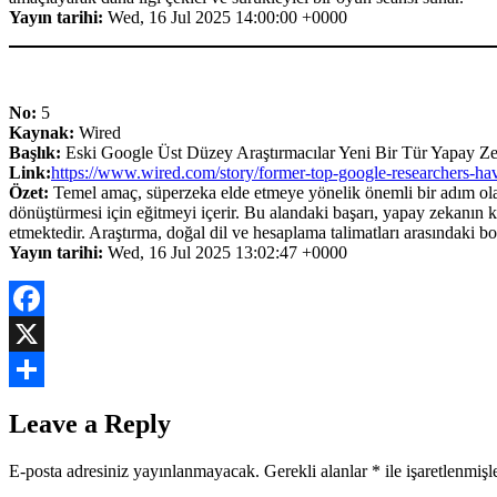
Yayın tarihi:
Wed, 16 Jul 2025 14:00:00 +0000
No:
5
Kaynak:
Wired
Başlık:
Eski Google Üst Düzey Araştırmacılar Yeni Bir Tür Yapay Zek
Link:
https://www.wired.com/story/former-top-google-researchers-ha
Özet:
Temel amaç, süperzeka elde etmeye yönelik önemli bir adım olan
dönüştürmesi için eğitmeyi içerir. Bu alandaki başarı, yapay zekanın 
etmektedir. Araştırma, doğal dil ve hesaplama talimatları arasındaki 
Yayın tarihi:
Wed, 16 Jul 2025 13:02:47 +0000
Facebook
X
Share
Leave a Reply
E-posta adresiniz yayınlanmayacak.
Gerekli alanlar
*
ile işaretlenmişl