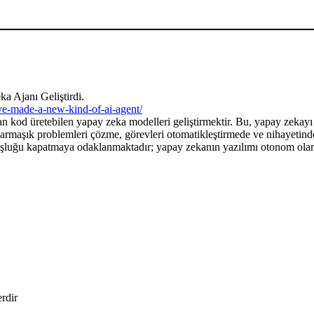
a Ajanı Geliştirdi.
ve-made-a-new-kind-of-ai-agent/
 kod üretebilen yapay zeka modelleri geliştirmektir. Bu, yapay zekayı
karmaşık problemleri çözme, görevleri otomatikleştirmede ve nihayetinde
boşluğu kapatmaya odaklanmaktadır; yapay zekanın yazılımı otonom olara
erdir