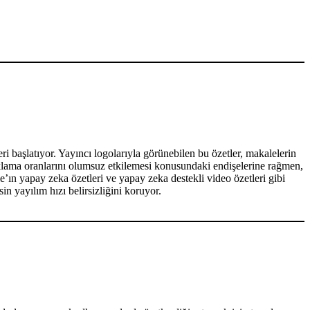
 başlatıyor. Yayıncı logolarıyla görünebilen bu özetler, makalelerin
tıklama oranlarını olumsuz etkilemesi konusundaki endişelerine rağmen,
’ın yapay zeka özetleri ve yapay zeka destekli video özetleri gibi
in yayılım hızı belirsizliğini koruyor.