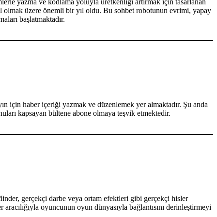
erle yazma ve kodlama yoluyla üretkenliği artırmak için tasarlanan
hil olmak üzere önemli bir yıl oldu. Bu sohbet robotunun evrimi, yapay
şmaları başlatmaktadır.
yın için haber içeriği yazmak ve düzenlemek yer almaktadır. Şu anda
konuları kapsayan bültene abone olmaya teşvik etmektedir.
inder, gerçekçi darbe veya ortam efektleri gibi gerçekçi hisler
ler aracılığıyla oyuncunun oyun dünyasıyla bağlantısını derinleştirmeyi