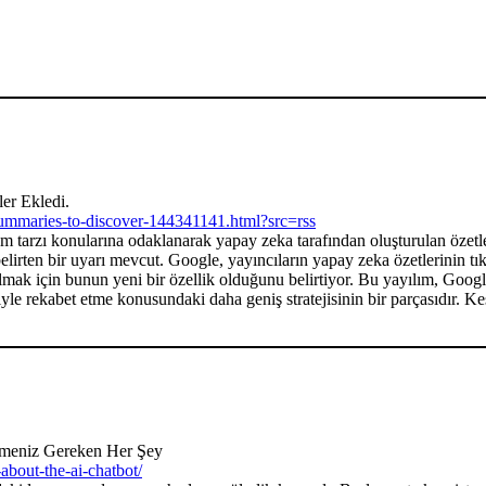
er Ekledi.
summaries-to-discover-144341141.html?src=rss
arzı konularına odaklanarak yapay zeka tarafından oluşturulan özetleri
belirten bir uyarı mevcut. Google, yayıncıların yapay zeka özetlerinin 
lmak için bunun yeni bir özellik olduğunu belirtiyor. Bu yayılım, Google
yle rekabet etme konusundaki daha geniş stratejisinin bir parçasıdır. Kes
meniz Gereken Her Şey
about-the-ai-chatbot/