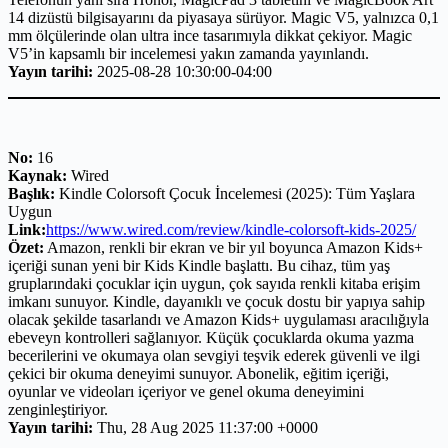
14 dizüstü bilgisayarını da piyasaya sürüyor. Magic V5, yalnızca 0,1
mm ölçülerinde olan ultra ince tasarımıyla dikkat çekiyor. Magic
V5’in kapsamlı bir incelemesi yakın zamanda yayınlandı.
Yayın tarihi:
2025-08-28 10:30:00-04:00
No:
16
Kaynak:
Wired
Başlık:
Kindle Colorsoft Çocuk İncelemesi (2025): Tüm Yaşlara
Uygun
Link:
https://www.wired.com/review/kindle-colorsoft-kids-2025/
Özet:
Amazon, renkli bir ekran ve bir yıl boyunca Amazon Kids+
içeriği sunan yeni bir Kids Kindle başlattı. Bu cihaz, tüm yaş
gruplarındaki çocuklar için uygun, çok sayıda renkli kitaba erişim
imkanı sunuyor. Kindle, dayanıklı ve çocuk dostu bir yapıya sahip
olacak şekilde tasarlandı ve Amazon Kids+ uygulaması aracılığıyla
ebeveyn kontrolleri sağlanıyor. Küçük çocuklarda okuma yazma
becerilerini ve okumaya olan sevgiyi teşvik ederek güvenli ve ilgi
çekici bir okuma deneyimi sunuyor. Abonelik, eğitim içeriği,
oyunlar ve videoları içeriyor ve genel okuma deneyimini
zenginleştiriyor.
Yayın tarihi:
Thu, 28 Aug 2025 11:37:00 +0000