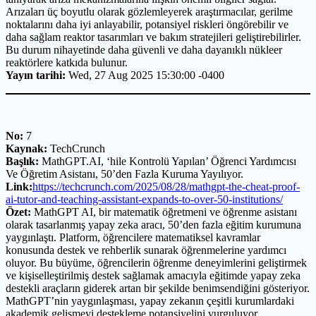
Arızaları üç boyutlu olarak gözlemleyerek araştırmacılar, gerilme
noktalarını daha iyi anlayabilir, potansiyel riskleri öngörebilir ve
daha sağlam reaktor tasarımları ve bakım stratejileri geliştirebilirler.
Bu durum nihayetinde daha güvenli ve daha dayanıklı nükleer
reaktörlere katkıda bulunur.
Yayın tarihi:
Wed, 27 Aug 2025 15:30:00 -0400
No:
7
Kaynak:
TechCrunch
Başlık:
MathGPT.AI, ‘hile Kontrolü Yapılan’ Öğrenci Yardımcısı
Ve Öğretim Asistanı, 50’den Fazla Kuruma Yayılıyor.
Link:
https://techcrunch.com/2025/08/28/mathgpt-the-cheat-proof-
ai-tutor-and-teaching-assistant-expands-to-over-50-institutions/
Özet:
MathGPT AI, bir matematik öğretmeni ve öğrenme asistanı
olarak tasarlanmış yapay zeka aracı, 50’den fazla eğitim kurumuna
yaygınlaştı. Platform, öğrencilere matematiksel kavramlar
konusunda destek ve rehberlik sunarak öğrenmelerine yardımcı
oluyor. Bu büyüme, öğrencilerin öğrenme deneyimlerini geliştirmek
ve kişiselleştirilmiş destek sağlamak amacıyla eğitimde yapay zeka
destekli araçların giderek artan bir şekilde benimsendiğini gösteriyor.
MathGPT’nin yaygınlaşması, yapay zekanın çeşitli kurumlardaki
akademik gelişmeyi destekleme potansiyelini vurguluyor.