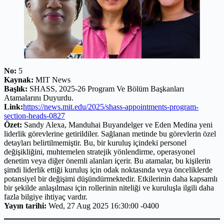
No:
5
Kaynak:
MIT News
Başlık:
SHASS, 2025-26 Program Ve Bölüm Başkanları
Atamalarını Duyurdu.
Link:
https://news.mit.edu/2025/shass-appointments-program-
section-heads-0827
Özet:
Sandy Alexa, Manduhai Buyandelger ve Eden Medina yeni
liderlik görevlerine getirildiler. Sağlanan metinde bu görevlerin özel
detayları belirtilmemiştir. Bu, bir kuruluş içindeki personel
değişikliğini, muhtemelen stratejik yönlendirme, operasyonel
denetim veya diğer önemli alanları içerir. Bu atamalar, bu kişilerin
şimdi liderlik ettiği kuruluş için odak noktasında veya önceliklerde
potansiyel bir değişimi düşündürmektedir. Etkilerinin daha kapsamlı
bir şekilde anlaşılması için rollerinin niteliği ve kuruluşla ilgili daha
fazla bilgiye ihtiyaç vardır.
Yayın tarihi:
Wed, 27 Aug 2025 16:30:00 -0400