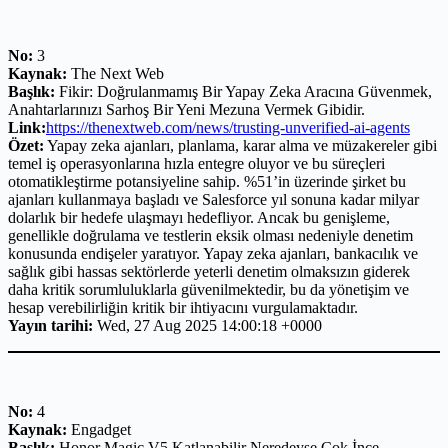
No:
3
Kaynak:
The Next Web
Başlık:
Fikir: Doğrulanmamış Bir Yapay Zeka Aracına Güvenmek,
Anahtarlarınızı Sarhoş Bir Yeni Mezuna Vermek Gibidir.
Link:
https://thenextweb.com/news/trusting-unverified-ai-agents
Özet:
Yapay zeka ajanları, planlama, karar alma ve müzakereler gibi
temel iş operasyonlarına hızla entegre oluyor ve bu süreçleri
otomatikleştirme potansiyeline sahip. %51’in üzerinde şirket bu
ajanları kullanmaya başladı ve Salesforce yıl sonuna kadar milyar
dolarlık bir hedefe ulaşmayı hedefliyor. Ancak bu genişleme,
genellikle doğrulama ve testlerin eksik olması nedeniyle denetim
konusunda endişeler yaratıyor. Yapay zeka ajanları, bankacılık ve
sağlık gibi hassas sektörlerde yeterli denetim olmaksızın giderek
daha kritik sorumluluklarla güvenilmektedir, bu da yönetişim ve
hesap verebilirliğin kritik bir ihtiyacını vurgulamaktadır.
Yayın tarihi:
Wed, 27 Aug 2025 14:00:18 +0000
No:
4
Kaynak:
Engadget
Başlık:
Honor Magic V5 Katlanabilir Neredeyse Çok İnce