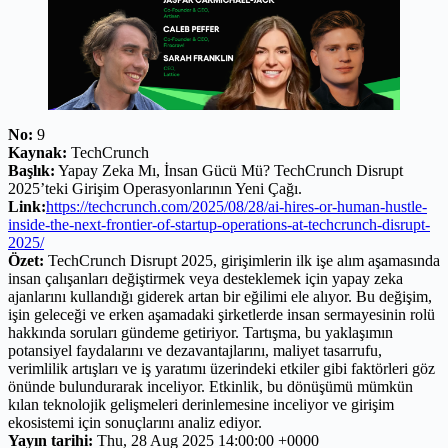
No:
9
Kaynak:
TechCrunch
Başlık:
Yapay Zeka Mı, İnsan Gücü Mü? TechCrunch Disrupt
2025’teki Girişim Operasyonlarının Yeni Çağı.
Link:
https://techcrunch.com/2025/08/28/ai-hires-or-human-hustle-
inside-the-next-frontier-of-startup-operations-at-techcrunch-disrupt-
2025/
Özet:
TechCrunch Disrupt 2025, girişimlerin ilk işe alım aşamasında
insan çalışanları değiştirmek veya desteklemek için yapay zeka
ajanlarını kullandığı giderek artan bir eğilimi ele alıyor. Bu değişim,
işin geleceği ve erken aşamadaki şirketlerde insan sermayesinin rolü
hakkında soruları gündeme getiriyor. Tartışma, bu yaklaşımın
potansiyel faydalarını ve dezavantajlarını, maliyet tasarrufu,
verimlilik artışları ve iş yaratımı üzerindeki etkiler gibi faktörleri göz
önünde bulundurarak inceliyor. Etkinlik, bu dönüşümü mümkün
kılan teknolojik gelişmeleri derinlemesine inceliyor ve girişim
ekosistemi için sonuçlarını analiz ediyor.
Yayın tarihi:
Thu, 28 Aug 2025 14:00:00 +0000