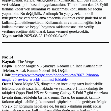
başlayacaktır. Ayrıca, vazgeçmeyen kullanıcılar için beş yıllık bir
veri saklama politikası da uygulanacaktır. Tüm kullanıcılar, 28 Eylül
tarihine kadar veri kullanımı ve saklanması konusunda bir seçim
yapmalıdır. Bu değişiklik, Anthropic’in yapay zeka modeli
iyileştirme ve veri depolama amacıyla kullanıcı etkileşimlerini nasıl
kullandığını etkilemektedir. Kullanıcıların verilerinin eğitim için
kullanılmasına ve beş yıl boyunca saklanmasına izin verilip
verilmeyeceğine aktif olarak karar vermesi gerekecektir.
Yayın tarihi:
2025-08-28 12:00:00-04:00
No:
14
Kaynak:
The Verge
Başlık:
Honor Magic V5 Şimdiye Kadarki En İnce Katlanabilir
Telefon, Ancak Bunun Nedeni Tek Değil.
Link:
https://www.theverge.com/phone-review/766712/honor-
magic-v5-review-worlds-thinnest-foldable
Özet:
Honor Magic V5, dünyanın en ince kitap tarzı katlanabilir
telefonu olarak pazarlanmaktadır ve yalnızca 0,1 mm kalınlığı ile
rakipleri Oppo Find N5 ve Samsung Galaxy Z Fold 7 gibi cihazlara
kıyasla ihmal edilebilir bir fark sunar. Yazar, bu minicik kalınlık
farkının algılanabilirliği konusunda şüphelerini dile getiriyor. Magic
V5 şık bir görünüm hedeflese de, bu ince kalınlığın pratik etkisi
tartışmalı ve yazar, kullanıcıların diğer önde gelen katlanabilir