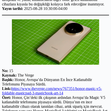
cihazlara kıyasla bu değişikliği kolayca fark edeceğine inanmıyor.
Yayın tarihi:
2025-08-28 10:30:00-04:00
No:
15
Kaynak:
The Verge
Başlık:
Honor, Avrupa’da Dünyanın En İnce Katlanabilir
Telefonunu Piyasaya Sürdü.
Link:
https://www.theverge.com/news/767351/honor-magic-v5-
foldable-magicpad-3-magicbook-art-14
Özet:
Honor, Çin’deki ilk çıkışının ardından Avrupa’da Magic V5
katlanabilir telefonunu piyasaya sürdü. Dünya’nın en ince
katlanabilir cihazı olarak tanıtılan cihaz, artık sipariş için mevcut.
Telefonun yanı sıra Honor, MagicPad 3 tabletini ve MagicBook Art