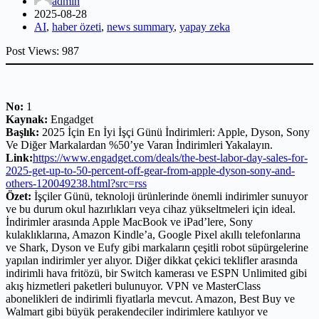
admin
2025-08-28
AI
,
haber özeti
,
news summary
,
yapay zeka
Post Views:
987
No:
1
Kaynak:
Engadget
Başlık:
2025 İçin En İyi İşçi Günü İndirimleri: Apple, Dyson, Sony
Ve Diğer Markalardan %50’ye Varan İndirimleri Yakalayın.
Link:
https://www.engadget.com/deals/the-best-labor-day-sales-for-
2025-get-up-to-50-percent-off-gear-from-apple-dyson-sony-and-
others-120049238.html?src=rss
Özet:
İşçiler Günü, teknoloji ürünlerinde önemli indirimler sunuyor
ve bu durum okul hazırlıkları veya cihaz yükseltmeleri için ideal.
İndirimler arasında Apple MacBook ve iPad’lere, Sony
kulaklıklarına, Amazon Kindle’a, Google Pixel akıllı telefonlarına
ve Shark, Dyson ve Eufy gibi markaların çeşitli robot süpürgelerine
yapılan indirimler yer alıyor. Diğer dikkat çekici teklifler arasında
indirimli hava fritözü, bir Switch kamerası ve ESPN Unlimited gibi
akış hizmetleri paketleri bulunuyor. VPN ve MasterClass
abonelikleri de indirimli fiyatlarla mevcut. Amazon, Best Buy ve
Walmart gibi büyük perakendeciler indirimlere katılıyor ve