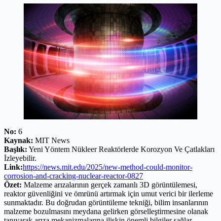
No:
6
Kaynak:
MIT News
Başlık:
Yeni Yöntem Nükleer Reaktörlerde Korozyon Ve Çatlakları
İzleyebilir.
Link:
https://news.mit.edu/2025/new-method-could-monitor-
corrosion-and-cracking-nuclear-reactor-0827
Özet:
Malzeme arızalarının gerçek zamanlı 3D görüntülemesi,
reaktor güvenliğini ve ömrünü artırmak için umut verici bir ilerleme
sunmaktadır. Bu doğrudan görüntüleme tekniği, bilim insanlarının
malzeme bozulmasını meydana gelirken görselleştirmesine olanak
tanıyarak arıza mekanizmalarına ilişkin önemli bilgiler sağlar.