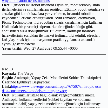
why-automation-needs-humans
Özet:
Çin’deki ilk Robot İnsanoid Oyunları, robot teknolojisinin
ilerlemelerini ve sınırlamalarını sergiledi. Etkinlik, robot yığınları ve
arızalar gibi komik kazalara yer verilirken, insanoid robotikte
kaydedilen ilerlemeler vurgulandı. Aynı zamanda, otomasyon,
Picnic Technologies gibi robotları sipariş karşılaması için kullanan
Hollandalı bir çevrimiçi süpermarket örneğinde olduğu gibi,
endüstrileri hızla dönüştürüyor. Bu durum, karmaşık insanoid
hareketlerinin zorlukları ile market teslimatı gibi günlük süreçleri
kolaylaştırmak için otomasyonun pratik uygulaması arasındaki
ayrımı göstermektedir.
Yayın tarihi:
Wed, 27 Aug 2025 09:55:44 +0000
No:
13
Kaynak:
The Verge
Başlık:
Anthropic, Yapay Zeka Modellerini Sohbet Transkriptleri
Üzerinde Eğitmeye Başlayacak.
Link:
https://www.theverge.com/anthropic/767507/anthropic-user-
data-consumers-ai-models-training-privacy
Özet:
Kullanıcılar isteğe bağlı olarak vazgeçmedikleri sürece,
Anthropic, kullanıcı verilerini (sohbet kayıtları ve kodlama
oturumları dahil) yapay zeka modellerini eğitmek için kullanmaya