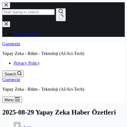
Skip
to
content
No
results
Privacy Policy
Gurmezin
Yapay Zeka - Bilim - Teknoloji (AI-Sci-Tech)
Privacy Policy
Search
Gurmezin
Yapay Zeka - Bilim - Teknoloji (AI-Sci-Tech)
Menu
2025-08-29 Yapay Zeka Haber Özetleri