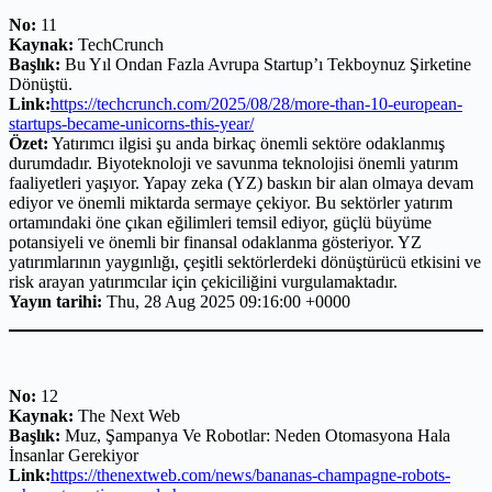
No:
11
Kaynak:
TechCrunch
Başlık:
Bu Yıl Ondan Fazla Avrupa Startup’ı Tekboynuz Şirketine
Dönüştü.
Link:
https://techcrunch.com/2025/08/28/more-than-10-european-
startups-became-unicorns-this-year/
Özet:
Yatırımcı ilgisi şu anda birkaç önemli sektöre odaklanmış
durumdadır. Biyoteknoloji ve savunma teknolojisi önemli yatırım
faaliyetleri yaşıyor. Yapay zeka (YZ) baskın bir alan olmaya devam
ediyor ve önemli miktarda sermaye çekiyor. Bu sektörler yatırım
ortamındaki öne çıkan eğilimleri temsil ediyor, güçlü büyüme
potansiyeli ve önemli bir finansal odaklanma gösteriyor. YZ
yatırımlarının yaygınlığı, çeşitli sektörlerdeki dönüştürücü etkisini ve
risk arayan yatırımcılar için çekiciliğini vurgulamaktadır.
Yayın tarihi:
Thu, 28 Aug 2025 09:16:00 +0000
No:
12
Kaynak:
The Next Web
Başlık:
Muz, Şampanya Ve Robotlar: Neden Otomasyona Hala
İnsanlar Gerekiyor
Link:
https://thenextweb.com/news/bananas-champagne-robots-