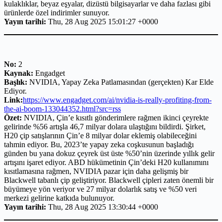
kulaklıklar, beyaz eşyalar, dizüstü bilgisayarlar ve daha fazlası gibi
ürünlerde özel indirimler sunuyor.
Yayın tarihi:
Thu, 28 Aug 2025 15:01:27 +0000
No:
2
Kaynak:
Engadget
Başlık:
NVIDIA, Yapay Zeka Patlamasından (gerçekten) Kar Elde
Ediyor.
Link:
https://www.engadget.com/ai/nvidia-is-really-profiting-from-
the-ai-boom-133044352.html?src=rss
Özet:
NVIDIA, Çin’e kısıtlı gönderimlere rağmen ikinci çeyrekte
gelirinde %56 artışla 46,7 milyar dolara ulaştığını bildirdi. Şirket,
H20 çip satışlarının Çin’e 8 milyar dolar eklemiş olabileceğini
tahmin ediyor. Bu, 2023’te yapay zeka coşkusunun başladığı
günden bu yana dokuz çeyrek üst üste %50’nin üzerinde yıllık gelir
artışını işaret ediyor. ABD hükümetinin Çin’deki H20 kullanımını
kısıtlamasına rağmen, NVIDIA pazar için daha gelişmiş bir
Blackwell tabanlı çip geliştiriyor. Blackwell çipleri zaten önemli bir
büyümeye yön veriyor ve 27 milyar dolarlık satış ve %50 veri
merkezi gelirine katkıda bulunuyor.
Yayın tarihi:
Thu, 28 Aug 2025 13:30:44 +0000