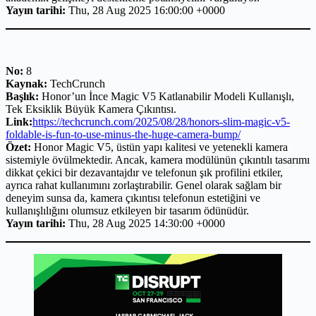
Yayın tarihi:
Thu, 28 Aug 2025 16:00:00 +0000
No:
8
Kaynak:
TechCrunch
Başlık:
Honor’un İnce Magic V5 Katlanabilir Modeli Kullanışlı,
Tek Eksiklik Büyük Kamera Çıkıntısı.
Link:
https://techcrunch.com/2025/08/28/honors-slim-magic-v5-
foldable-is-fun-to-use-minus-the-huge-camera-bump/
Özet:
Honor Magic V5, üstün yapı kalitesi ve yetenekli kamera
sistemiyle övülmektedir. Ancak, kamera modülünün çıkıntılı tasarımı
dikkat çekici bir dezavantajdır ve telefonun şık profilini etkiler,
ayrıca rahat kullanımını zorlaştırabilir. Genel olarak sağlam bir
deneyim sunsa da, kamera çıkıntısı telefonun estetiğini ve
kullanışlılığını olumsuz etkileyen bir tasarım ödünüdür.
Yayın tarihi:
Thu, 28 Aug 2025 14:30:00 +0000