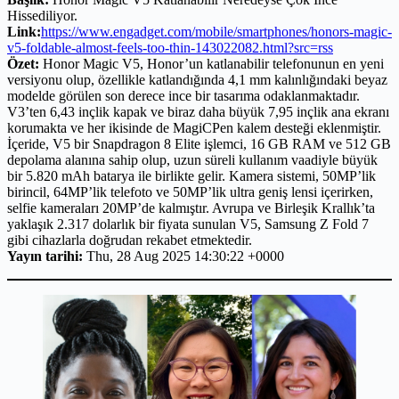
Hissediliyor.
Link:
https://www.engadget.com/mobile/smartphones/honors-magic-
v5-foldable-almost-feels-too-thin-143022082.html?src=rss
Özet:
Honor Magic V5, Honor’un katlanabilir telefonunun en yeni
versiyonu olup, özellikle katlandığında 4,1 mm kalınlığındaki beyaz
modelde görülen son derece ince bir tasarıma odaklanmaktadır.
V3’ten 6,43 inçlik kapak ve biraz daha büyük 7,95 inçlik ana ekranı
korumakta ve her ikisinde de MagiCPen kalem desteği eklenmiştir.
İçeride, V5 bir Snapdragon 8 Elite işlemci, 16 GB RAM ve 512 GB
depolama alanına sahip olup, uzun süreli kullanım vaadiyle büyük
bir 5.820 mAh batarya ile birlikte gelir. Kamera sistemi, 50MP’lik
birincil, 64MP’lik telefoto ve 50MP’lik ultra geniş lensi içerirken,
selfie kameraları 20MP’de kalmıştır. Avrupa ve Birleşik Krallık’ta
yaklaşık 2.317 dolarlık bir fiyata sunulan V5, Samsung Z Fold 7
gibi cihazlarla doğrudan rekabet etmektedir.
Yayın tarihi:
Thu, 28 Aug 2025 14:30:22 +0000