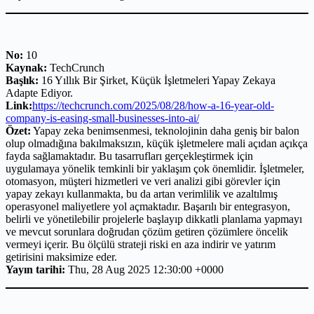
No:
10
Kaynak:
TechCrunch
Başlık:
16 Yıllık Bir Şirket, Küçük İşletmeleri Yapay Zekaya
Adapte Ediyor.
Link:
https://techcrunch.com/2025/08/28/how-a-16-year-old-
company-is-easing-small-businesses-into-ai/
Özet:
Yapay zeka benimsenmesi, teknolojinin daha geniş bir balon
olup olmadığına bakılmaksızın, küçük işletmelere mali açıdan açıkça
fayda sağlamaktadır. Bu tasarrufları gerçekleştirmek için
uygulamaya yönelik temkinli bir yaklaşım çok önemlidir. İşletmeler,
otomasyon, müşteri hizmetleri ve veri analizi gibi görevler için
yapay zekayı kullanmakta, bu da artan verimlilik ve azaltılmış
operasyonel maliyetlere yol açmaktadır. Başarılı bir entegrasyon,
belirli ve yönetilebilir projelerle başlayıp dikkatli planlama yapmayı
ve mevcut sorunlara doğrudan çözüm getiren çözümlere öncelik
vermeyi içerir. Bu ölçülü strateji riski en aza indirir ve yatırım
getirisini maksimize eder.
Yayın tarihi:
Thu, 28 Aug 2025 12:30:00 +0000