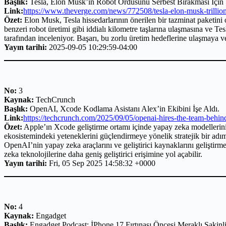
Başlık:
Tesla, Elon Musk’ın Robot Ordusunu Serbest Bırakması İçin 1
Link:
https://www.theverge.com/news/772508/tesla-elon-musk-trillio
Özet:
Elon Musk, Tesla hissedarlarının önerilen bir tazminat paketini 
benzeri robot üretimi gibi iddialı kilometre taşlarına ulaşmasına ve Te
tarafından inceleniyor. Başarı, bu zorlu üretim hedeflerine ulaşmaya 
Yayın tarihi:
2025-09-05 10:29:59-04:00
No:
3
Kaynak:
TechCrunch
Başlık:
OpenAI, Xcode Kodlama Asistanı Alex’in Ekibini İşe Aldı.
Link:
https://techcrunch.com/2025/09/05/openai-hires-the-team-behin
Özet:
Apple’ın Xcode geliştirme ortamı içinde yapay zeka modellerini 
ekosistemindeki yeteneklerini güçlendirmeye yönelik stratejik bir adımı
OpenAI’nin yapay zeka araçlarını ve geliştirici kaynaklarını gelişti
zeka teknolojilerine daha geniş geliştirici erişimine yol açabilir.
Yayın tarihi:
Fri, 05 Sep 2025 14:58:32 +0000
No:
4
Kaynak:
Engadget
Başlık:
Engadget Podcast: İPhone 17 Fırtınası Öncesi Meraklı Sakinl