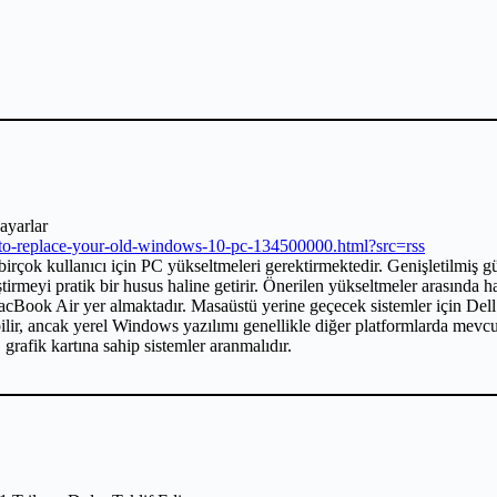
ayarlar
to-replace-your-old-windows-10-pc-134500000.html?src=rss
çok kullanıcı için PC yükseltmeleri gerektirmektedir. Genişletilmiş 
iştirmeyi pratik bir husus haline getirir. Önerilen yükseltmeler arasında
ook Air yer almaktadır. Masaüstü yerine geçecek sistemler için Del
r, ancak yerel Windows yazılımı genellikle diğer platformlarda mevcuttu
ik kartına sahip sistemler aranmalıdır.