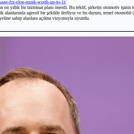
kage-for-elon-musk-worth-up-to-1t/
n yıllık bir tazminat planı önerdi. Bu teklif, şirketin otomotiv işinin ka
k alanlarında agresif bir şekilde ilerliyor ve bu durum, temel otomobil ü
eline sahip alanlara açılma vizyonuyla uyumlu.