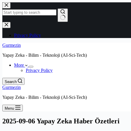
Skip
to
content
No
results
Privacy Policy
Gurmezin
Yapay Zeka - Bilim - Teknoloji (AI-Sci-Tech)
More
Privacy Policy
Search
Gurmezin
Yapay Zeka - Bilim - Teknoloji (AI-Sci-Tech)
Menu
2025-09-06 Yapay Zeka Haber Özetleri