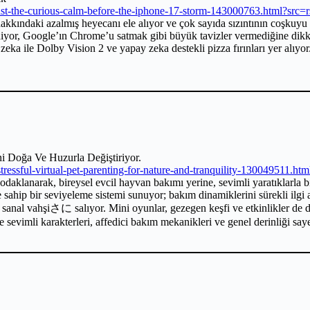
t-the-curious-calm-before-the-iphone-17-storm-143000763.html?src=r
hakkındaki azalmış heyecanı ele alıyor ve çok sayıda sızıntının coşkuy
iyor, Google’ın Chrome’u satmak gibi büyük tavizler vermediğine dikkat
ay zeka ile Dolby Vision 2 ve yapay zeka destekli pizza fırınları yer a
i Doğa Ve Huzurla Değiştiriyor.
essful-virtual-pet-parenting-for-nature-and-tranquility-130049511.htm
aklanarak, bireysel evcil hayvan bakımı yerine, sevimli yaratıklarla 
sahip bir seviyeleme sistemi sunuyor; bakım dinamiklerini sürekli ilgi a
arı sanal vahşiさに salıyor. Mini oyunlar, gezegen keşfi ve etkinlikler de 
e sevimli karakterleri, affedici bakım mekanikleri ve genel derinliği sa