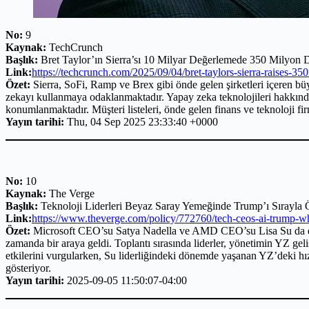
No:
9
Kaynak:
TechCrunch
Başlık:
Bret Taylor’ın Sierra’sı 10 Milyar Değerlemede 350 Milyon D
Link:
https://techcrunch.com/2025/09/04/bret-taylors-sierra-raises-35
Özet:
Sierra, SoFi, Ramp ve Brex gibi önde gelen şirketleri içeren büyü
zekayı kullanmaya odaklanmaktadır. Yapay zeka teknolojileri hakkında b
konumlanmaktadır. Müşteri listeleri, önde gelen finans ve teknoloji f
Yayın tarihi:
Thu, 04 Sep 2025 23:33:40 +0000
No:
10
Kaynak:
The Verge
Başlık:
Teknoloji Liderleri Beyaz Saray Yemeğinde Trump’ı Sırayla
Link:
https://www.theverge.com/policy/772760/tech-ceos-ai-trump-wh
Özet:
Microsoft CEO’su Satya Nadella ve AMD CEO’su Lisa Su da dahil
zamanda bir araya geldi. Toplantı sırasında liderler, yönetimin YZ geli
etkilerini vurgularken, Su liderliğindeki dönemde yaşanan YZ’deki h
gösteriyor.
Yayın tarihi:
2025-09-05 11:50:07-04:00