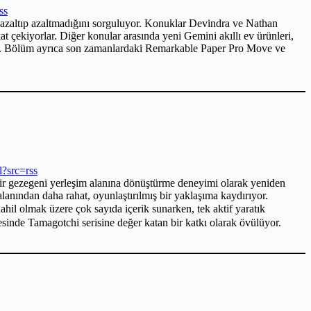
ss
u azaltıp azaltmadığını sorguluyor. Konuklar Devindra ve Nathan
 çekiyorlar. Diğer konular arasında yeni Gemini akıllı ev ürünleri,
lıyor. Bölüm ayrıca son zamanlardaki Remarkable Paper Pro Move ve
l?src=rss
bir gezegeni yerleşim alanına dönüştürme deneyimi olarak yeniden
lanından daha rahat, oyunlaştırılmış bir yaklaşıma kaydırıyor.
dahil olmak üzere çok sayıda içerik sunarken, tek aktif yaratık
yesinde Tamagotchi serisine değer katan bir katkı olarak övülüyor.