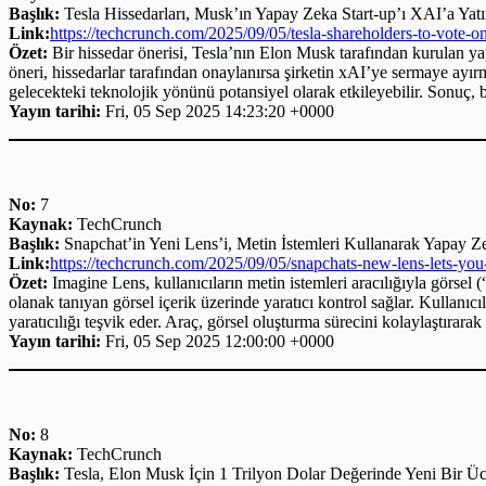
Başlık:
Tesla Hissedarları, Musk’ın Yapay Zeka Start-up’ı XAI’a Ya
Link:
https://techcrunch.com/2025/09/05/tesla-shareholders-to-vote-on
Özet:
Bir hissedar önerisi, Tesla’nın Elon Musk tarafından kurulan y
öneri, hissedarlar tarafından onaylanırsa şirketin xAI’ye sermaye ayı
gelecekteki teknolojik yönünü potansiyel olarak etkileyebilir. Sonuç, b
Yayın tarihi:
Fri, 05 Sep 2025 14:23:20 +0000
No:
7
Kaynak:
TechCrunch
Başlık:
Snapchat’in Yeni Lens’i, Metin İstemleri Kullanarak Yapay Z
Link:
https://techcrunch.com/2025/09/05/snapchats-new-lens-lets-you-
Özet:
Imagine Lens, kullanıcıların metin istemleri aracılığıyla görsel
olanak tanıyan görsel içerik üzerinde yaratıcı kontrol sağlar. Kullanıcıl
yaratıcılığı teşvik eder. Araç, görsel oluşturma sürecini kolaylaştırarak 
Yayın tarihi:
Fri, 05 Sep 2025 12:00:00 +0000
No:
8
Kaynak:
TechCrunch
Başlık:
Tesla, Elon Musk İçin 1 Trilyon Dolar Değerinde Yeni Bir Üc