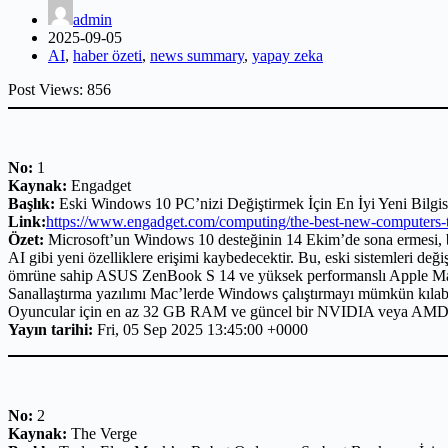
admin
2025-09-05
AI
,
haber özeti
,
news summary
,
yapay zeka
Post Views:
856
No:
1
Kaynak:
Engadget
Başlık:
Eski Windows 10 PC’nizi Değiştirmek İçin En İyi Yeni Bilgis
Link:
https://www.engadget.com/computing/the-best-new-computers-
Özet:
Microsoft’un Windows 10 desteğinin 14 Ekim’de sona ermesi, bir
AI gibi yeni özelliklere erişimi kaybedecektir. Bu, eski sistemleri değ
ömrüne sahip ASUS ZenBook S 14 ve yüksek performanslı Apple MacB
Sanallaştırma yazılımı Mac’lerde Windows çalıştırmayı mümkün kılabili
Oyuncular için en az 32 GB RAM ve güncel bir NVIDIA veya AMD graf
Yayın tarihi:
Fri, 05 Sep 2025 13:45:00 +0000
No:
2
Kaynak:
The Verge