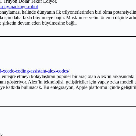
 Trilyon Dolar Teklif Ediyor.
n-pay-package-robot
onaylaması halinde dünyanın ilk trilyonerlerinden biri olma potansiyeli
sla için daha fazla büyümeye bağlı. Musk’ın servetini önemli ölçüde artı
ve şirketin devam eden büyümesine bağlı.
d-xcode-coding-assistant-alex-codes/
entegre etmeyi kolaylaştıran popüler bir araç olan Alex’in arkasındaki 
nı gösteriyor. Alex’in teknolojisi, geliştiriciler için yapay zeka modeli
rmeye katkıda bulunacak. Bu entegrasyon, Apple platformu içinde gelişt
ik