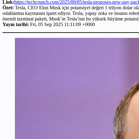
Link:
https://techcrunch.com/2025/09/05/tesla-proposes-new-pay-pac
Özet:
Tesla, CEO Elon Musk için potansiyel değeri 1 trilyon dolar olan o
odaklanma kaymasını işaret ediyor. Tesla, yapay zeka ve insansı roboti
önemli tazminat paketi, Musk’ın Tesla’nın bu yüksek büyüme potansiy
Yayın tarihi:
Fri, 05 Sep 2025 11:11:09 +0000