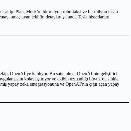
ne sahip. Plan, Musk’ın bir milyon robo-taksi ve bir milyon insan
rmayı amaçlayan teklifin detayları şu anda Tesla hissedarları
ekip, OpenAI’ye katılıyor. Bu satın alma, OpenAI’nin geliştirici
 uygulamasını kolaylaştırıyor ve ekibin uzmanlığı büyük olasılıkla
irilmiş yapay zeka entegrasyonuna ve OpenAI’nin çığır açan yapay