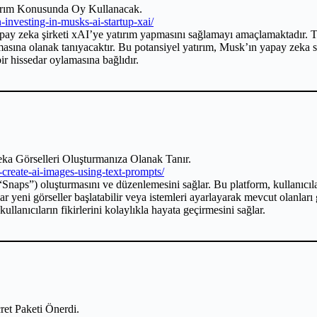
tırım Konusunda Oy Kullanacak.
-investing-in-musks-ai-startup-xai/
apay zeka şirketi xAI’ye yatırım yapmasını sağlamayı amaçlamaktadır. T
rmasına olanak tanıyacaktır. Bu potansiyel yatırım, Musk’ın yapay zeka 
ir hissedar oylamasına bağlıdır.
eka Görselleri Oluşturmanıza Olanak Tanır.
create-ai-images-using-text-prompts/
 (“Snaps”) oluşturmasını ve düzenlemesini sağlar. Bu platform, kullanıcı
ar yeni görseller başlatabilir veya istemleri ayarlayarak mevcut olanları g
kullanıcıların fikirlerini kolaylıkla hayata geçirmesini sağlar.
ret Paketi Önerdi.