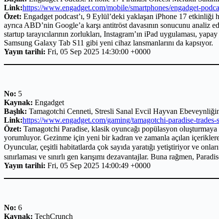
Link:
https://www.engadget.com/mobile/smartphones/engadget-podcas
Özet:
Engadget podcast’ı, 9 Eylül’deki yaklaşan iPhone 17 etkinliği 
ayrıca ABD’nin Google’a karşı antitröst davasının sonucunu analiz ed
startup tarayıcılarının zorlukları, Instagram’ın iPad uygulaması, yap
Samsung Galaxy Tab S11 gibi yeni cihaz lansmanlarını da kapsıyor.
Yayın tarihi:
Fri, 05 Sep 2025 14:30:00 +0000
No:
5
Kaynak:
Engadget
Başlık:
Tamagotchi Cenneti, Stresli Sanal Evcil Hayvan Ebeveynliğin
Link:
https://www.engadget.com/gaming/tamagotchi-paradise-trades-str
Özet:
Tamagotchi Paradise, klasik oyuncağı popülasyon oluşturmaya od
yorumluyor. Gezinme için yeni bir kadran ve zamanla açılan içeriklere 
Oyuncular, çeşitli habitatlarda çok sayıda yaratığı yetiştiriyor ve onl
sınırlaması ve sınırlı gen karışımı dezavantajlar. Buna rağmen, Paradis
Yayın tarihi:
Fri, 05 Sep 2025 14:00:49 +0000
No:
6
Kaynak:
TechCrunch