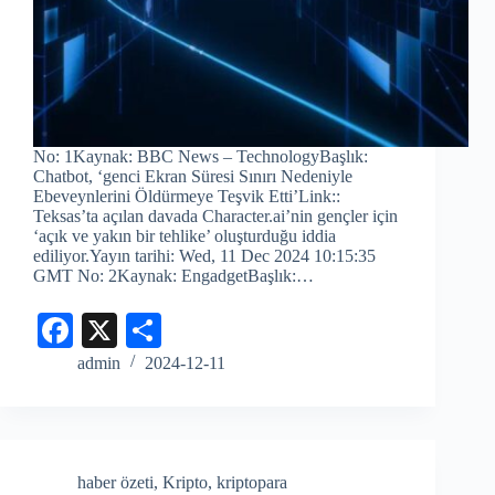
No: 1Kaynak: BBC News – TechnologyBaşlık:
Chatbot, ‘genci Ekran Süresi Sınırı Nedeniyle
Ebeveynlerini Öldürmeye Teşvik Etti’Link::
Teksas’ta açılan davada Character.ai’nin gençler için
‘açık ve yakın bir tehlike’ oluşturduğu iddia
ediliyor.Yayın tarihi: Wed, 11 Dec 2024 10:15:35
GMT No: 2Kaynak: EngadgetBaşlık:…
Fa
X
S
ce
ha
admin
2024-12-11
bo
re
ok
haber özeti
,
Kripto
,
kriptopara