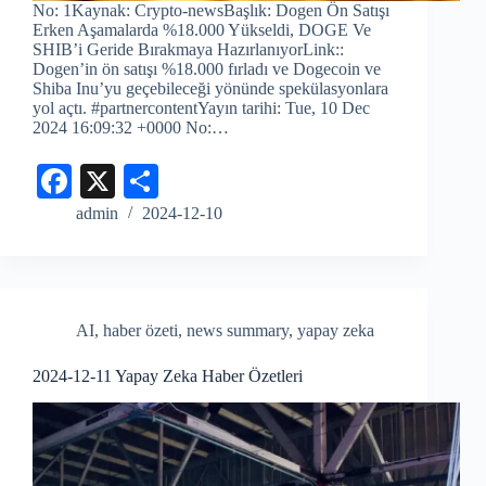
No: 1Kaynak: Crypto-newsBaşlık: Dogen Ön Satışı
Erken Aşamalarda %18.000 Yükseldi, DOGE Ve
SHIB’i Geride Bırakmaya HazırlanıyorLink::
Dogen’in ön satışı %18.000 fırladı ve Dogecoin ve
Shiba Inu’yu geçebileceği yönünde spekülasyonlara
yol açtı. #partnercontentYayın tarihi: Tue, 10 Dec
2024 16:09:32 +0000 No:…
Fa
X
S
ce
ha
admin
2024-12-10
bo
re
ok
AI
,
haber özeti
,
news summary
,
yapay zeka
2024-12-11 Yapay Zeka Haber Özetleri