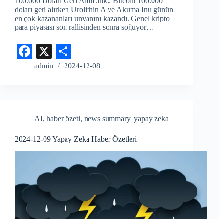
100.000 Doları Geri AldıLink:: Bitcoin 100.000
doları geri alırken Urolithin A ve Akuma Inu günün
en çok kazananları unvanını kazandı. Genel kripto
para piyasası son rallisinden sonra soğuyor…
Fa
X
S
ce
ha
admin
2024-12-08
bo
re
ok
AI
,
haber özeti
,
news summary
,
yapay zeka
2024-12-09 Yapay Zeka Haber Özetleri