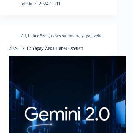
ce
ha
admin
2024-12-11
bo
re
ok
AI
,
haber özeti
,
news summary
,
yapay zeka
2024-12-12 Yapay Zeka Haber Özetleri