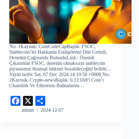
No: 1Kaynak: CoinCodeCapBaşlık: FSOC,
Stablecoin’ler Hakkında Endişelerini Dile Getirdi,
Denetim Çağrısında BulunduLink:: Önemli
Çıkarımlar FSOC, denetim olmaksızın stablecoin
piyasasının finansal istikrarı bozabileceğini belirtti…
Yayın tarihi: Sat, 07 Dec 2024 14:10:58 +0000 No:
2Kaynak: Crypto-newsBaşlık: 0.12 DeFi Coin’i
Chainlink Ve Ethereum Balinalarını…
Fa
X
S
ce
ha
admin
2024-12-07
bo
re
ok