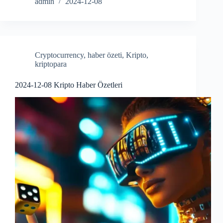
ce
ha
admin
2024-12-08
bo
re
ok
Cryptocurrency
,
haber özeti
,
Kripto
,
kriptopara
2024-12-08 Kripto Haber Özetleri