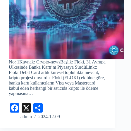
No: 1Kaynak: Crypto-newsBaşlık: Floki, 31 Avrupa
Ülkesinde Banka Kartı’nı Piyasaya SürdüLink::
Floki Debit Card artık küresel toplulukta mevcut,
kripto projesi duyurdu. Floki (FLOKI) ekibine göre,
banka kartı kullanıcıların Visa veya Mastercard
kabul eden herhangi bir satıcıda kripto ile ödeme
yapmasına…
Fa
X
S
ce
ha
admin
2024-12-09
bo
re