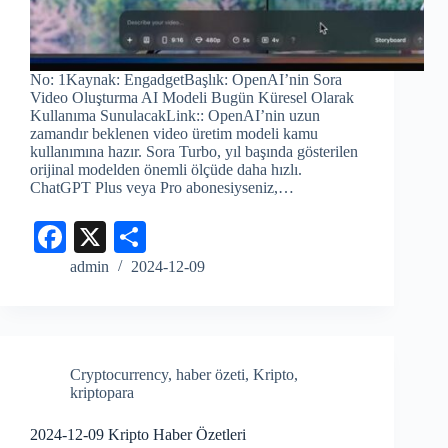
No: 1Kaynak: EngadgetBaşlık: OpenAI’nin Sora
Video Oluşturma AI Modeli Bugün Küresel Olarak
Kullanıma SunulacakLink:: OpenAI’nin uzun
zamandır beklenen video üretim modeli kamu
kullanımına hazır. Sora Turbo, yıl başında gösterilen
orijinal modelden önemli ölçüde daha hızlı.
ChatGPT Plus veya Pro abonesiyseniz,…
Fa
X
S
ce
ha
admin
2024-12-09
bo
re
ok
Cryptocurrency
,
haber özeti
,
Kripto
,
kriptopara
2024-12-09 Kripto Haber Özetleri