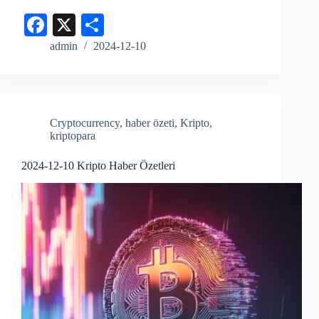
Fa
X
S
ce
ha
admin
2024-12-10
bo
re
ok
Cryptocurrency
,
haber özeti
,
Kripto
,
kriptopara
2024-12-10 Kripto Haber Özetleri