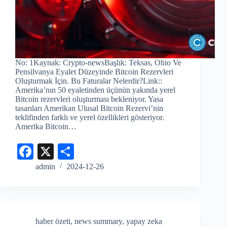
No: 1Kaynak: Crypto-newsBaşlık: Teksas, Ohio Ve
Pensilvanya Eyalet Düzeyinde Bitcoin Rezervleri
Oluşturmak İçin. Bu Faturalar Nelerdir?Link::
Amerika’nın 50 eyaletinden üçünün yakında yerel
Bitcoin rezervleri oluşturması bekleniyor. Yasa
tasarıları Amerikan Ulusal Bitcoin Rezervi’nin
teklifinden farklı ve yerel özellikleri gösteriyor.
Amerika Bitcoin…
Fa
X
S
ce
ha
admin
2024-12-26
bo
re
ok
haber özeti
,
news summary
,
yapay zeka