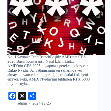
No: 1Kaynak: TechCrunchBaşlık: AMD’nin CES
2025 Basın Konferansı: Nasıl İzlenirLink::
AMD’nin CES 2025’te yapması gereken çok iş var.
Rakip Nvidia, AI patlamasının ön saflarında yer
almaya devam ederken, girdiği her odadaki oksijeni
emiyor. Peki, AMD, Nvidia’nın bildirilen RTX 5000
duyurusuyla…
Fa
X
S
ce
ha
admin
2024-12-25