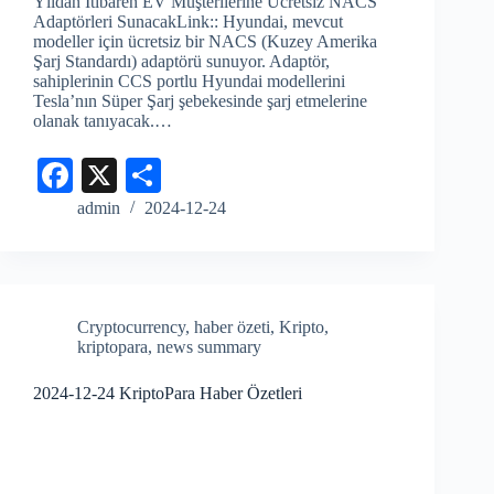
Yıldan İtibaren EV Müşterilerine Ücretsiz NACS
Adaptörleri SunacakLink:: Hyundai, mevcut
modeller için ücretsiz bir NACS (Kuzey Amerika
Şarj Standardı) adaptörü sunuyor. Adaptör,
sahiplerinin CCS portlu Hyundai modellerini
Tesla’nın Süper Şarj şebekesinde şarj etmelerine
olanak tanıyacak.…
Fa
X
S
ce
ha
admin
2024-12-24
bo
re
ok
Cryptocurrency
,
haber özeti
,
Kripto
,
kriptopara
,
news summary
2024-12-24 KriptoPara Haber Özetleri