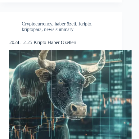
bo
re
ok
Cryptocurrency
,
haber özeti
,
Kripto
,
kriptopara
,
news summary
2024-12-25 Kripto Haber Özetleri