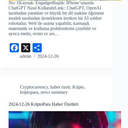
No: 1Kaynak: EngadgetBaşlık: İPhone’unuzda
ChatGPT Nasıl KullanılırLink:: ChatGPT, OpenAI
tarafından yaratılan ve büyük bir dil makine öğrenme
modeli tarafından desteklenen üretken bir AI sohbet
robotudur. Web’de arama yapabilir, karmaşık
matematik ve kodlama problemlerini çözebilir ve
ayrıca metin, resim ve ses…
Fa
X
S
ce
ha
admin
2024-12-26
bo
re
ok
Cryptocurrency
,
haber özeti
,
Kripto
,
kriptopara
,
news summary
2024-12-26 KriptoPara Haber Özetleri