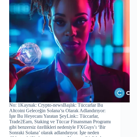
No: 1Kaynak: Crypto-newsBaşlık: Tüccarlar Bu
Altcoini Geleceğin Solana’sı Olarak Adlandırıyor:
İşte Bu Heyecanı Yaratan ŞeyLink:: Tüccarlar,
Trade2Earn, Staking ve Tüccar Finansman Programı
gibi benzersiz özellikleri nedeniyle FXGuys’ı ‘Bir
Sonraki Solana’ olarak adlandırıyor. İşte neden