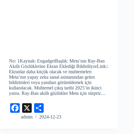
No: 1Kaynak: EngadgetBaşlık: Meta’nın Ray-Ban
Akıllı Gözlüklerine Ekran Eklediği BildiriliyorLink::
Ekranlar daha küçük olacak ve muhtemelen
Meta’nın yapay zeka sanal asistanından gelen
bildirimleri veya yanıtları görüntülemek için
kullanılacak. Muhtemel çıkış tarihi 2025’in ikinci
yarısı. Ray-Ban akıllı gözlükler Meta için sürpriz…
Fa
X
S
ce
ha
admin
2024-12-23
bo
re