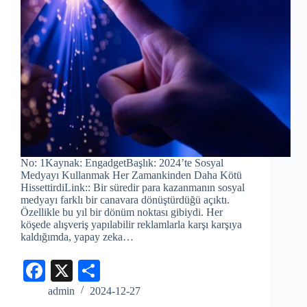
No: 1Kaynak: EngadgetBaşlık: 2024’te Sosyal
Medyayı Kullanmak Her Zamankinden Daha Kötü
HissettirdiLink:: Bir süredir para kazanmanın sosyal
medyayı farklı bir canavara dönüştürdüğü açıktı.
Özellikle bu yıl bir dönüm noktası gibiydi. Her
köşede alışveriş yapılabilir reklamlarla karşı karşıya
kaldığımda, yapay zeka…
Fa
X
S
ce
ha
admin
2024-12-27