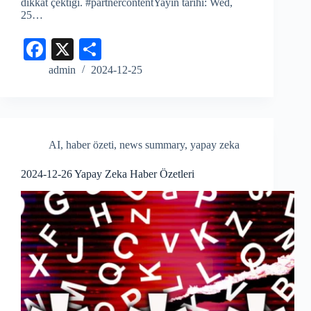
dikkat çektiği. #partnercontentYayın tarihi: Wed,
25…
Fa
X
S
ce
ha
admin
2024-12-25
bo
re
ok
AI
,
haber özeti
,
news summary
,
yapay zeka
2024-12-26 Yapay Zeka Haber Özetleri