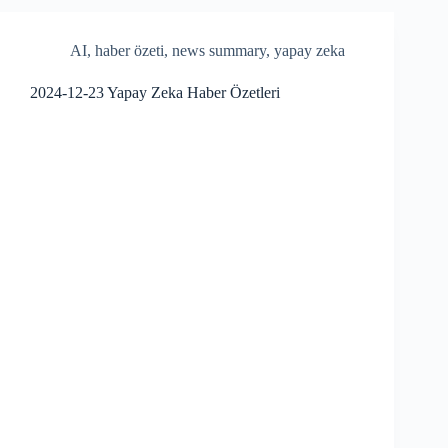
ok
AI
,
haber özeti
,
news summary
,
yapay zeka
2024-12-23 Yapay Zeka Haber Özetleri