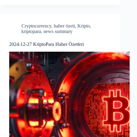
bo
re
ok
Cryptocurrency
,
haber özeti
,
Kripto
,
kriptopara
,
news summary
2024-12-27 KriptoPara Haber Özetleri