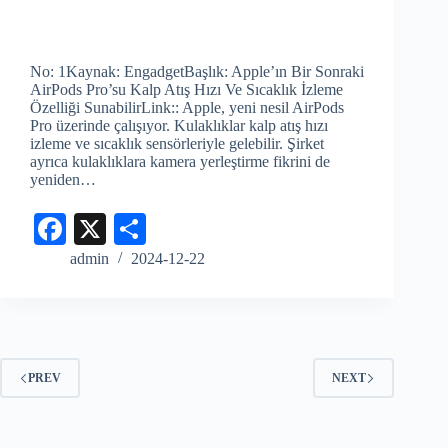
No: 1Kaynak: EngadgetBaşlık: Apple’ın Bir Sonraki
AirPods Pro’su Kalp Atış Hızı Ve Sıcaklık İzleme
Özelliği SunabilirLink:: Apple, yeni nesil AirPods
Pro üzerinde çalışıyor. Kulaklıklar kalp atış hızı
izleme ve sıcaklık sensörleriyle gelebilir. Şirket
ayrıca kulaklıklara kamera yerleştirme fikrini de
yeniden…
Fa
X
S
ce
ha
admin
2024-12-22
bo
re
ok
PREV
NEXT