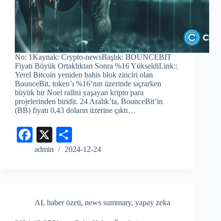
No: 1Kaynak: Crypto-newsBaşlık: BOUNCEBIT
Fiyatı Büyük Ortaklıktan Sonra %16 YükseldiLink::
Yerel Bitcoin yeniden bahis blok zinciri olan
BounceBit, token’ı %16’nın üzerinde sıçrarken
büyük bir Noel rallisi yaşayan kripto para
projelerinden biridir. 24 Aralık’ta, BounceBit’in
(BB) fiyatı 0,43 doların üzerine çıktı…
Fa
X
S
ce
ha
admin
2024-12-24
bo
re
ok
AI
,
haber özeti
,
news summary
,
yapay zeka