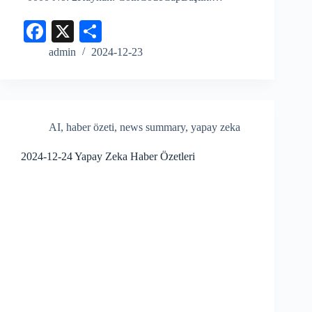
Fa
X
S
ce
ha
admin
2024-12-23
bo
re
ok
AI
,
haber özeti
,
news summary
,
yapay zeka
2024-12-24 Yapay Zeka Haber Özetleri