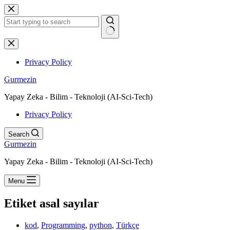
Skip
to
content
No
results
Privacy Policy
Gurmezin
Yapay Zeka - Bilim - Teknoloji (AI-Sci-Tech)
Privacy Policy
Search
Gurmezin
Yapay Zeka - Bilim - Teknoloji (AI-Sci-Tech)
Menu
Etiket
asal sayılar
kod
,
Programming
,
python
,
Türkçe