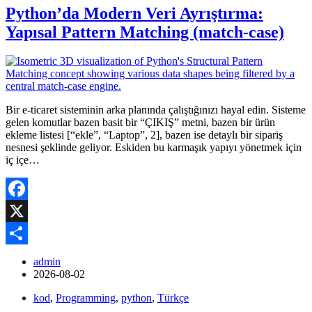
Python’da Modern Veri Ayrıştırma:
Yapısal Pattern Matching (match-case)
Bir e-ticaret sisteminin arka planında çalıştığınızı hayal edin. Sisteme
gelen komutlar bazen basit bir “ÇIKIŞ” metni, bazen bir ürün
ekleme listesi [“ekle”, “Laptop”, 2], bazen ise detaylı bir sipariş
nesnesi şeklinde geliyor. Eskiden bu karmaşık yapıyı yönetmek için
iç içe…
Facebook
X
Share
admin
2026-08-02
kod
,
Programming
,
python
,
Türkçe