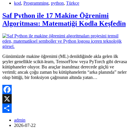
kod
,
Programming
,
python
,
Türkçe
Saf Python ile 17 Makine Öğrenimi
Algoritması: Matematiği Kodla Keşfedin
Günümüzde makine öğrenimi (ML) denildiğinde akla gelen ilk
şeyler genellikle scikit-learn, TensorFlow veya PyTorch gibi devasa
kütüphaneler oluyor. Bu araçlar inanılmaz derecede güçlü ve
verimli; ancak çoğu zaman bu kütüphanelerin “arka planında” neler
olup bittiği, bir fonksiyon çağrısının altında yatan…
Facebook
X
Share
admin
2026-07-22