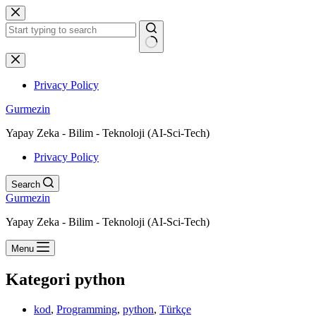
Skip
to
content
No
results
Privacy Policy
Gurmezin
Yapay Zeka - Bilim - Teknoloji (AI-Sci-Tech)
Privacy Policy
Search
Gurmezin
Yapay Zeka - Bilim - Teknoloji (AI-Sci-Tech)
Menu
Kategori
python
kod
,
Programming
,
python
,
Türkçe