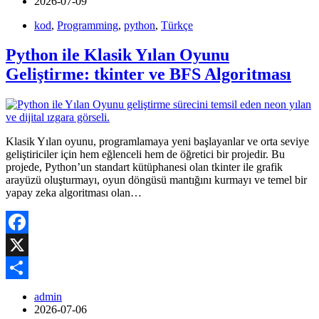
2026-07-09
kod
,
Programming
,
python
,
Türkçe
Python ile Klasik Yılan Oyunu
Geliştirme: tkinter ve BFS Algoritması
Klasik Yılan oyunu, programlamaya yeni başlayanlar ve orta seviye
geliştiriciler için hem eğlenceli hem de öğretici bir projedir. Bu
projede, Python’un standart kütüphanesi olan tkinter ile grafik
arayüzü oluşturmayı, oyun döngüsü mantığını kurmayı ve temel bir
yapay zeka algoritması olan…
Facebook
X
Share
admin
2026-07-06