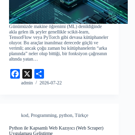
Günümüzde makine öğrenimi (ML) denildiğinde
akla gelen ilk şeyler genellikle scikit-learn,
TensorFlow veya PyTorch gibi devasa kütüphaneler
oluyor. Bu araçlar inanılmaz derecede güçlü ve
verimli; ancak çoğu zaman bu kütüphanelerin “arka
planında” neler olup bittiği, bir fonksiyon çağrısının
altında yatan…
Fa
X
S
ce
ha
admin
2026-07-22
bo
re
ok
kod
,
Programming
,
python
,
Türkçe
Python ile Kapsamlı Web Kazıyıcı (Web Scraper)
Uygulaması Geliştirme