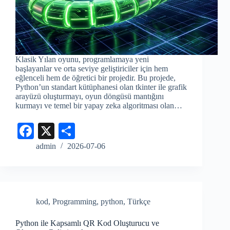
Klasik Yılan oyunu, programlamaya yeni
başlayanlar ve orta seviye geliştiriciler için hem
eğlenceli hem de öğretici bir projedir. Bu projede,
Python’un standart kütüphanesi olan tkinter ile grafik
arayüzü oluşturmayı, oyun döngüsü mantığını
kurmayı ve temel bir yapay zeka algoritması olan…
Fa
X
S
ce
ha
admin
2026-07-06
bo
re
ok
kod
,
Programming
,
python
,
Türkçe
Python ile Kapsamlı QR Kod Oluşturucu ve