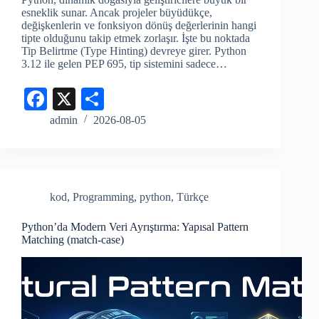
esneklik sunar. Ancak projeler büyüdükçe,
değişkenlerin ve fonksiyon dönüş değerlerinin hangi
tipte olduğunu takip etmek zorlaşır. İşte bu noktada
Tip Belirtme (Type Hinting) devreye girer. Python
3.12 ile gelen PEP 695, tip sistemini sadece…
Fa
X
S
ce
ha
admin
2026-08-05
bo
re
ok
kod
,
Programming
,
python
,
Türkçe
Python’da Modern Veri Ayrıştırma: Yapısal Pattern
Matching (match-case)