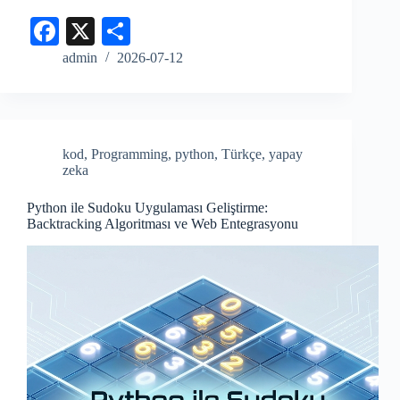
Fa
X
S
ce
ha
admin
2026-07-12
bo
re
ok
kod
,
Programming
,
python
,
Türkçe
,
yapay
zeka
Python ile Sudoku Uygulaması Geliştirme:
Backtracking Algoritması ve Web Entegrasyonu