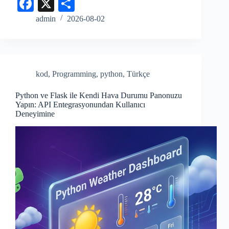
Fa
X
S
ce
ha
admin
2026-08-02
bo
re
ok
kod
,
Programming
,
python
,
Türkçe
Python ve Flask ile Kendi Hava Durumu Panonuzu
Yapın: API Entegrasyonundan Kullanıcı
Deneyimine