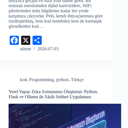
dünyaya geçişin en hızlı yolu haline geldi. Bir
restoran menüsünden dijital kartvizitlere, WiFi
şifrelerinden ürün bilgilerine kadar her yerde
karşımıza çıkıyorlar. Peki, kendi ihtiyaçlarımıza göre
özelleştirilmiş, hem kod üretebilen hem de karmaşık
görsellerden kod…
Fa
X
S
ce
ha
admin
2026-07-03
bo
re
ok
kod
,
Programming
,
python
,
Türkçe
Yerel Yapay Zeka Asistanınızı Oluşturun: Python,
Flask ve Ollama ile Akıllı Sohbet Uygulaması