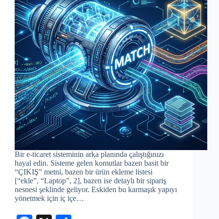
Bir e-ticaret sisteminin arka planında çalıştığınızı
hayal edin. Sisteme gelen komutlar bazen basit bir
“ÇIKIŞ” metni, bazen bir ürün ekleme listesi
[“ekle”, “Laptop”, 2], bazen ise detaylı bir sipariş
nesnesi şeklinde geliyor. Eskiden bu karmaşık yapıyı
yönetmek için iç içe…