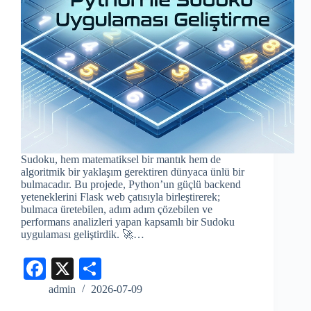
Sudoku, hem matematiksel bir mantık hem de
algoritmik bir yaklaşım gerektiren dünyaca ünlü bir
bulmacadır. Bu projede, Python’un güçlü backend
yeteneklerini Flask web çatısıyla birleştirerek;
bulmaca üretebilen, adım adım çözebilen ve
performans analizleri yapan kapsamlı bir Sudoku
uygulaması geliştirdik. 🚀…
Fa
X
S
ce
ha
admin
2026-07-09