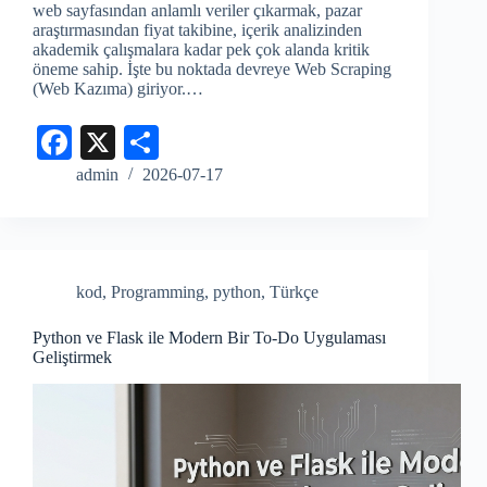
web sayfasından anlamlı veriler çıkarmak, pazar
araştırmasından fiyat takibine, içerik analizinden
akademik çalışmalara kadar pek çok alanda kritik
öneme sahip. İşte bu noktada devreye Web Scraping
(Web Kazıma) giriyor.…
Fa
X
S
ce
ha
admin
2026-07-17
bo
re
ok
kod
,
Programming
,
python
,
Türkçe
Python ve Flask ile Modern Bir To-Do Uygulaması
Geliştirmek