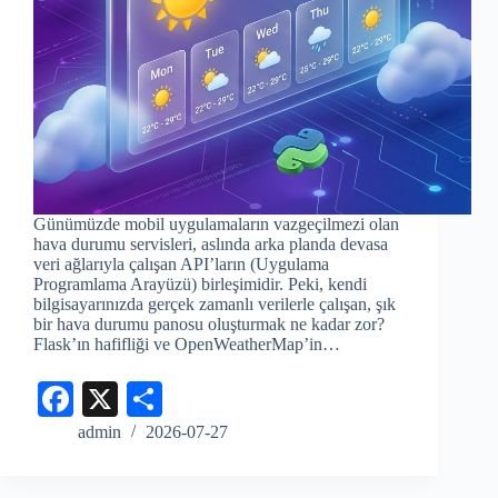
Günümüzde mobil uygulamaların vazgeçilmezi olan
hava durumu servisleri, aslında arka planda devasa
veri ağlarıyla çalışan API’ların (Uygulama
Programlama Arayüzü) birleşimidir. Peki, kendi
bilgisayarınızda gerçek zamanlı verilerle çalışan, şık
bir hava durumu panosu oluşturmak ne kadar zor?
Flask’ın hafifliği ve OpenWeatherMap’in…
Fa
X
S
ce
ha
admin
2026-07-27
bo
re