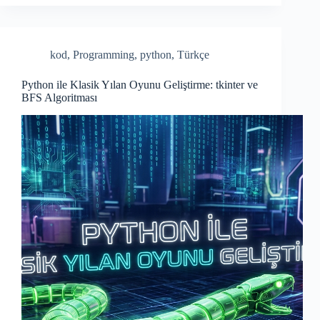
bo
re
ok
kod
,
Programming
,
python
,
Türkçe
Python ile Klasik Yılan Oyunu Geliştirme: tkinter ve
BFS Algoritması