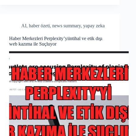
bo
re
ok
AI
,
haber özeti
,
news summary
,
yapay zeka
Haber Merkezleri Perplexity’yiintihal ve etik dışı
web kazıma ile Suçluyor