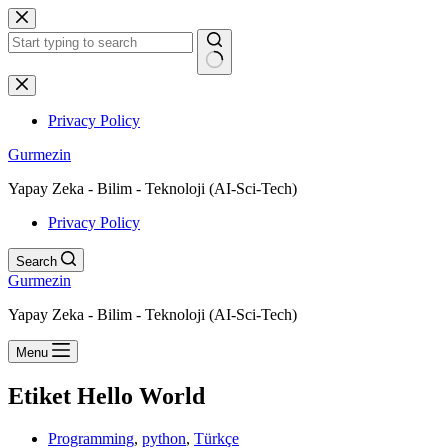
Skip
to
content
No
results
Privacy Policy
Gurmezin
Yapay Zeka - Bilim - Teknoloji (AI-Sci-Tech)
Privacy Policy
Search
Gurmezin
Yapay Zeka - Bilim - Teknoloji (AI-Sci-Tech)
Menu
Etiket
Hello World
Programming
,
python
,
Türkçe