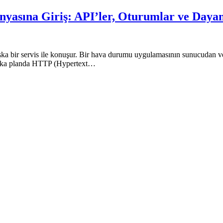
yasına Giriş: API’ler, Oturumlar ve Dayanı
 bir servis ile konuşur. Bir hava durumu uygulamasının sunucudan veri
r arka planda HTTP (Hypertext…