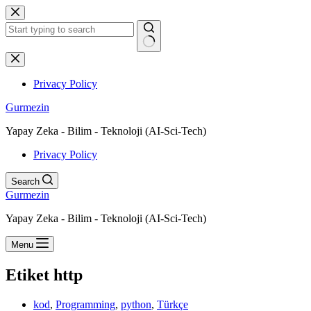
Skip
to
content
No
results
Privacy Policy
Gurmezin
Yapay Zeka - Bilim - Teknoloji (AI-Sci-Tech)
Privacy Policy
Search
Gurmezin
Yapay Zeka - Bilim - Teknoloji (AI-Sci-Tech)
Menu
Etiket
http
kod
,
Programming
,
python
,
Türkçe