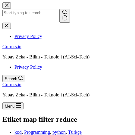
Skip
to
content
No
results
Privacy Policy
Gurmezin
Yapay Zeka - Bilim - Teknoloji (AI-Sci-Tech)
Privacy Policy
Search
Gurmezin
Yapay Zeka - Bilim - Teknoloji (AI-Sci-Tech)
Menu
Etiket
map filter reduce
kod
,
Programming
,
python
,
Türkçe