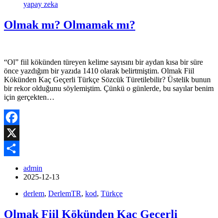
yapay zeka
Olmak mı? Olmamak mı?
“Ol” fiil kökünden türeyen kelime sayısını bir aydan kısa bir süre
önce yazdığım bir yazıda 1410 olarak belirtmiştim. Olmak Fiil
Kökünden Kaç Geçerli Türkçe Sözcük Türetilebilir? Üstelik bunun
bir rekor olduğunu söylemiştim. Çünkü o günlerde, bu sayılar benim
için gerçekten…
Facebook
X
Share
admin
2025-12-13
derlem
,
DerlemTR
,
kod
,
Türkçe
Olmak Fiil Kökünden Kaç Geçerli