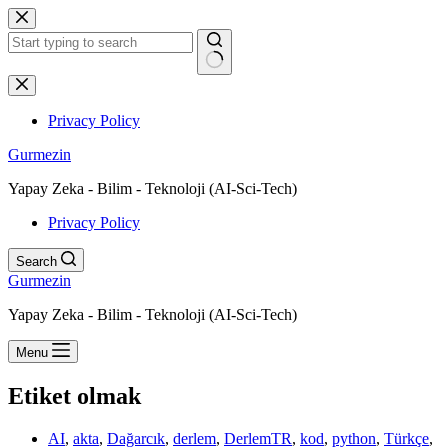
Skip
to
content
No
results
Privacy Policy
Gurmezin
Yapay Zeka - Bilim - Teknoloji (AI-Sci-Tech)
Privacy Policy
Search
Gurmezin
Yapay Zeka - Bilim - Teknoloji (AI-Sci-Tech)
Menu
Etiket
olmak
AI
,
akta
,
Dağarcık
,
derlem
,
DerlemTR
,
kod
,
python
,
Türkçe
,