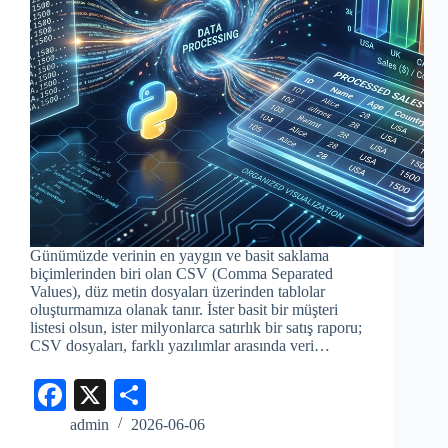
Günümüzde verinin en yaygın ve basit saklama
biçimlerinden biri olan CSV (Comma Separated
Values), düz metin dosyaları üzerinden tablolar
oluşturmamıza olanak tanır. İster basit bir müşteri
listesi olsun, ister milyonlarca satırlık bir satış raporu;
CSV dosyaları, farklı yazılımlar arasında veri…
Fa
X
S
ce
ha
admin
2026-06-06