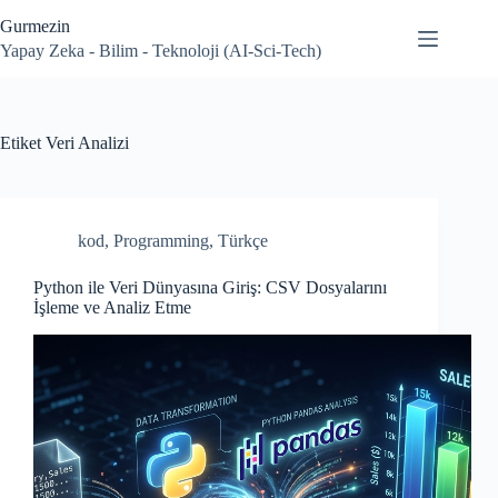
Skip
Gurmezin
to
content
Yapay Zeka - Bilim - Teknoloji (AI-Sci-Tech)
Etiket
Veri Analizi
kod
,
Programming
,
Türkçe
Python ile Veri Dünyasına Giriş: CSV Dosyalarını
İşleme ve Analiz Etme