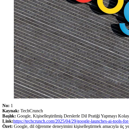
No:
1
Kaynak:
TechCrunch
Başlık:
Google, Kişiselleştirilmiş Derslerle Dil Pratiği Yapmayı Kolay
Link:
https://techcrunch.com/2025/04/29/google-launches-ai-tools-for
Özet:
Google, dil öğrenme deneyimini kişiselleştirmek amacıyla üç ye