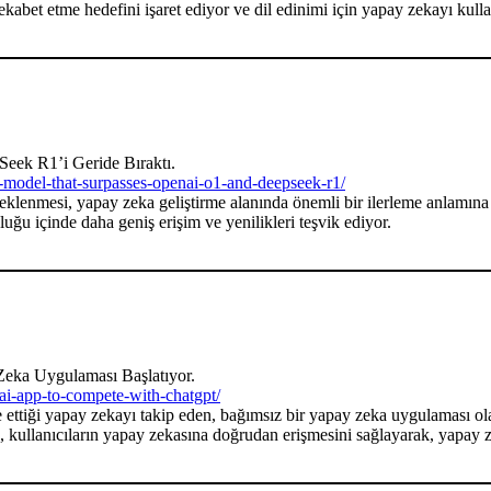
kabet etme hedefini işaret ediyor ve dil edinimi için yapay zekayı kull
ek R1’i Geride Bıraktı.
-model-that-surpasses-openai-o1-and-deepseek-r1/
teklenmesi, yapay zeka geliştirme alanında önemli bir ilerleme anlamına 
luğu içinde daha geniş erişim ve yenilikleri teşvik ediyor.
eka Uygulaması Başlatıyor.
ai-app-to-compete-with-chatgpt/
tiği yapay zekayı takip eden, bağımsız bir yapay zeka uygulaması ola
kullanıcıların yapay zekasına doğrudan erişmesini sağlayarak, yapay zek