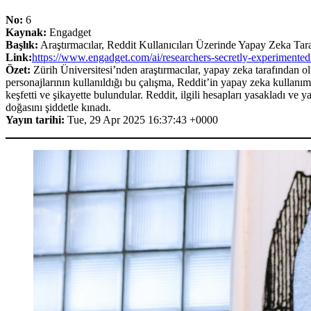
No:
6
Kaynak:
Engadget
Başlık:
Araştırmacılar, Reddit Kullanıcıları Üzerinde Yapay Zeka Tar
Link:
https://www.engadget.com/ai/researchers-secretly-experimente
Özet:
Zürih Üniversitesi’nden araştırmacılar, yapay zeka tarafından o
personajlarının kullanıldığı bu çalışma, Reddit’in yapay zeka kullanımı 
keşfetti ve şikayette bulundular. Reddit, ilgili hesapları yasakladı ve y
doğasını şiddetle kınadı.
Yayın tarihi:
Tue, 29 Apr 2025 16:37:43 +0000