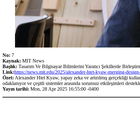
No:
7
Kaynak:
MIT News
Başlık:
Tasarım Ve Bilgisayar Bilimlerini Yaratıcı Şekillerde Birleştir
Link:
https://news.mit.edu/2025/alexander-htet-kyaw-merging-design
Özet:
Alexander Htet Kyaw, yapay zeka ve artırılmış gerçekliği kullana
odaklanıyor ve çeşitli sistemler arasında sorunsuz etkileşimleri destek
Yayın tarihi:
Mon, 28 Apr 2025 16:55:00 -0400