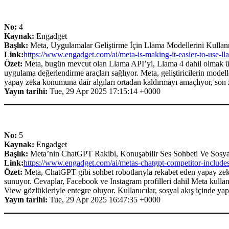
No:
4
Kaynak:
Engadget
Başlık:
Meta, Uygulamalar Geliştirme İçin Llama Modellerini Kullanm
Link:
https://www.engadget.com/ai/meta-is-making-it-easier-to-use-
Özet:
Meta, bugün mevcut olan Llama API’yi, Llama 4 dahil olmak üzere
uygulama değerlendirme araçları sağlıyor. Meta, geliştiricilerin model
yapay zeka konumuna dair algıları ortadan kaldırmayı amaçlıyor, son
Yayın tarihi:
Tue, 29 Apr 2025 17:15:14 +0000
No:
5
Kaynak:
Engadget
Başlık:
Meta’nin ChatGPT Rakibi, Konuşabilir Ses Sohbeti Ve Sosyal
Link:
https://www.engadget.com/ai/metas-chatgpt-competitor-includes
Özet:
Meta, ChatGPT gibi sohbet robotlarıyla rekabet eden yapay zeka 
sunuyor. Cevaplar, Facebook ve Instagram profilleri dahil Meta kullanı
View gözlükleriyle entegre oluyor. Kullanıcılar, sosyal akış içinde yap
Yayın tarihi:
Tue, 29 Apr 2025 16:47:35 +0000