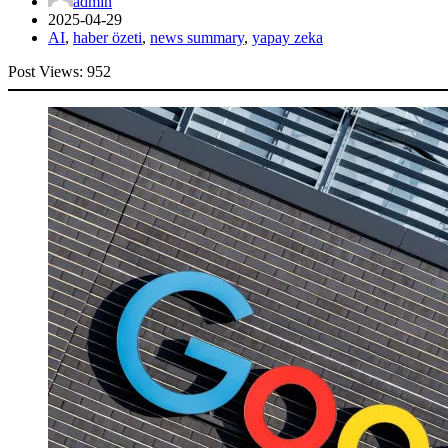
admin
2025-04-29
AI
,
haber özeti
,
news summary
,
yapay zeka
Post Views:
952