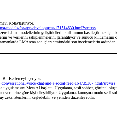
ayı Kolaylaştırıyor.
llama-models-for-app-development-171514630.html?src=rss
 Llama modellerinin geliştiricilerin kullanımını basitleştirmek için b
lerini ve verilerini sahiplenmelerini garantiliyor ve sunucu kilitlemes
 zamanlarda LMArena sonuçları etrafındaki son incelemelerin ardından.
 Bir Beslemeyi İçeriyor.
-conversational-voice-chat-and-a-social-feed-164735307.html?src=rss
uygulamasını Meta AI başlattı. Uygulama, sesli sohbet, görüntü oluştu
cı verilerine göre kişiselleştiriliyor. Uygulama, konuşma modu sesli so
ay zeka istemlerini keşfedebilir ve yeniden düzenleyebilir.