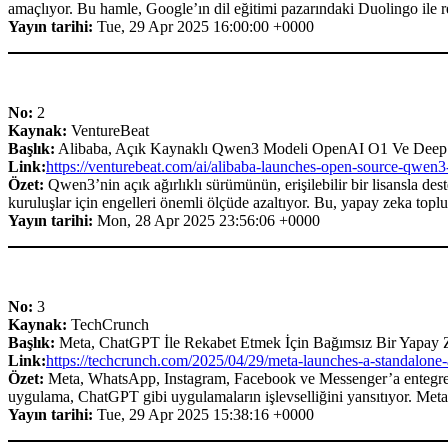
amaçlıyor. Bu hamle, Google’ın dil eğitimi pazarındaki Duolingo ile re
Yayın tarihi:
Tue, 29 Apr 2025 16:00:00 +0000
No:
2
Kaynak:
VentureBeat
Başlık:
Alibaba, Açık Kaynaklı Qwen3 Modeli OpenAI O1 Ve DeepSe
Link:
https://venturebeat.com/ai/alibaba-launches-open-source-qwen3
Özet:
Qwen3’nin açık ağırlıklı sürümünün, erişilebilir bir lisansla des
kuruluşlar için engelleri önemli ölçüde azaltıyor. Bu, yapay zeka toplu
Yayın tarihi:
Mon, 28 Apr 2025 23:56:06 +0000
No:
3
Kaynak:
TechCrunch
Başlık:
Meta, ChatGPT İle Rekabet Etmek İçin Bağımsız Bir Yapay Z
Link:
https://techcrunch.com/2025/04/29/meta-launches-a-standalone-
Özet:
Meta, WhatsApp, Instagram, Facebook ve Messenger’a entegre et
uygulama, ChatGPT gibi uygulamaların işlevselliğini yansıtıyor. Meta, 
Yayın tarihi:
Tue, 29 Apr 2025 15:38:16 +0000