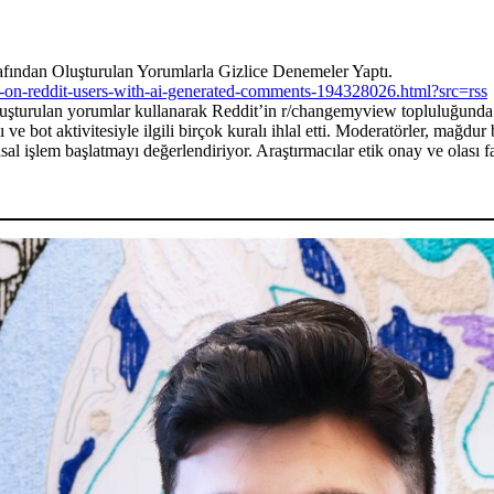
afından Oluşturulan Yorumlarla Gizlice Denemeler Yaptı.
d-on-reddit-users-with-ai-generated-comments-194328026.html?src=rss
luşturulan yorumlar kullanarak Reddit’in r/changemyview topluluğunda 
ve bot aktivitesiyle ilgili birçok kuralı ihlal etti. Moderatörler, mağdur 
asal işlem başlatmayı değerlendiriyor. Araştırmacılar etik onay ve olası fa