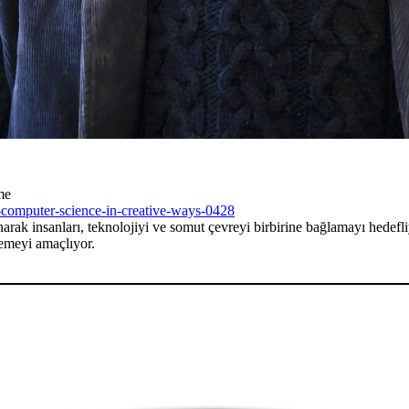
me
-computer-science-in-creative-ways-0428
rak insanları, teknolojiyi ve somut çevreyi birbirine bağlamayı hedefliy
lemeyi amaçlıyor.