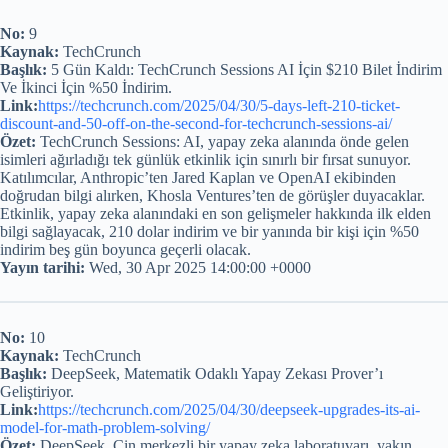
No:
9
Kaynak:
TechCrunch
Başlık:
5 Gün Kaldı: TechCrunch Sessions AI İçin $210 Bilet İndirim
Ve İkinci İçin %50 İndirim.
Link:
https://techcrunch.com/2025/04/30/5-days-left-210-ticket-
discount-and-50-off-on-the-second-for-techcrunch-sessions-ai/
Özet:
TechCrunch Sessions: AI, yapay zeka alanında önde gelen
isimleri ağırladığı tek günlük etkinlik için sınırlı bir fırsat sunuyor.
Katılımcılar, Anthropic’ten Jared Kaplan ve OpenAI ekibinden
doğrudan bilgi alırken, Khosla Ventures’ten de görüşler duyacaklar.
Etkinlik, yapay zeka alanındaki en son gelişmeler hakkında ilk elden
bilgi sağlayacak, 210 dolar indirim ve bir yanında bir kişi için %50
indirim beş gün boyunca geçerli olacak.
Yayın tarihi:
Wed, 30 Apr 2025 14:00:00 +0000
No:
10
Kaynak:
TechCrunch
Başlık:
DeepSeek, Matematik Odaklı Yapay Zekası Prover’ı
Geliştiriyor.
Link:
https://techcrunch.com/2025/04/30/deepseek-upgrades-its-ai-
model-for-math-problem-solving/
Özet:
DeepSeek, Çin merkezli bir yapay zeka laboratuvarı, yakın