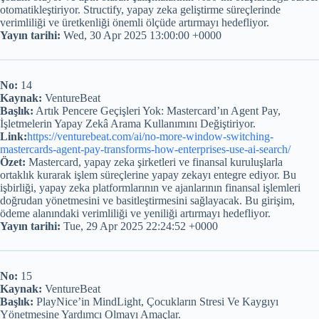
otomatikleştiriyor. Structify, yapay zeka geliştirme süreçlerinde
verimliliği ve üretkenliği önemli ölçüde artırmayı hedefliyor.
Yayın tarihi:
Wed, 30 Apr 2025 13:00:00 +0000
No:
14
Kaynak:
VentureBeat
Başlık:
Artık Pencere Geçişleri Yok: Mastercard’ın Agent Pay,
İşletmelerin Yapay Zekâ Arama Kullanımını Değiştiriyor.
Link:
https://venturebeat.com/ai/no-more-window-switching-
mastercards-agent-pay-transforms-how-enterprises-use-ai-search/
Özet:
Mastercard, yapay zeka şirketleri ve finansal kuruluşlarla
ortaklık kurarak işlem süreçlerine yapay zekayı entegre ediyor. Bu
işbirliği, yapay zeka platformlarının ve ajanlarının finansal işlemleri
doğrudan yönetmesini ve basitleştirmesini sağlayacak. Bu girişim,
ödeme alanındaki verimliliği ve yeniliği artırmayı hedefliyor.
Yayın tarihi:
Tue, 29 Apr 2025 22:24:52 +0000
No:
15
Kaynak:
VentureBeat
Başlık:
PlayNice’in MindLight, Çocukların Stresi Ve Kaygıyı
Yönetmesine Yardımcı Olmayı Amaçlar.