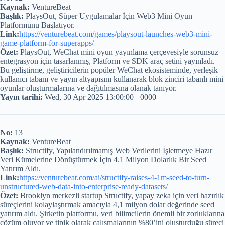
Kaynak:
VentureBeat
Başlık:
PlaysOut, Süper Uygulamalar İçin Web3 Mini Oyun
Platformunu Başlatıyor.
Link:
https://venturebeat.com/games/playsout-launches-web3-mini-
game-platform-for-superapps/
Özet:
PlaysOut, WeChat mini oyun yayınlama çerçevesiyle sorunsuz
entegrasyon için tasarlanmış, Platform ve SDK araç setini yayınladı.
Bu geliştirme, geliştiricilerin popüler WeChat ekosisteminde, yerleşik
kullanıcı tabanı ve yayın altyapısını kullanarak blok zinciri tabanlı mini
oyunlar oluşturmalarına ve dağıtılmasına olanak tanıyor.
Yayın tarihi:
Wed, 30 Apr 2025 13:00:00 +0000
No:
13
Kaynak:
VentureBeat
Başlık:
Structify, Yapılandırılmamış Web Verilerini İşletmeye Hazır
Veri Kümelerine Dönüştürmek İçin 4.1 Milyon Dolarlık Bir Seed
Yatırım Aldı.
Link:
https://venturebeat.com/ai/structify-raises-4-1m-seed-to-turn-
unstructured-web-data-into-enterprise-ready-datasets/
Özet:
Brooklyn merkezli startup Structify, yapay zeka için veri hazırlık
süreçlerini kolaylaştırmak amacıyla 4,1 milyon dolar değerinde seed
yatırım aldı. Şirketin platformu, veri bilimcilerin önemli bir zorluklarına
çözüm oluyor ve tipik olarak çalışmalarının %80’ini oluşturduğu süreci