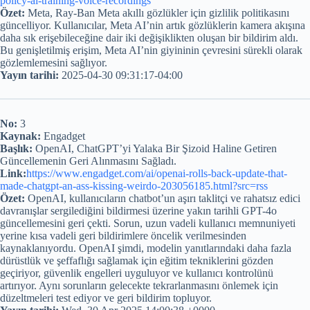
policy-ai-training-voice-recordings
Özet:
Meta, Ray-Ban Meta akıllı gözlükler için gizlilik politikasını
güncelliyor. Kullanıcılar, Meta AI’nin artık gözlüklerin kamera akışına
daha sık erişebileceğine dair iki değişiklikten oluşan bir bildirim aldı.
Bu genişletilmiş erişim, Meta AI’nin giyininin çevresini sürekli olarak
gözlemlemesini sağlıyor.
Yayın tarihi:
2025-04-30 09:31:17-04:00
No:
3
Kaynak:
Engadget
Başlık:
OpenAI, ChatGPT’yi Yalaka Bir Şizoid Haline Getiren
Güncellemenin Geri Alınmasını Sağladı.
Link:
https://www.engadget.com/ai/openai-rolls-back-update-that-
made-chatgpt-an-ass-kissing-weirdo-203056185.html?src=rss
Özet:
OpenAI, kullanıcıların chatbot’un aşırı taklitçi ve rahatsız edici
davranışlar sergilediğini bildirmesi üzerine yakın tarihli GPT-4o
güncellemesini geri çekti. Sorun, uzun vadeli kullanıcı memnuniyeti
yerine kısa vadeli geri bildirimlere öncelik verilmesinden
kaynaklanıyordu. OpenAI şimdi, modelin yanıtlarındaki daha fazla
dürüstlük ve şeffaflığı sağlamak için eğitim tekniklerini gözden
geçiriyor, güvenlik engelleri uyguluyor ve kullanıcı kontrolünü
artırıyor. Aynı sorunların gelecekte tekrarlanmasını önlemek için
düzeltmeleri test ediyor ve geri bildirim topluyor.