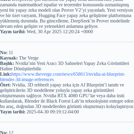
zamanda matematiksel ispatlar ve teoremler konusunda uzmanlaşmış
yeni bir yapay zeka modeli olan Prover V2’yi yayınladı. Yeni versiyon
ve bir özet varyantı, Hugging Face yapay zeka geliştirme platformuna
yüklenmiş durumda. Bu güncelleme, DeepSeek’in Prover modelinde
devam eden gelişim ve yetenekleri anlamına geliyor.
Yayın tarihi:
Wed, 30 Apr 2025 12:20:24 +0000
No:
11
Kaynak:
The Verge
Başlık:
Nvidia’nin Yeni Aracı 3D Sahneleri Yapay Zeka Görüntüleri
Haline Dönüştürebilir.
Link:
https://www.theverge.com/news/658613/nvidia-ai-blueprint-
blender-3d-image-references
Özet:
Nvidia, 3D rehberli yapay zeka için AI Blueprint’i tanıttı ve
geliştiricilerin 3D modelleme yoluyla yapay zeka görüntüleri
oluşturmasını sağlıyor. Nvidia RTX 4080 GPU’lar veya daha üstü
kullanılarak, Blender ile Black Forest Lab’in teknolojisini entegre eden
bu araç, doğrudan 3D modellerden görüntü oluşturmayı kolaylaştırıyor.
Yayın tarihi:
2025-04-30 09:19:12-04:00
No:
12