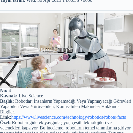
Yayın tarihi:
Wed, 30 Apr 2025 14:00:38 +0000
No:
4
Kaynak:
Live Science
Başlık:
Robotlar: İnsanların Yapamadığı Veya Yapmayacağı Görevleri
Yapabilen Veya Yürüyebilen, Konuşabilen Makineler Hakkında
Bilgiler.
Link:
https://www.livescience.com/technology/robotics/robots-facts
Özet:
Robotlar giderek yaygınlaşıyor, çeşitli teknolojileri ve
yetenekleri kapsıyor. Bu inceleme, robotların temel tanımlarına giriyor,