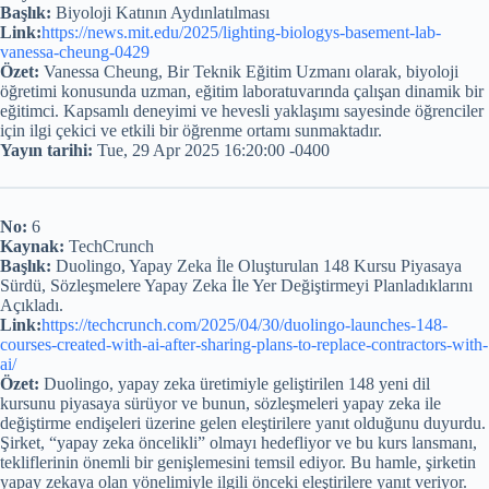
Başlık:
Biyoloji Katının Aydınlatılması
Link:
https://news.mit.edu/2025/lighting-biologys-basement-lab-
vanessa-cheung-0429
Özet:
Vanessa Cheung, Bir Teknik Eğitim Uzmanı olarak, biyoloji
öğretimi konusunda uzman, eğitim laboratuvarında çalışan dinamik bir
eğitimci. Kapsamlı deneyimi ve hevesli yaklaşımı sayesinde öğrenciler
için ilgi çekici ve etkili bir öğrenme ortamı sunmaktadır.
Yayın tarihi:
Tue, 29 Apr 2025 16:20:00 -0400
No:
6
Kaynak:
TechCrunch
Başlık:
Duolingo, Yapay Zeka İle Oluşturulan 148 Kursu Piyasaya
Sürdü, Sözleşmelere Yapay Zeka İle Yer Değiştirmeyi Planladıklarını
Açıkladı.
Link:
https://techcrunch.com/2025/04/30/duolingo-launches-148-
courses-created-with-ai-after-sharing-plans-to-replace-contractors-with-
ai/
Özet:
Duolingo, yapay zeka üretimiyle geliştirilen 148 yeni dil
kursunu piyasaya sürüyor ve bunun, sözleşmeleri yapay zeka ile
değiştirme endişeleri üzerine gelen eleştirilere yanıt olduğunu duyurdu.
Şirket, “yapay zeka öncelikli” olmayı hedefliyor ve bu kurs lansmanı,
tekliflerinin önemli bir genişlemesini temsil ediyor. Bu hamle, şirketin
yapay zekaya olan yönelimiyle ilgili önceki eleştirilere yanıt veriyor.