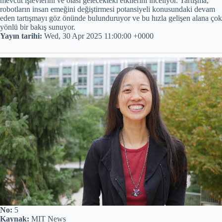
mevcut işlevlerini ve olası gelecekteki etkilerini inceliyor. Tartışma,
robotların insan emeğini değiştirmesi potansiyeli konusundaki devam
eden tartışmayı göz önünde bulunduruyor ve bu hızla gelişen alana çok
yönlü bir bakış sunuyor.
Yayın tarihi:
Wed, 30 Apr 2025 11:00:00 +0000
No:
5
Kaynak:
MIT News