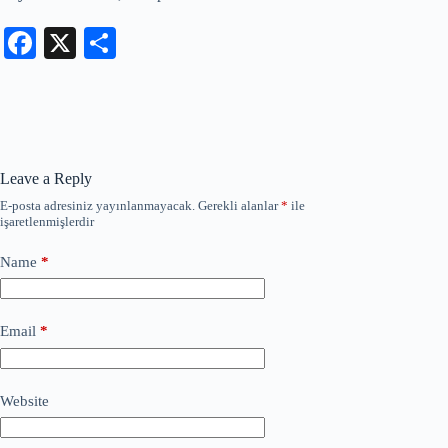
Fa
X
S
ce
ha
bo
re
ok
Leave a Reply
E-posta adresiniz yayınlanmayacak.
Gerekli alanlar
*
ile
işaretlenmişlerdir
Name
*
Email
*
Website