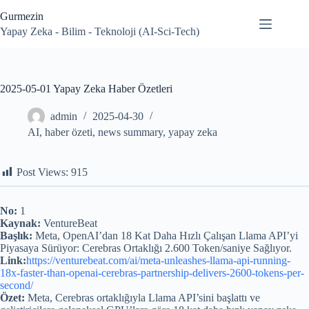
Skip
Gurmezin
to
content
Yapay Zeka - Bilim - Teknoloji (AI-Sci-Tech)
2025-05-01 Yapay Zeka Haber Özetleri
admin
2025-04-30
AI
,
haber özeti
,
news summary
,
yapay zeka
Post Views:
915
No:
1
Kaynak:
VentureBeat
Başlık:
Meta, OpenAI’dan 18 Kat Daha Hızlı Çalışan Llama API’yi
Piyasaya Sürüyor: Cerebras Ortaklığı 2.600 Token/saniye Sağlıyor.
Link:
https://venturebeat.com/ai/meta-unleashes-llama-api-running-
18x-faster-than-openai-cerebras-partnership-delivers-2600-tokens-per-
second/
Özet:
Meta, Cerebras ortaklığıyla Llama API’sini başlattı ve