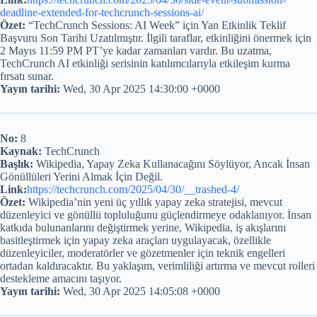
deadline-extended-for-techcrunch-sessions-ai/
Özet:
“TechCrunch Sessions: AI Week” için Yan Etkinlik Teklif
Başvuru Son Tarihi Uzatılmıştır. İlgili taraflar, etkinliğini önermek için
2 Mayıs 11:59 PM PT’ye kadar zamanları vardır. Bu uzatma,
TechCrunch AI etkinliği serisinin katılımcılarıyla etkileşim kurma
fırsatı sunar.
Yayın tarihi:
Wed, 30 Apr 2025 14:30:00 +0000
No:
8
Kaynak:
TechCrunch
Başlık:
Wikipedia, Yapay Zeka Kullanacağını Söylüyor, Ancak İnsan
Gönüllüleri Yerini Almak İçin Değil.
Link:
https://techcrunch.com/2025/04/30/__trashed-4/
Özet:
Wikipedia’nin yeni üç yıllık yapay zeka stratejisi, mevcut
düzenleyici ve gönüllü topluluğunu güçlendirmeye odaklanıyor. İnsan
katkıda bulunanlarını değiştirmek yerine, Wikipedia, iş akışlarını
basitleştirmek için yapay zeka araçları uygulayacak, özellikle
düzenleyiciler, moderatörler ve gözetmenler için teknik engelleri
ortadan kaldıracaktır. Bu yaklaşım, verimliliği artırma ve mevcut rolleri
destekleme amacını taşıyor.
Yayın tarihi:
Wed, 30 Apr 2025 14:05:08 +0000