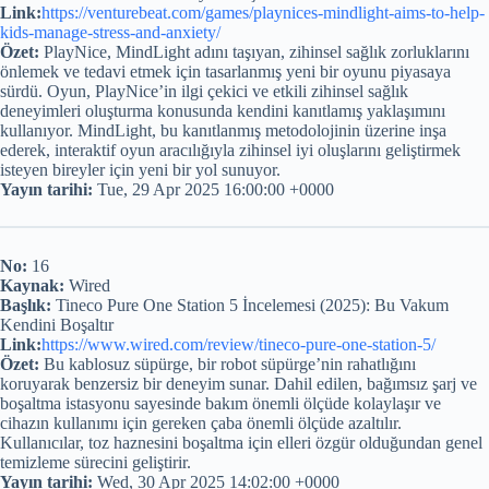
Link:
https://venturebeat.com/games/playnices-mindlight-aims-to-help-
kids-manage-stress-and-anxiety/
Özet:
PlayNice, MindLight adını taşıyan, zihinsel sağlık zorluklarını
önlemek ve tedavi etmek için tasarlanmış yeni bir oyunu piyasaya
sürdü. Oyun, PlayNice’in ilgi çekici ve etkili zihinsel sağlık
deneyimleri oluşturma konusunda kendini kanıtlamış yaklaşımını
kullanıyor. MindLight, bu kanıtlanmış metodolojinin üzerine inşa
ederek, interaktif oyun aracılığıyla zihinsel iyi oluşlarını geliştirmek
isteyen bireyler için yeni bir yol sunuyor.
Yayın tarihi:
Tue, 29 Apr 2025 16:00:00 +0000
No:
16
Kaynak:
Wired
Başlık:
Tineco Pure One Station 5 İncelemesi (2025): Bu Vakum
Kendini Boşaltır
Link:
https://www.wired.com/review/tineco-pure-one-station-5/
Özet:
Bu kablosuz süpürge, bir robot süpürge’nin rahatlığını
koruyarak benzersiz bir deneyim sunar. Dahil edilen, bağımsız şarj ve
boşaltma istasyonu sayesinde bakım önemli ölçüde kolaylaşır ve
cihazın kullanımı için gereken çaba önemli ölçüde azaltılır.
Kullanıcılar, toz haznesini boşaltma için elleri özgür olduğundan genel
temizleme sürecini geliştirir.
Yayın tarihi:
Wed, 30 Apr 2025 14:02:00 +0000