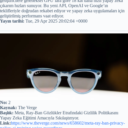
geliştiricilere geleneksel GPU’lara göre 18 kat daha hızlı yapay zeka
çıkarım hızları sunuyor. Bu yeni API, OpenAI ve Google’ın
teklifleriyle doğrudan rekabet ediyor ve yapay zeka uygulamaları için
geliştirilmiş performans vaat ediyor.
Yayın tarihi:
Tue, 29 Apr 2025 20:02:04 +0000
No:
2
Kaynak:
The Verge
Başlık:
Meta, Ray-Ban Gözlükler Etrafındaki Gizlilik Politikasını
Yapay Zeka Eğitimi Amacıyla Sıkılaştırıyor.
Link:
https://www.theverge.com/news/658602/meta-ray-ban-privacy-