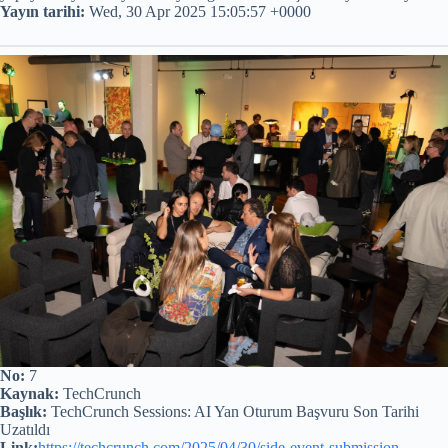
Yayın tarihi:
Wed, 30 Apr 2025 15:05:57 +0000
No:
7
Kaynak:
TechCrunch
Başlık:
TechCrunch Sessions: AI Yan Oturum Başvuru Son Tarihi
Uzatıldı
Link:
https://techcrunch.com/2025/04/30/side-event-submission-