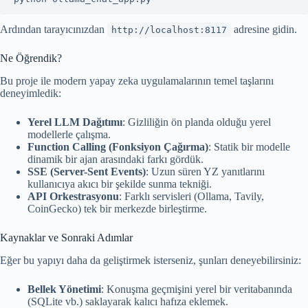
Ardından tarayıcınızdan
adresine gidin.
http://localhost:8117
Ne Öğrendik?
Bu proje ile modern yapay zeka uygulamalarının temel taşlarını
deneyimledik:
Yerel LLM Dağıtımı
: Gizliliğin ön planda olduğu yerel
modellerle çalışma.
Function Calling (Fonksiyon Çağırma)
: Statik bir modelle
dinamik bir ajan arasındaki farkı gördük.
SSE (Server-Sent Events)
: Uzun süren YZ yanıtlarını
kullanıcıya akıcı bir şekilde sunma tekniği.
API Orkestrasyonu
: Farklı servisleri (Ollama, Tavily,
CoinGecko) tek bir merkezde birleştirme.
Kaynaklar ve Sonraki Adımlar
Eğer bu yapıyı daha da geliştirmek isterseniz, şunları deneyebilirsiniz:
Bellek Yönetimi
: Konuşma geçmişini yerel bir veritabanında
(SQLite vb.) saklayarak kalıcı hafıza eklemek.