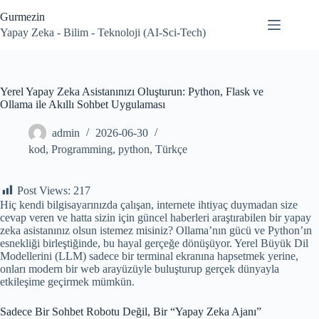
Skip
Gurmezin
to
content
Yapay Zeka - Bilim - Teknoloji (AI-Sci-Tech)
Yerel Yapay Zeka Asistanınızı Oluşturun: Python, Flask ve
Ollama ile Akıllı Sohbet Uygulaması
admin
2026-06-30
kod
,
Programming
,
python
,
Türkçe
Post Views:
217
Hiç kendi bilgisayarınızda çalışan, internete ihtiyaç duymadan size
cevap veren ve hatta sizin için güncel haberleri araştırabilen bir yapay
zeka asistanınız olsun istemez misiniz? Ollama’nın gücü ve Python’ın
esnekliği birleştiğinde, bu hayal gerçeğe dönüşüyor. Yerel Büyük Dil
Modellerini (LLM) sadece bir terminal ekranına hapsetmek yerine,
onları modern bir web arayüzüyle buluşturup gerçek dünyayla
etkileşime geçirmek mümkün.
Sadece Bir Sohbet Robotu Değil, Bir “Yapay Zeka Ajanı”