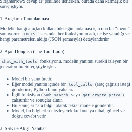
$\rightarrow$ cevap al” şeklinde ilerlerken, burada daha karmaşık bir
süreç işliyor.
1. Araçların Tanımlanması
Modelin hangi araçları kullanabileceğini anlaması için ona bir “menü”
sunuyoruz.
listesinde, her fonksiyonun adı, ne işe yaradığı ve
TOOLS
hangi parametreleri aldığı (JSON şemasıyla) detaylandırılır.
2. Ajan Döngüsü (The Tool Loop)
fonksiyonu, modelin yanıtını sürekli izleyen bir
chat_with_tools
jeneratördür. Süreç şöyle işler:
Model bir yanıt üretir.
Eğer model yanıtın içinde bir
(araç çağrısı) isteği
tool_calls
gönderirse, Python bunu yakalar.
İlgili fonksiyon (
veya
)
web_search
get_crypto_price
çalıştırılır ve sonuçlar alınır.
Bu sonuçlar “ara bilgi” olarak tekrar modele gönderilir.
Model, bu bilgileri sentezleyerek kullanıcıya nihai, güncel ve
doğru cevabı verir.
3. SSE ile Akışlı Yanıtlar