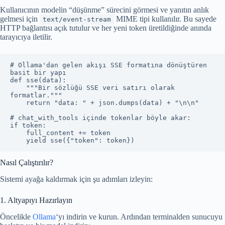
Kullanıcının modelin “düşünme” sürecini görmesi ve yanıtın anlık
gelmesi için
MIME tipi kullanılır. Bu sayede
text/event-stream
HTTP bağlantısı açık tutulur ve her yeni token üretildiğinde anında
tarayıcıya iletilir.
# Ollama'dan gelen akışı SSE formatına dönüştüren 
basit bir yapı

def sse(data):

    """Bir sözlüğü SSE veri satırı olarak 
formatlar."""

    return "data: " + json.dumps(data) + "\n\n"

# chat_with_tools içinde tokenlar böyle akar:

if token:

    full_content += token

    yield sse({"token": token})
Nasıl Çalıştırılır?
Sistemi ayağa kaldırmak için şu adımları izleyin:
1. Altyapıyı Hazırlayın
Öncelikle
Ollama
‘yı indirin ve kurun. Ardından terminalden sunucuyu