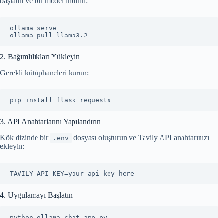
başlatın ve bir model indirin:
ollama serve

ollama pull llama3.2
2. Bağımlılıkları Yükleyin
Gerekli kütüphaneleri kurun:
pip install flask requests
3. API Anahtarlarını Yapılandırın
Kök dizinde bir
dosyası oluşturun ve Tavily API anahtarınızı
.env
ekleyin:
TAVILY_API_KEY=your_api_key_here
4. Uygulamayı Başlatın
python ollama_chat_app.py