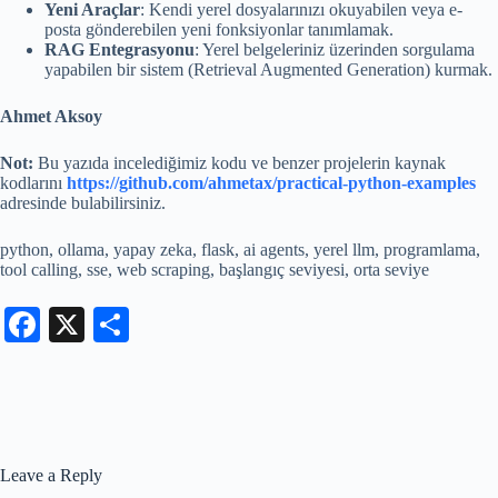
Yeni Araçlar
: Kendi yerel dosyalarınızı okuyabilen veya e-
posta gönderebilen yeni fonksiyonlar tanımlamak.
RAG Entegrasyonu
: Yerel belgeleriniz üzerinden sorgulama
yapabilen bir sistem (Retrieval Augmented Generation) kurmak.
Ahmet Aksoy
Not:
Bu yazıda incelediğimiz kodu ve benzer projelerin kaynak
kodlarını
https://github.com/ahmetax/practical-python-examples
adresinde bulabilirsiniz.
python, ollama, yapay zeka, flask, ai agents, yerel llm, programlama,
tool calling, sse, web scraping, başlangıç seviyesi, orta seviye
Fa
X
S
ce
ha
bo
re
ok
Leave a Reply