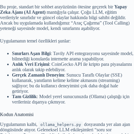
Bu proje, standart bir sohbet arayüzünün ötesine geçerek bir
Yapay
Zeka Ajanı (AI Agent)
mantığıyla çalışır. Çoğu LLM, eğitim
verileriyle sınırlıdır ve güncel olaylar hakkında bilgi sahibi değildir.
Ancak bu uygulamada kullandığımız “Araç Çağırma” (Tool Calling)
yeteneği sayesinde model, kendi sınırlarını aşabiliyor.
Uygulamanın temel özellikleri şunlar:
Sınırları Aşan Bilgi
: Tavily API entegrasyonu sayesinde model,
bilmediği konularda internette arama yapabiliyor.
Anlık Veri Erişimi
: CoinGecko API ile kripto para piyasalarını
anlık olarak takip edebiliyor.
Gerçek Zamanlı Deneyim
: Sunucu Taraflı Olaylar (SSE)
kullanarak, yanıtların kelime kelime akmasını (streaming)
sağlıyor; bu da kullanıcı deneyimini çok daha doğal hale
getiriyor.
Tam Gizlilik
: Model yerel sunucunuzda (Ollama) çalıştığı için
verileriniz dışarıya çıkmıyor.
Kodun Anatomisi
Uygulamanın kalbi,
dosyasında yer alan ajan
ollama_helpers.py
döngüsünde atıyor. Geleneksel LLM etkileşimleri “soru sor