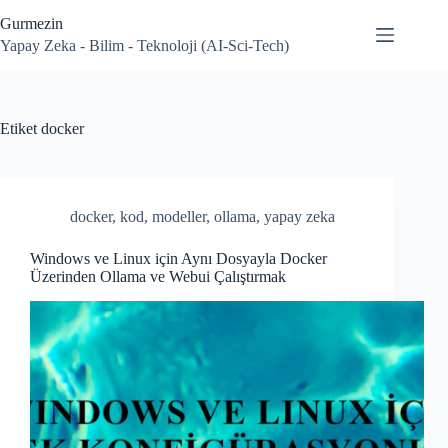
Skip
Gurmezin
to
content
Yapay Zeka - Bilim - Teknoloji (AI-Sci-Tech)
Etiket
docker
docker
,
kod
,
modeller
,
ollama
,
yapay zeka
Windows ve Linux için Aynı Dosyayla Docker
Üzerinden Ollama ve Webui Çalıştırmak