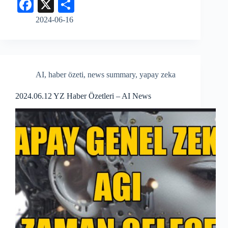
Fa
X
S
ce
ha
2024-06-16
bo
re
ok
AI
,
haber özeti
,
news summary
,
yapay zeka
2024.06.12 YZ Haber Özetleri – AI News