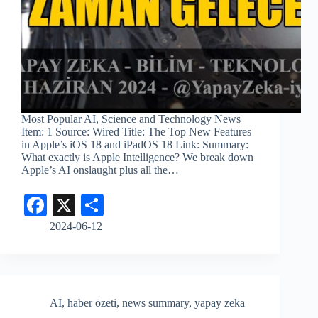
Most Popular AI, Science and Technology News
Item: 1 Source: Wired Title: The Top New Features
in Apple’s iOS 18 and iPadOS 18 Link: Summary:
What exactly is Apple Intelligence? We break down
Apple’s AI onslaught plus all the…
Fa
X
S
ce
ha
2024-06-12
bo
re
ok
AI
,
haber özeti
,
news summary
,
yapay zeka