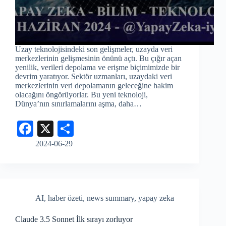
Uzay teknolojisindeki son gelişmeler, uzayda veri
merkezlerinin gelişmesinin önünü açtı. Bu çığır açan
yenilik, verileri depolama ve erişme biçimimizde bir
devrim yaratıyor. Sektör uzmanları, uzaydaki veri
merkezlerinin veri depolamanın geleceğine hakim
olacağını öngörüyorlar. Bu yeni teknoloji,
Dünya’nın sınırlamalarını aşma, daha…
Fa
X
S
ce
ha
2024-06-29
bo
re
ok
AI
,
haber özeti
,
news summary
,
yapay zeka
Claude 3.5 Sonnet İlk sırayı zorluyor