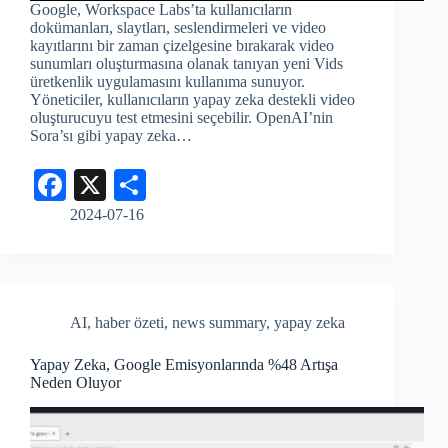
Google, Workspace Labs’ta kullanıcıların
dokümanları, slaytları, seslendirmeleri ve video
kayıtlarını bir zaman çizelgesine bırakarak video
sunumları oluşturmasına olanak tanıyan yeni Vids
üretkenlik uygulamasını kullanıma sunuyor.
Yöneticiler, kullanıcıların yapay zeka destekli video
oluşturucuyu test etmesini seçebilir. OpenAI’nin
Sora’sı gibi yapay zeka…
Fa
X
S
ce
ha
2024-07-16
bo
re
ok
AI
,
haber özeti
,
news summary
,
yapay zeka
Yapay Zeka, Google Emisyonlarında %48 Artışa
Neden Oluyor