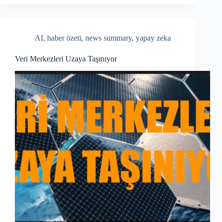
bo
re
ok
AI
,
haber özeti
,
news summary
,
yapay zeka
Veri Merkezleri Uzaya Taşınıyor