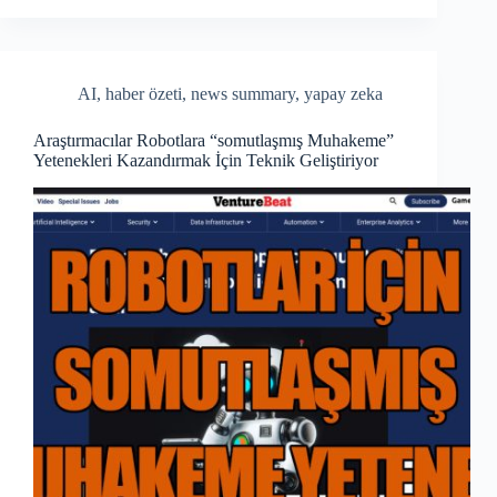
bo
re
ok
AI
,
haber özeti
,
news summary
,
yapay zeka
Araştırmacılar Robotlara “somutlaşmış Muhakeme”
Yetenekleri Kazandırmak İçin Teknik Geliştiriyor