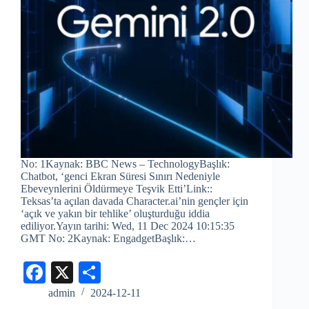
No: 1Kaynak: BBC News – TechnologyBaşlık:
Chatbot, ‘genci Ekran Süresi Sınırı Nedeniyle
Ebeveynlerini Öldürmeye Teşvik Etti’Link::
Teksas’ta açılan davada Character.ai’nin gençler için
‘açık ve yakın bir tehlike’ oluşturduğu iddia
ediliyor.Yayın tarihi: Wed, 11 Dec 2024 10:15:35
GMT No: 2Kaynak: EngadgetBaşlık:…
Fa
X
S
ce
ha
admin
2024-12-11