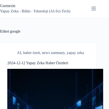
Skip
Gurmezin
to
content
Yapay Zeka - Bilim - Teknoloji (AI-Sci-Tech)
Etiket
google
AI
,
haber özeti
,
news summary
,
yapay zeka
2024-12-12 Yapay Zeka Haber Özetleri