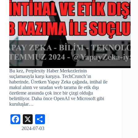
Bu kez, Perplexity Haber Merkezlerinin
suçlamasıyla karşı karşıya. TechCrunch’ın
haberinde, Üretken Yapay Zeka çağında, intihal ile
makul alıntı ve sıradan web tarama ile etik dışı
özetleme arasında çok ince bir çizgi olduğu
belirtiliyor. Daha önce OpenAI ve Microsoft gibi
kuruluşlar…
Fa
X
S
ce
ha
2024-07-03