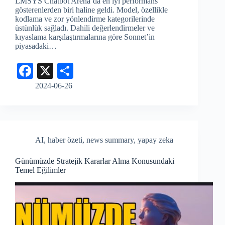
LMSYS Chatbot Arena’da en iyi performans
gösterenlerden biri haline geldi. Model, özellikle
kodlama ve zor yönlendirme kategorilerinde
üstünlük sağladı. Dahili değerlendirmeler ve
kıyaslama karşılaştırmalarına göre Sonnet’in
piyasadaki…
Fa
X
S
ce
ha
2024-06-26
bo
re
ok
AI
,
haber özeti
,
news summary
,
yapay zeka
Günümüzde Stratejik Kararlar Alma Konusundaki
Temel Eğilimler