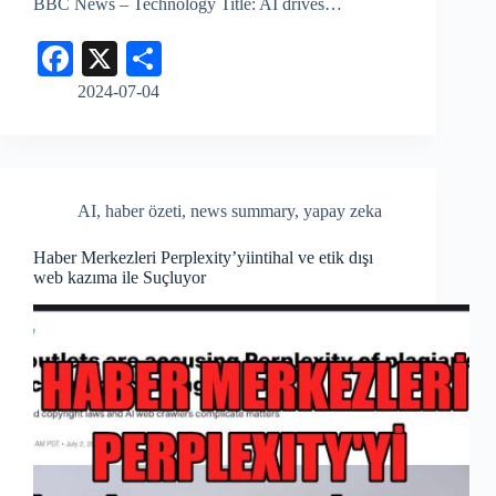
BBC News – Technology Title: AI drives…
Fa
X
S
ce
ha
2024-07-04
bo
re
ok
AI
,
haber özeti
,
news summary
,
yapay zeka
Haber Merkezleri Perplexity’yiintihal ve etik dışı
web kazıma ile Suçluyor