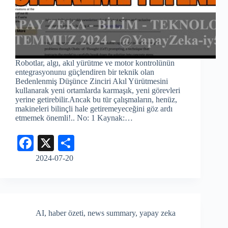
Robotlar, algı, akıl yürütme ve motor kontrolünün
entegrasyonunu güçlendiren bir teknik olan
Bedenlenmiş Düşünce Zinciri Akıl Yürütmesini
kullanarak yeni ortamlarda karmaşık, yeni görevleri
yerine getirebilir.Ancak bu tür çalışmaların, henüz,
makineleri bilinçli hale getiremeyeceğini göz ardı
etmemek önemli!.. No: 1 Kaynak:…
Fa
X
S
ce
ha
2024-07-20
bo
re
ok
AI
,
haber özeti
,
news summary
,
yapay zeka