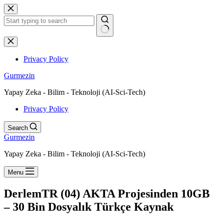
Skip
to
content
No
results
Privacy Policy
Gurmezin
Yapay Zeka - Bilim - Teknoloji (AI-Sci-Tech)
Privacy Policy
Search
Gurmezin
Yapay Zeka - Bilim - Teknoloji (AI-Sci-Tech)
Menu
DerlemTR (04) AKTA Projesinden 10GB
– 30 Bin Dosyalık Türkçe Kaynak