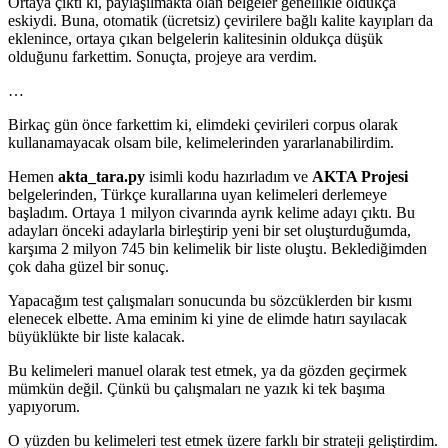
Ortaya çıktı ki, paylaşılmakta olan belgeler genellikle oldukça
eskiydi. Buna, otomatik (ücretsiz) çevirilere bağlı kalite kayıpları da
eklenince, ortaya çıkan belgelerin kalitesinin oldukça düşük
olduğunu farkettim. Sonuçta, projeye ara verdim.
…
Birkaç gün önce farkettim ki, elimdeki çevirileri corpus olarak
kullanamayacak olsam bile, kelimelerinden yararlanabilirdim.
Hemen
akta_tara.py
isimli kodu hazırladım ve
AKTA Projesi
belgelerinden, Türkçe kurallarına uyan kelimeleri derlemeye
başladım. Ortaya 1 milyon civarında ayrık kelime adayı çıktı. Bu
adayları önceki adaylarla birleştirip yeni bir set oluşturduğumda,
karşıma 2 milyon 745 bin kelimelik bir liste oluştu. Beklediğimden
çok daha güzel bir sonuç.
Yapacağım test çalışmaları sonucunda bu sözcüklerden bir kısmı
elenecek elbette. Ama eminim ki yine de elimde hatırı sayılacak
büyüklükte bir liste kalacak.
Bu kelimeleri manuel olarak test etmek, ya da gözden geçirmek
mümkün değil. Çünkü bu çalışmaları ne yazık ki tek başıma
yapıyorum.
O yüzden bu kelimeleri test etmek üzere farklı bir strateji geliştirdim.