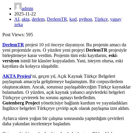
admin
2025-11-22
AI
,
akta
,
derlem
,
DerlemTR
,
kod
,
python
,
Türkçe
,
yapay
zeka
Post Views:
595
DerlemTR
projesi 10 yıl önceye dayanıyor. Bu projenin amacı da
yeni projemizle aynı. O yüzden yeni projeyi
DerlemTR
projesiyle
birleştirmeye karar verdim. Projenin tüm eski kayıtlarını,
eski-
versiyon
isimli bir klasöre kopyaladım. Yani, isteyen olursa, eski
kayıtlara da kolayca ulaşabilir.
AKTA Projesi
‘ni, geçen yıl, Açık Kaynak Türkçe Belgeleri
paylaşmak amacıyla geliştirmeye başlamıştım. Bir corpus/derlem
oluşturacaktım. Ancak, sorunsuz paylaşabileceğim Türkçe kaynaklar
bulamadım. O yüzden, açık kaynak yabancı arşivlerdeki belgeleri
Türkçeye çevirerek bu sorunu aşmayı hedefledim.
Gutenberg Project
yöneticisiye bağlantı kurdum ve yayınladıkları
İngilizce belgeleri Türkçeye çevirip açık olarak paylaşma izni aldım.
Aylarca süren yoğun bir çalışma sonrasında yaptırdığım çevirileri
daha yakından incelemeye başladım.