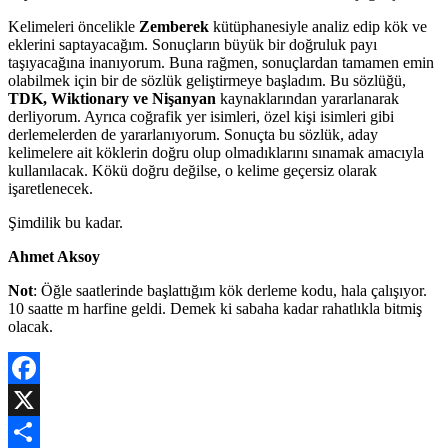
Kelimeleri öncelikle
Zemberek
kütüphanesiyle analiz edip kök ve
eklerini saptayacağım. Sonuçların büyük bir doğruluk payı
taşıyacağına inanıyorum. Buna rağmen, sonuçlardan tamamen emin
olabilmek için bir de sözlük geliştirmeye başladım. Bu sözlüğü,
TDK, Wiktionary ve Nişanyan
kaynaklarından yararlanarak
derliyorum. Ayrıca coğrafik yer isimleri, özel kişi isimleri gibi
derlemelerden de yararlanıyorum. Sonuçta bu sözlük, aday
kelimelere ait köklerin doğru olup olmadıklarını sınamak amacıyla
kullanılacak. Kökü doğru değilse, o kelime geçersiz olarak
işaretlenecek.
Şimdilik bu kadar.
Ahmet Aksoy
Not
: Öğle saatlerinde başlattığım kök derleme kodu, hala çalışıyor.
10 saatte m harfine geldi. Demek ki sabaha kadar rahatlıkla bitmiş
olacak.
Facebook
X