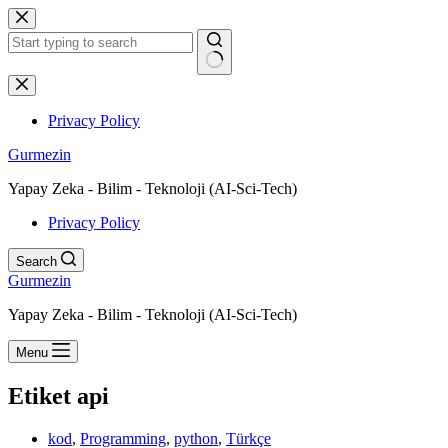
Skip
to
content
No
results
Privacy Policy
Gurmezin
Yapay Zeka - Bilim - Teknoloji (AI-Sci-Tech)
Privacy Policy
Search
Gurmezin
Yapay Zeka - Bilim - Teknoloji (AI-Sci-Tech)
Menu
Etiket
api
kod
,
Programming
,
python
,
Türkçe