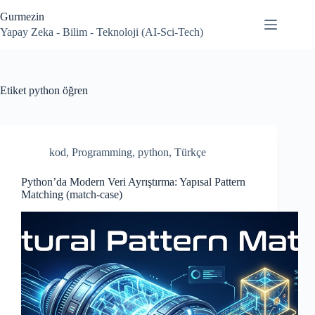
Skip
Gurmezin
to
content
Yapay Zeka - Bilim - Teknoloji (AI-Sci-Tech)
Etiket
python öğren
kod
,
Programming
,
python
,
Türkçe
Python’da Modern Veri Ayrıştırma: Yapısal Pattern
Matching (match-case)