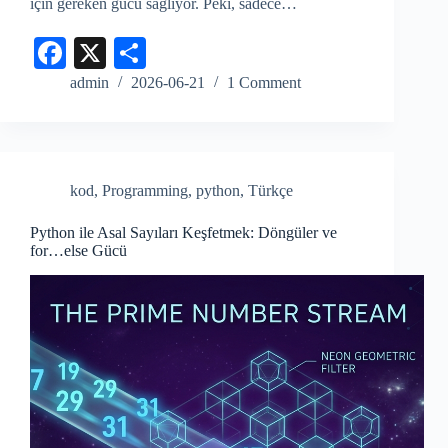
için gereken gücü sağlıyor. Peki, sadece…
Fa
X
S
ce
ha
admin
2026-06-21
1 Comment
bo
re
ok
kod
,
Programming
,
python
,
Türkçe
Python ile Asal Sayıları Keşfetmek: Döngüler ve
for…else Gücü