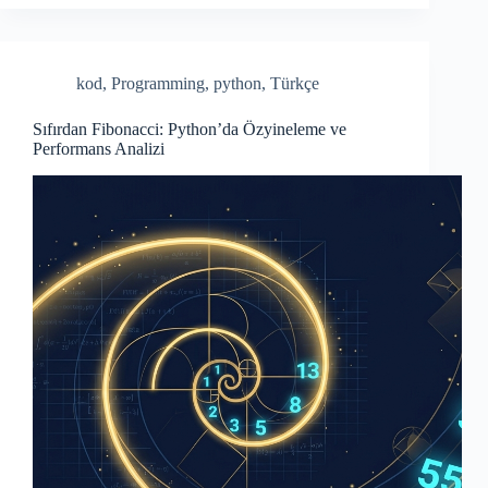
bo
re
ok
kod
,
Programming
,
python
,
Türkçe
Sıfırdan Fibonacci: Python’da Özyineleme ve
Performans Analizi