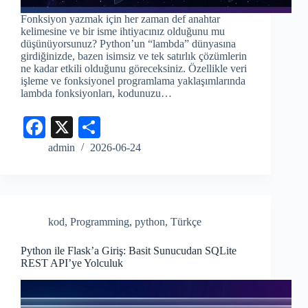
Fonksiyon yazmak için her zaman def anahtar
kelimesine ve bir isme ihtiyacınız olduğunu mu
düşünüyorsunuz? Python’un “lambda” dünyasına
girdiğinizde, bazen isimsiz ve tek satırlık çözümlerin
ne kadar etkili olduğunu göreceksiniz. Özellikle veri
işleme ve fonksiyonel programlama yaklaşımlarında
lambda fonksiyonları, kodunuzu…
Fa
X
S
ce
ha
admin
2026-06-24
bo
re
ok
kod
,
Programming
,
python
,
Türkçe
Python ile Flask’a Giriş: Basit Sunucudan SQLite
REST API’ye Yolculuk