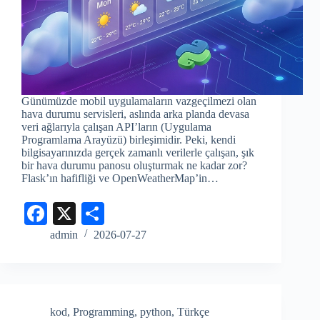
Günümüzde mobil uygulamaların vazgeçilmezi olan
hava durumu servisleri, aslında arka planda devasa
veri ağlarıyla çalışan API’ların (Uygulama
Programlama Arayüzü) birleşimidir. Peki, kendi
bilgisayarınızda gerçek zamanlı verilerle çalışan, şık
bir hava durumu panosu oluşturmak ne kadar zor?
Flask’ın hafifliği ve OpenWeatherMap’in…
Fa
X
S
ce
ha
admin
2026-07-27
bo
re
ok
kod
,
Programming
,
python
,
Türkçe