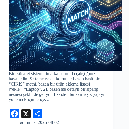
Bir e-ticaret sisteminin arka planında çalıştığınızı
hayal edin. Sisteme gelen komutlar bazen basit bir
“ÇIKIŞ” metni, bazen bir ürün ekleme listesi
[“ekle”, “Laptop”, 2], bazen ise detaylı bir sipariş
nesnesi şeklinde geliyor. Eskiden bu karmaşık yapıyı
yönetmek için iç içe…
Fa
X
S
ce
ha
admin
2026-08-02