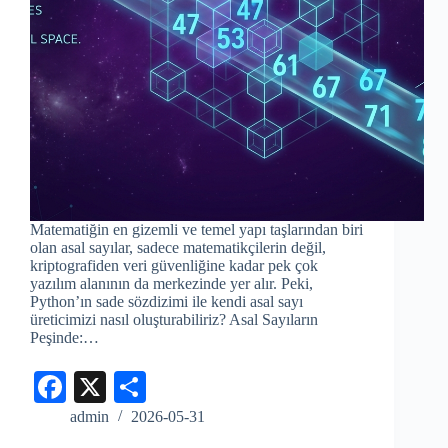
Matematiğin en gizemli ve temel yapı taşlarından biri
olan asal sayılar, sadece matematikçilerin değil,
kriptografiden veri güvenliğine kadar pek çok
yazılım alanının da merkezinde yer alır. Peki,
Python’ın sade sözdizimi ile kendi asal sayı
üreticimizi nasıl oluşturabiliriz? Asal Sayıların
Peşinde:…
Fa
X
S
ce
ha
admin
2026-05-31