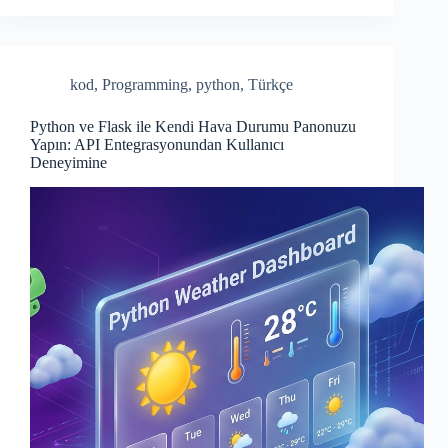
bo
re
ok
kod
,
Programming
,
python
,
Türkçe
Python ve Flask ile Kendi Hava Durumu Panonuzu
Yapın: API Entegrasyonundan Kullanıcı
Deneyimine