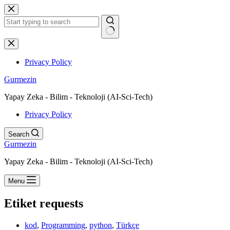
Skip
to
content
No
results
Privacy Policy
Gurmezin
Yapay Zeka - Bilim - Teknoloji (AI-Sci-Tech)
Privacy Policy
Search
Gurmezin
Yapay Zeka - Bilim - Teknoloji (AI-Sci-Tech)
Menu
Etiket
requests
kod
,
Programming
,
python
,
Türkçe