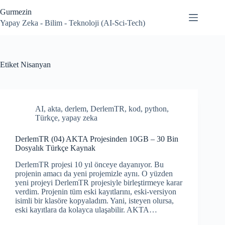
Skip
Gurmezin
to
content
Yapay Zeka - Bilim - Teknoloji (AI-Sci-Tech)
Etiket
Nisanyan
AI
,
akta
,
derlem
,
DerlemTR
,
kod
,
python
,
Türkçe
,
yapay zeka
DerlemTR (04) AKTA Projesinden 10GB – 30 Bin
Dosyalık Türkçe Kaynak
DerlemTR projesi 10 yıl önceye dayanıyor. Bu
projenin amacı da yeni projemizle aynı. O yüzden
yeni projeyi DerlemTR projesiyle birleştirmeye karar
verdim. Projenin tüm eski kayıtlarını, eski-versiyon
isimli bir klasöre kopyaladım. Yani, isteyen olursa,
eski kayıtlara da kolayca ulaşabilir. AKTA…