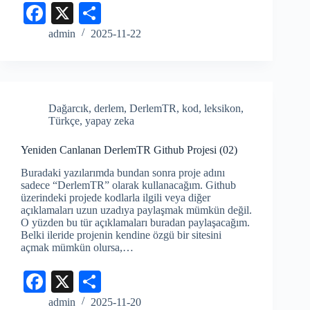
Fa
X
S
ce
ha
admin
2025-11-22
bo
re
ok
Dağarcık
,
derlem
,
DerlemTR
,
kod
,
leksikon
,
Türkçe
,
yapay zeka
Yeniden Canlanan DerlemTR Github Projesi (02)
Buradaki yazılarımda bundan sonra proje adını
sadece “DerlemTR” olarak kullanacağım. Github
üzerindeki projede kodlarla ilgili veya diğer
açıklamaları uzun uzadıya paylaşmak mümkün değil.
O yüzden bu tür açıklamaları buradan paylaşacağım.
Belki ileride projenin kendine özgü bir sitesini
açmak mümkün olursa,…
Fa
X
S
ce
ha
admin
2025-11-20